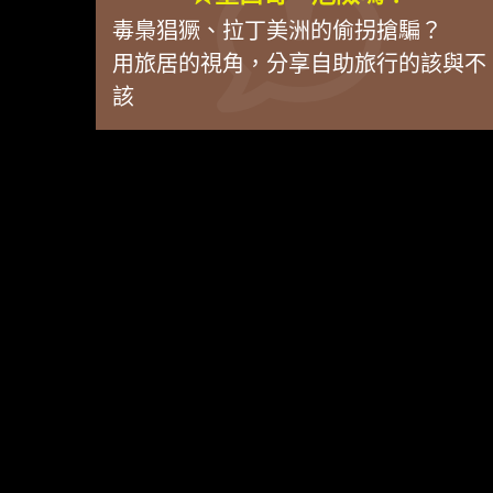
毒梟猖獗、拉丁美洲的偷拐搶騙？
用旅居的視角，分享自助旅行的該與不
該