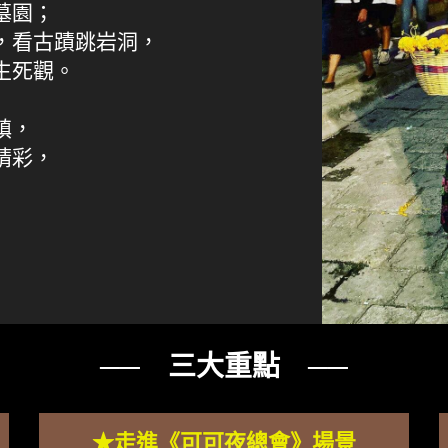
墓園；
，看古蹟跳岩洞，
生死觀。
鎮，
精彩，
── 三大重點 ──
★走進《可可夜總會》場景