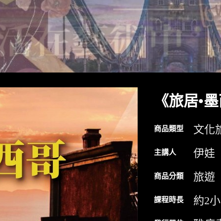
《旅居•墨西
文化
商品類型
伊娃
主講人
旅遊
商品分類
約2
課程時長