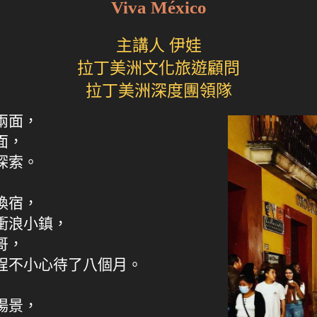
Viva México
主講人 伊娃
拉丁美洲文化旅遊顧問
拉丁美洲深度團領隊
兩面，
面，
探索。
換宿，
衝浪小鎮，
哥，
程不小心待了八個月。
場景，