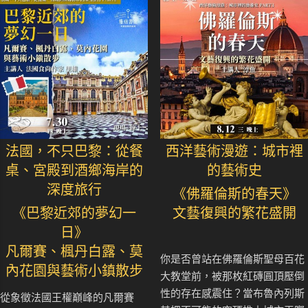
法國，不只巴黎：從餐
西洋藝術漫遊：城市裡
桌、宮殿到酒鄉海岸的
的藝術史
深度旅行
《佛羅倫斯的春天》
《巴黎近郊的夢幻一
文藝復興的繁花盛開
日》
凡爾賽、楓丹白露、莫
你是否曾站在佛羅倫斯聖母百花
內花園與藝術小鎮散步
大教堂前，被那枚紅磚圓頂壓倒
性的存在感震住？當布魯內列斯
從象徵法國王權巔峰的凡爾賽