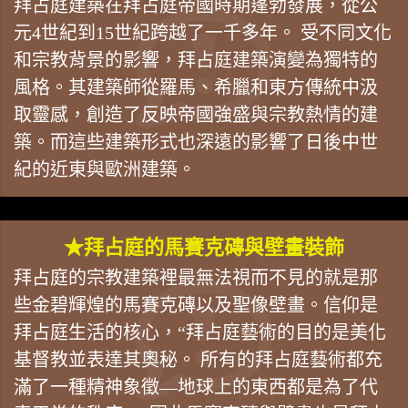
拜占庭建築在拜占庭帝國時期蓬勃發展，從公
元4世紀到15世紀跨越了一千多年。 受不同文化
和宗教背景的影響，拜占庭建築演變為獨特的
風格。其建築師從羅馬、希臘和東方傳統中汲
取靈感，創造了反映帝國強盛與宗教熱情的建
築。而這些建築形式也深遠的影響了日後中世
紀的近東與歐洲建築。
★拜占庭的馬賽克磚與壁畫裝飾
拜占庭的宗教建築裡最無法視而不見的就是那
些金碧輝煌的馬賽克磚以及聖像壁畫。信仰是
拜占庭生活的核心，“拜占庭藝術的目的是美化
基督教並表達其奧秘。 所有的拜占庭藝術都充
滿了一種精神象徵—地球上的東西都是為了代