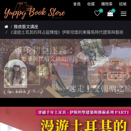
會員
收藏
購物車
結帳
0
0
雅痞藝文講座
《漫遊土耳其的拜占庭輝煌》伊斯坦堡的東羅馬時代建築與藝術