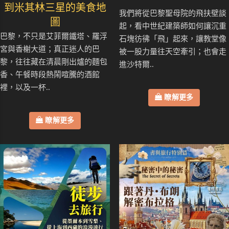
到米其林三星的美食地
我們將從巴黎聖母院的飛扶壁談
圖
起，看中世紀建築師如何讓沉重
巴黎，不只是艾菲爾鐵塔、羅浮
石塊彷彿「飛」起來，讓教堂像
宮與香榭大道；真正迷人的巴
被一股力量往天空牽引；也會走
黎，往往藏在清晨剛出爐的麵包
進沙特爾..
香、午餐時段熱鬧喧騰的酒館
裡，以及一杯..
瞭解更多
瞭解更多