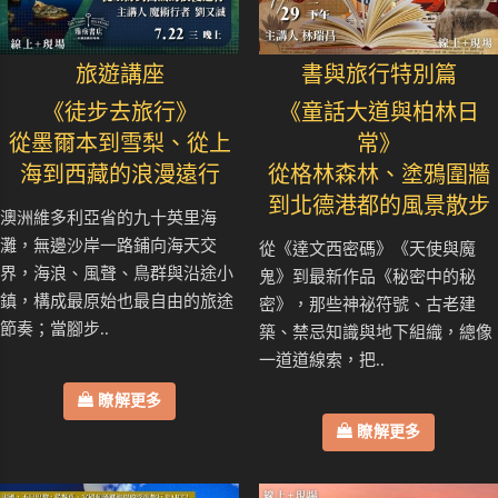
旅遊講座
書與旅行特別篇
《徒步去旅行》
《童話大道與柏林日
從墨爾本到雪梨、從上
常》
海到西藏的浪漫遠行
從格林森林、塗鴉圍牆
到北德港都的風景散步
澳洲維多利亞省的九十英里海
灘，無邊沙岸一路鋪向海天交
從《達文西密碼》《天使與魔
界，海浪、風聲、鳥群與沿途小
鬼》到最新作品《秘密中的秘
鎮，構成最原始也最自由的旅途
密》，那些神祕符號、古老建
節奏；當腳步..
築、禁忌知識與地下組織，總像
一道道線索，把..
瞭解更多
瞭解更多