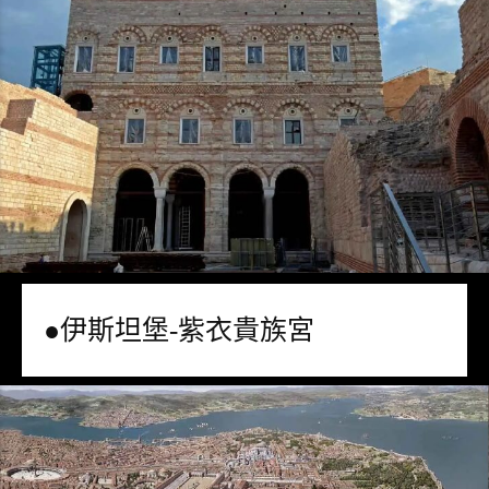
●伊斯坦堡-紫衣貴族宮