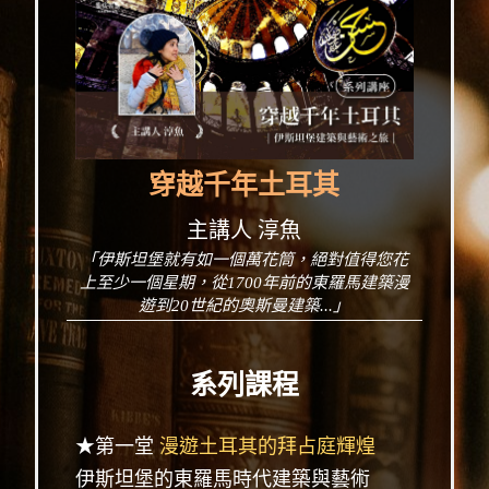
穿越千年土耳其
主講人 淳魚
「伊斯坦堡就有如一個萬花筒，絕對值得您花
上至少一個星期，從1700年前的東羅馬建築漫
遊到20世紀的奧斯曼建築...」
系列課程
★第一堂
漫遊土耳其的拜占庭輝煌
伊斯坦堡的東羅馬時代建築與藝術