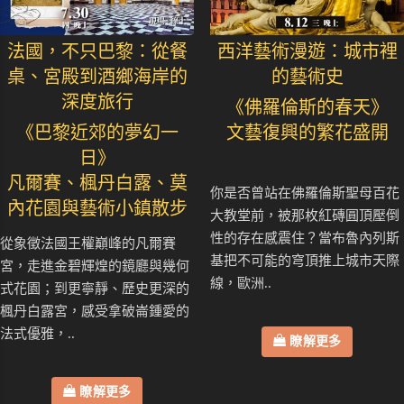
法國，不只巴黎：從餐
西洋藝術漫遊：城市裡
桌、宮殿到酒鄉海岸的
的藝術史
深度旅行
《佛羅倫斯的春天》
《巴黎近郊的夢幻一
文藝復興的繁花盛開
日》
凡爾賽、楓丹白露、莫
你是否曾站在佛羅倫斯聖母百花
內花園與藝術小鎮散步
大教堂前，被那枚紅磚圓頂壓倒
性的存在感震住？當布魯內列斯
從象徵法國王權巔峰的凡爾賽
基把不可能的穹頂推上城市天際
宮，走進金碧輝煌的鏡廳與幾何
線，歐洲..
式花園；到更寧靜、歷史更深的
楓丹白露宮，感受拿破崙鍾愛的
法式優雅，..
瞭解更多
瞭解更多