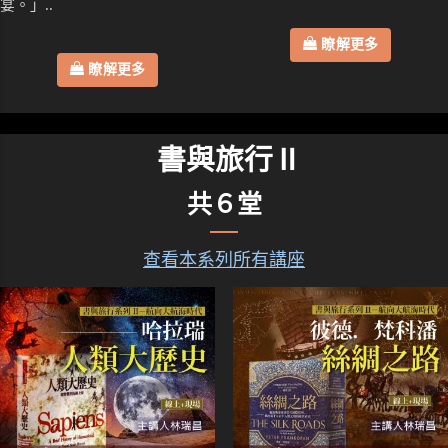
宴。」..
瞭解更多
瞭解更多
書與旅行Ⅱ
共６堂
查看本系列所有講座