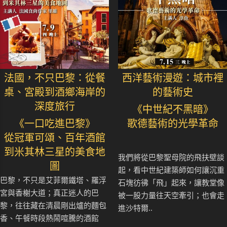
法國，不只巴黎：從餐
西洋藝術漫遊：城市裡
桌、宮殿到酒鄉海岸的
的藝術史
深度旅行
《中世紀不黑暗》
《一口吃進巴黎》
歌德藝術的光學革命
從冠軍可頌、百年酒館
到米其林三星的美食地
我們將從巴黎聖母院的飛扶壁談
圖
起，看中世紀建築師如何讓沉重
巴黎，不只是艾菲爾鐵塔、羅浮
石塊彷彿「飛」起來，讓教堂像
宮與香榭大道；真正迷人的巴
被一股力量往天空牽引；也會走
黎，往往藏在清晨剛出爐的麵包
進沙特爾..
香、午餐時段熱鬧喧騰的酒館