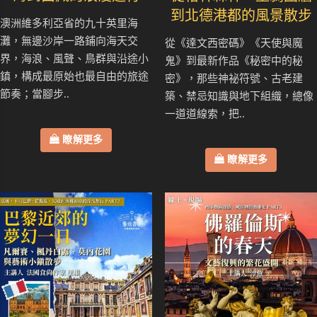
到北德港都的風景散步
澳洲維多利亞省的九十英里海
灘，無邊沙岸一路鋪向海天交
從《達文西密碼》《天使與魔
界，海浪、風聲、鳥群與沿途小
鬼》到最新作品《秘密中的秘
鎮，構成最原始也最自由的旅途
密》，那些神祕符號、古老建
節奏；當腳步..
築、禁忌知識與地下組織，總像
一道道線索，把..
瞭解更多
瞭解更多