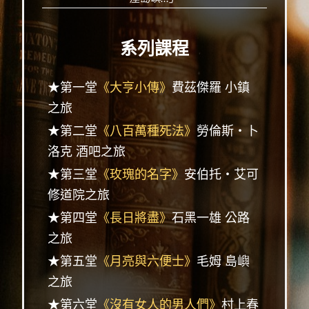
系列課程
★第一堂
《大亨小傳》
費茲傑羅 小鎮
之旅
★第二堂
《八百萬種死法》
勞倫斯‧卜
洛克 酒吧之旅
★第三堂
《玫瑰的名字》
安伯托‧艾可
修道院之旅
★第四堂
《長日將盡》
石黑一雄 公路
之旅
★第五堂
《月亮與六便士》
毛姆 島嶼
之旅
★第六堂
《沒有女人的男人們》
村上春