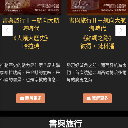
書與旅行Ⅱ－航向大航
書與旅行Ⅱ－航向大航
海時代
海時代
《人類大歷史》
《絲綢之路》
哈拉瑞
彼得・梵科潘
推動歷史的動力是什麼？歷史學
發現好望角之前，葡萄牙航海家
家哈拉瑞說，是金錢的氣味，是
們，首次繞過非洲西端博哈多爾
帝國的願景，也是宗教的信念..
角的魔鬼之海..
瞭解更多
瞭解更多
書與旅行