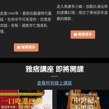
走入馬康多小鎮，加勒比海沿岸
的虛構幻境，是拉丁美洲百年滄
走進1968年，愛欲在動盪時代蔓
桑的縮影..
延，生命中不可承受的，究竟是
忠誠、背叛、國家存亡或是私
情..
瞭解更多
瞭解更多
雅痞講座 即將開課
查看所有線上講座