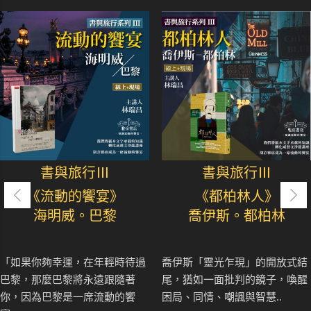
書與旅行Ⅲ
書與旅行Ⅲ
《流動的饗宴》
《都柏林人》
海明威。巴黎
喬伊斯。都柏林
「如果你夠幸運，在年輕時待過
喬伊斯「靈光乍現」的開放式結
巴黎，那麼巴黎將永遠跟隨著
尾，猶如一面批判的鏡子，喚醒
你，因為巴黎是一席流動的饗
困局、同情、嘲諷與智慧..