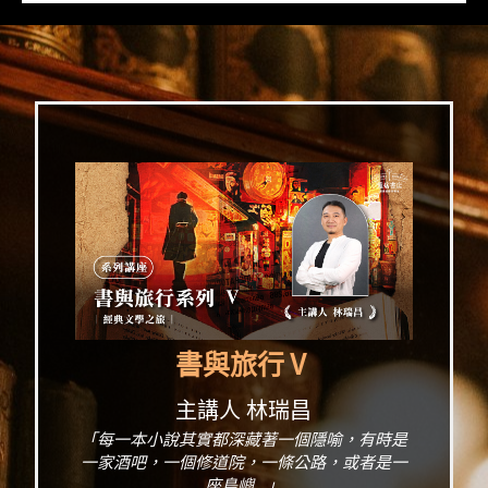
書與旅行Ⅴ
主講人 林瑞昌
「每一本小說其實都深藏著一個隱喻，有時是
一家酒吧，一個修道院，一條公路，或者是一
座島嶼...」