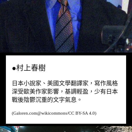
●村上春樹
日本小說家、美國文學翻譯家，寫作風格
深受歐美作家影響，基調輕盈，少有日本
戰後陰鬱沉重的文字氣息。
(Galoren.com@
wikicommons
/CC BY-SA 4.0)