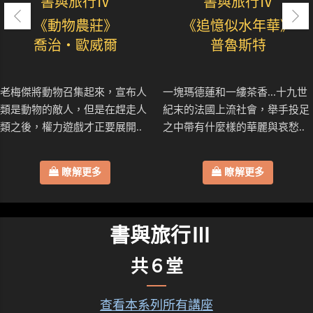
書與旅行Ⅳ
書與旅行Ⅳ
《動物農莊》
《追憶似水年華》
喬治・歐威爾
普魯斯特
老梅傑將動物召集起來，宣布人
一塊瑪德蓮和一縷茶香...十九世
類是動物的敵人，但是在趕走人
紀末的法國上流社會，舉手投足
類之後，權力遊戲才正要展開..
之中帶有什麼樣的華麗與哀愁..
瞭解更多
瞭解更多
書與旅行Ⅲ
共６堂
查看本系列所有講座