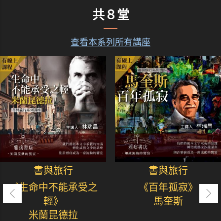
共８堂
查看本系列所有講座
書與旅行
書與旅行
《生命中不能承受之
《百年孤寂》
輕》
馬奎斯
米蘭昆德拉