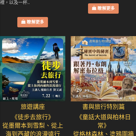
裡，以及一杯..
瞭解更多
瞭解更多
旅遊講座
書與旅行特別篇
《徒步去旅行》
《童話大道與柏林日
從墨爾本到雪梨、從上
常》
海到西藏的浪漫遠行
從格林森林、塗鴉圍牆