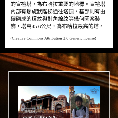
的宣禮塔，為布哈拉重要的地標。宣禮塔
內部有螺旋狀階梯通往塔頂，基部則有由
磚砌成的環紋與對角線紋等幾何圖案裝
飾，塔高45.6公尺，為布哈拉最高的塔。
(Creative Commons Attribution 2.0 Generic license)