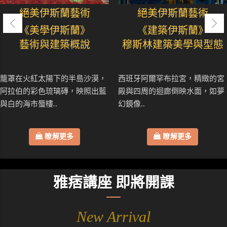
絕美伊斯蘭藝術
絕美伊斯蘭藝術
《美學伊斯蘭》
《建築伊斯蘭》
藝術與建築概說
穆斯林建築美學與型態
籠罩在火紅太陽下的半島沙漠，
西班牙阿爾罕布拉宮，精緻的宮
阿拉伯的彩色琉璃磚，映照出藍
殿與四周的迴廊倒映水面，如夢
與白的海市蜃樓..
幻鏡像..
瞭解更多
瞭解更多
雅痞講座 即將開課
New Arrival