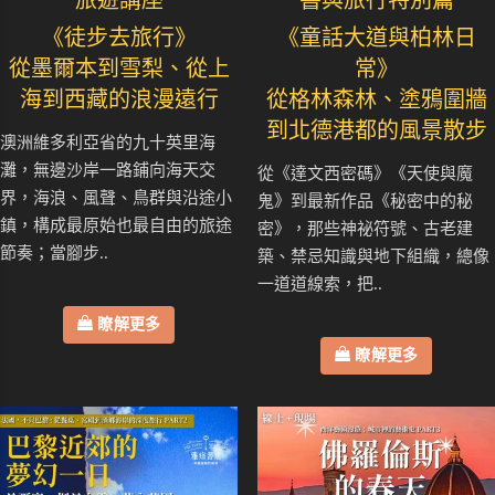
旅遊講座
書與旅行特別篇
《徒步去旅行》
《童話大道與柏林日
從墨爾本到雪梨、從上
常》
海到西藏的浪漫遠行
從格林森林、塗鴉圍牆
到北德港都的風景散步
澳洲維多利亞省的九十英里海
灘，無邊沙岸一路鋪向海天交
從《達文西密碼》《天使與魔
界，海浪、風聲、鳥群與沿途小
鬼》到最新作品《秘密中的秘
鎮，構成最原始也最自由的旅途
密》，那些神祕符號、古老建
節奏；當腳步..
築、禁忌知識與地下組織，總像
一道道線索，把..
瞭解更多
瞭解更多