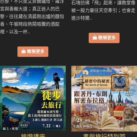
巴黎，不只是艾菲爾鐵塔、羅浮
石塊彷彿「飛」起來，讓教堂像
宮與香榭大道；真正迷人的巴
被一股力量往天空牽引；也會走
黎，往往藏在清晨剛出爐的麵包
進沙特爾..
香、午餐時段熱鬧喧騰的酒館
裡，以及一杯..
瞭解更多
瞭解更多