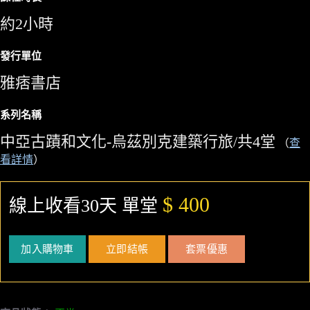
約2小時
發行單位
雅痞書店
系列名稱
中亞古蹟和文化-烏茲別克建築行旅/共4堂
（
查
看詳情
）
$ 400
線上收看30天 單堂
加入購物車
立即結帳
套票優惠