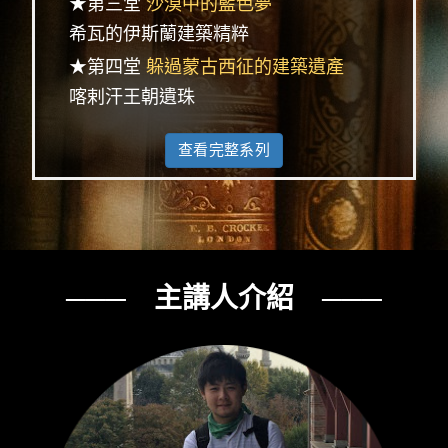
★第三堂
沙漠中的藍色夢
希瓦的伊斯蘭建築精粹
★第四堂
躲過蒙古西征的建築遺產
喀剌汗王朝遺珠
查看完整系列
─── 主講人介紹 ───