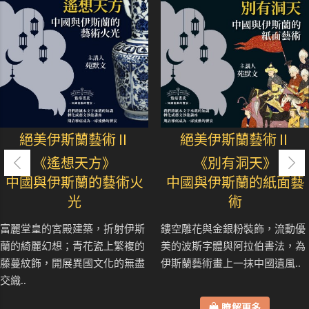
絕美伊斯蘭藝術Ⅱ
絕美伊斯蘭藝術Ⅱ
《遙想天方》
《別有洞天》
中國與伊斯蘭的藝術火
中國與伊斯蘭的紙面藝
光
術
富麗堂皇的宮殿建築，折射伊斯
鏤空雕花與金銀粉裝飾，流動優
蘭的綺麗幻想；青花瓷上繁複的
美的波斯字體與阿拉伯書法，為
藤蔓紋飾，開展異國文化的無盡
伊斯蘭藝術畫上一抹中國遺風..
交織..
瞭解更多