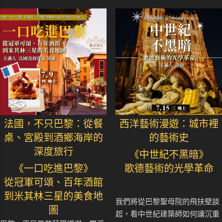
法國，不只巴黎：從餐
西洋藝術漫遊：城市裡
桌、宮殿到酒鄉海岸的
的藝術史
深度旅行
《中世紀不黑暗》
《一口吃進巴黎》
歌德藝術的光學革命
從冠軍可頌、百年酒館
到米其林三星的美食地
我們將從巴黎聖母院的飛扶壁談
圖
起，看中世紀建築師如何讓沉重