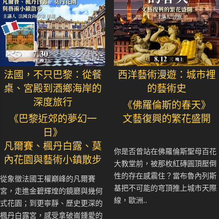
法國，不只巴黎：從餐
西洋藝術漫遊：城市裡
桌、宮殿到酒鄉海岸的
的藝術史
深度旅行
《佛羅倫斯的春天》
《巴黎近郊的夢幻一
文藝復興的繁花盛開
日》
凡爾賽、楓丹白露、莫
你是否曾站在佛羅倫斯聖母百花
內花園與藝術小鎮散步
大教堂前，被那枚紅磚圓頂壓倒
性的存在感震住？當布魯內列斯
從象徵法國王權巔峰的凡爾賽
基把不可能的穹頂推上城市天際
宮，走進金碧輝煌的鏡廳與幾何
線，歐洲..
式花園；到更寧靜、歷史更深的
楓丹白露宮，感受拿破崙鍾愛的