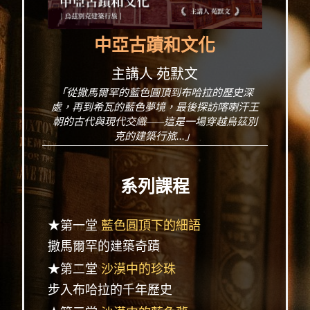
中亞古蹟和文化
主講人 苑默文
「從撒馬爾罕的藍色圓頂到布哈拉的歷史深
處，再到希瓦的藍色夢境，最後探訪喀喇汗王
朝的古代與現代交織——這是一場穿越烏茲別
克的建築行旅...」
系列課程
★第一堂
藍色圓頂下的細語
撒馬爾罕的建築奇蹟
★第二堂
沙漠中的珍珠
步入布哈拉的千年歷史