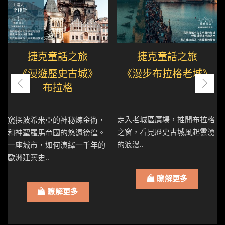
捷克童話之旅
捷克童話之旅
《漫遊歷史古城》
《漫步布拉格老城》
布拉格
走入老城區廣場，推開布拉格
窺探波希米亞的神秘煉金術，
之窗，看見歷史古城風起雲湧
和神聖羅馬帝國的悠遠徬徨。
的浪漫..
一座城市，如何演繹一千年的
歐洲建築史..
瞭解更多
瞭解更多