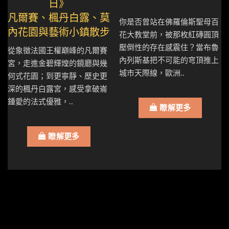
日》
凡爾賽、楓丹白露、莫
你是否曾站在佛羅倫斯聖母百
內花園與藝術小鎮散步
花大教堂前，被那枚紅磚圓頂
壓倒性的存在感震住？當布魯
從象徵法國王權巔峰的凡爾賽
內列斯基把不可能的穹頂推上
宮，走進金碧輝煌的鏡廳與幾
城市天際線，歐洲..
何式花園；到更寧靜、歷史更
深的楓丹白露宮，感受拿破崙
鍾愛的法式優雅，..
瞭解更多
瞭解更多