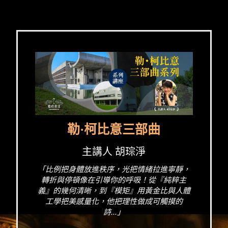
勒·柯比意三部曲
主講人 胡琮淨
「比例把身體放進秩序，光把情緒拉進寧靜，
轉折與停頓像在引導你的呼吸！從『純粹主
義』的幾何清晰，到『模矩』用黃金比與人體
工學把美感量化，他把理性做成可觸摸的
詩...」