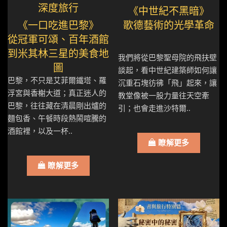
深度旅行
《中世紀不黑暗》
《一口吃進巴黎》
歌德藝術的光學革命
從冠軍可頌、百年酒館
到米其林三星的美食地
我們將從巴黎聖母院的飛扶壁
圖
談起，看中世紀建築師如何讓
巴黎，不只是艾菲爾鐵塔、羅
沉重石塊彷彿「飛」起來，讓
浮宮與香榭大道；真正迷人的
教堂像被一股力量往天空牽
巴黎，往往藏在清晨剛出爐的
引；也會走進沙特爾..
麵包香、午餐時段熱鬧喧騰的
酒館裡，以及一杯..
瞭解更多
瞭解更多