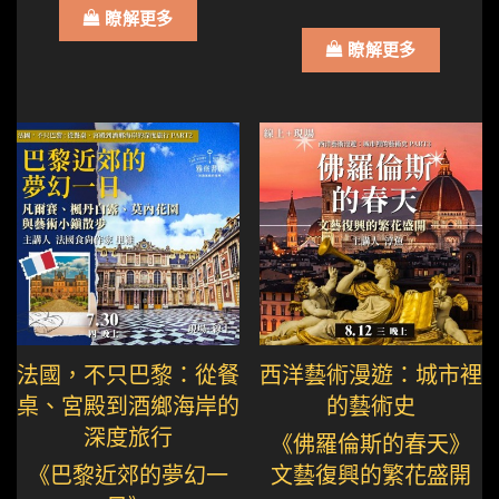
瞭解更多
瞭解更多
法國，不只巴黎：從餐
西洋藝術漫遊：城市裡
桌、宮殿到酒鄉海岸的
的藝術史
深度旅行
《佛羅倫斯的春天》
《巴黎近郊的夢幻一
文藝復興的繁花盛開