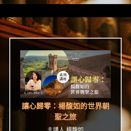
讓心歸零：楊馥如的世界朝
聖之旅
主講人 楊馥如