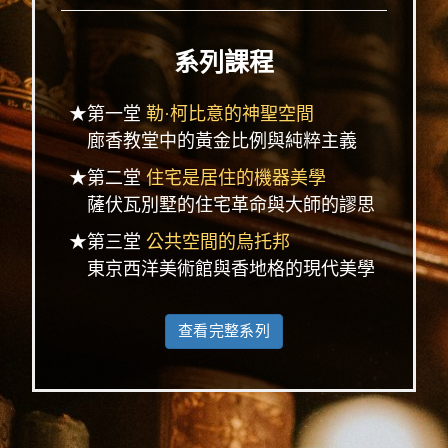
系列課程
★第一堂
勒·柯比意的神聖空間
廊香教堂中的黃金比例與純粹主義
★第二堂
住宅是居住的機器美學
薩伏瓦別墅的住宅革命與大師的謬思
★第三堂
公共空間的烏托邦
東京西洋美術館與香地格的現代美學
查看完整系列