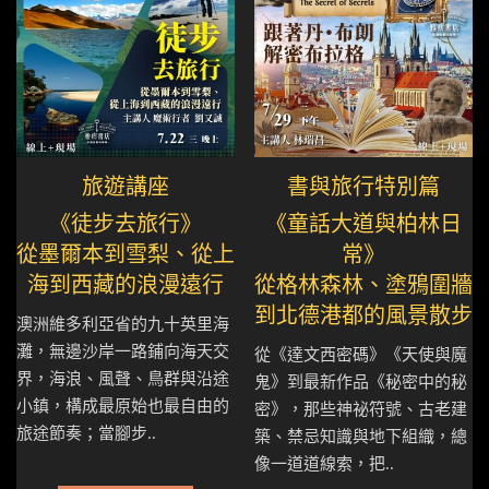
旅遊講座
書與旅行特別篇
《徒步去旅行》
《童話大道與柏林日
從墨爾本到雪梨、從上
常》
海到西藏的浪漫遠行
從格林森林、塗鴉圍牆
到北德港都的風景散步
澳洲維多利亞省的九十英里海
灘，無邊沙岸一路鋪向海天交
從《達文西密碼》《天使與魔
界，海浪、風聲、鳥群與沿途
鬼》到最新作品《秘密中的秘
小鎮，構成最原始也最自由的
密》，那些神祕符號、古老建
旅途節奏；當腳步..
築、禁忌知識與地下組織，總
像一道道線索，把..