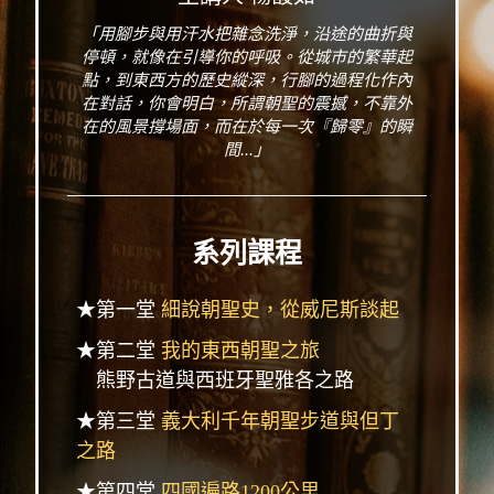
「用腳步與用汗水把雜念洗淨，沿途的曲折與
停頓，就像在引導你的呼吸。從城市的繁華起
點，到東西方的歷史縱深，行腳的過程化作內
在對話，你會明白，所謂朝聖的震撼，不靠外
在的風景撐場面，而在於每一次『歸零』的瞬
間...」
系列課程
★第一堂
細說朝聖史，從威尼斯談起
★第二堂
我的東西朝聖之旅
熊野古道與西班牙聖雅各之路
★第三堂
義大利千年朝聖步道與但丁
之路
★第四堂
四國遍路1200公里