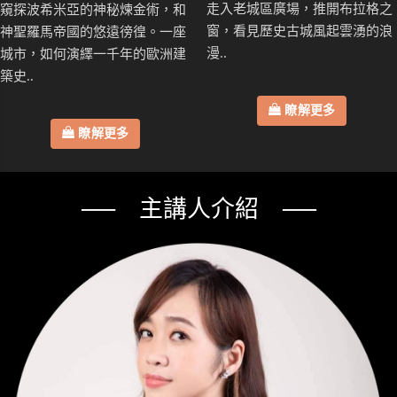
走入老城區廣場，推開布拉格之
窺探波希米亞的神秘煉金術，和
窗，看見歷史古城風起雲湧的浪
神聖羅馬帝國的悠遠徬徨。一座
漫..
城市，如何演繹一千年的歐洲建
築史..
瞭解更多
瞭解更多
── 主講人介紹 ──