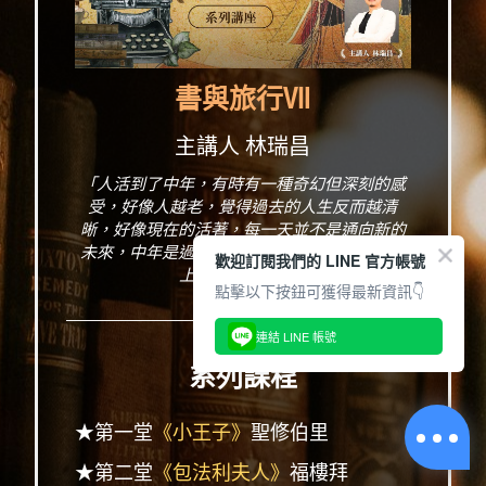
書與旅行Ⅶ
主講人 林瑞昌
「人活到了中年，有時有一種奇幻但深刻的感
受，好像人越老，覺得過去的人生反而越清
晰，好像現在的活著，每一天並不是通向新的
未來，中年是過了折返點，每一天是回鄉的路
歡迎訂閱我們的 LINE 官方帳號
上，似曾相識...」
點擊以下按鈕可獲得最新資訊👇
連結 LINE 帳號
系列課程
★第一堂
《小王子》
聖修伯里
★第二堂
《包法利夫人》
福樓拜