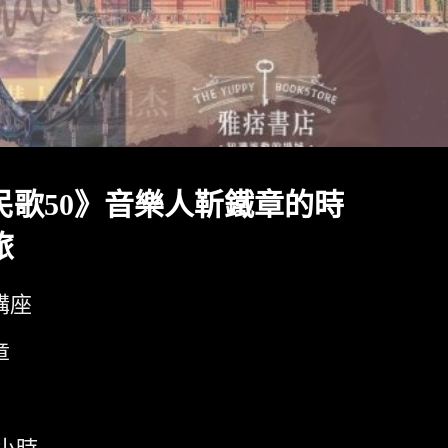
民歌50》音樂人靳鐵章的時
旅
講座
章