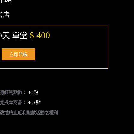
5小時
書店
$ 400
0天 單堂
立即結帳
得紅利點數：
40 點
兌換本商品：
400 點
改或終止紅利點數活動之權利