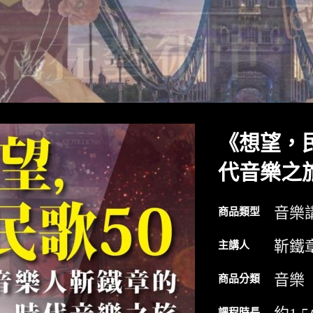
《想望，
代音樂之
音樂
商品類型
靳鐵
主講人
音樂
商品分類
課程時長