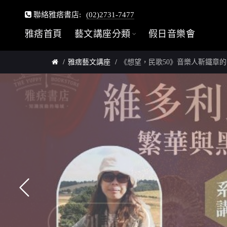
聯絡雅痞書店:
(02)2731-7477
雅痞首頁
藝文講座分類
假日音樂會
雅痞藝文講座
《想望，民歌50》音樂人靳鐵章