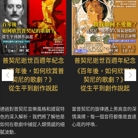
普契尼逝世百週年紀念
普契尼逝世百週年紀念
《百年後，如何欣賞普
《百年後，如何欣賞普
契尼的歌劇？》
契尼的歌劇？》
從生平到創作說起
從生平到創作說起
通過對普契尼音樂風格和譜寫特
當普契尼的旋律遇上男高音的深
色的深入解析，我們將了解他是
情演繹，每一個音符都像是直達
如何在歌劇中捕捉人類情感的細
心底的呼喚..
膩波動..