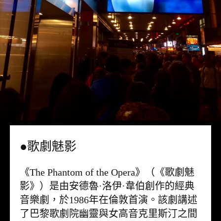
●歌劇魅影
《The Phantom of the Opera》（《歌劇魅
影》）是由安德魯·洛伊·韋伯創作的經典
音樂劇，於1986年在倫敦首演。該劇講述
了巴黎歌劇院幽靈與女高音克里斯汀之間