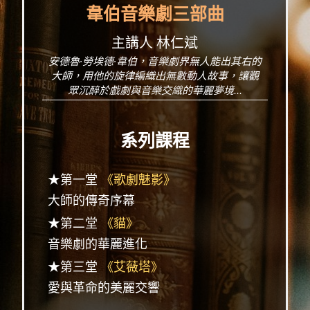
韋伯音樂劇三部曲
主講人 林仁斌
安德魯·勞埃德·韋伯，音樂劇界無人能出其右的
大師，用他的旋律編織出無數動人故事，讓觀
眾沉醉於戲劇與音樂交織的華麗夢境...
系列課程
★第一堂
《歌劇魅影》
大師的傳奇序幕
★第二堂
《貓》
音樂劇的華麗進化
★第三堂
《艾薇塔》
愛與革命的美麗交響