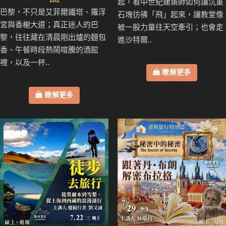
起，看中世紀建築師如何讓沉重
巴黎，不只是艾菲爾鐵塔、羅浮
石塊彷彿「飛」起來，讓教堂像
宮與香榭大道；真正迷人的巴
被一股力量往天空牽引；也會走
黎，往往藏在清晨剛出爐的麵包
進沙特爾..
香、午餐時段熱鬧喧騰的酒館
裡，以及一杯..
瞭解更多
瞭解更多