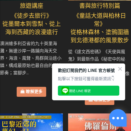
旅遊講座
書與旅行特別篇
《徒步去旅行》
《童話大道與柏林日
從墨爾本到雪梨、從上
常》
海到西藏的浪漫遠行
從格林森林、塗鴉圍牆
到北德港都的風景散步
澳洲維多利亞省的九十英里海
灘，無邊沙岸一路鋪向海天交
從《達文西密碼》《天使與魔
界，海浪、風聲、鳥群與沿途小
鬼》到最新作品《秘密中的秘
鎮，構成最原始也最自由的旅途
密》，那些神祕符號、古老建
歡迎訂閱我們的 LINE 官方帳號
節奏；當腳步..
築、禁忌知識與地下組織，總像
點擊以下按鈕可獲得最新資訊👇
一道道線索，把..
連結 LINE 帳號
瞭解更多
瞭解更多