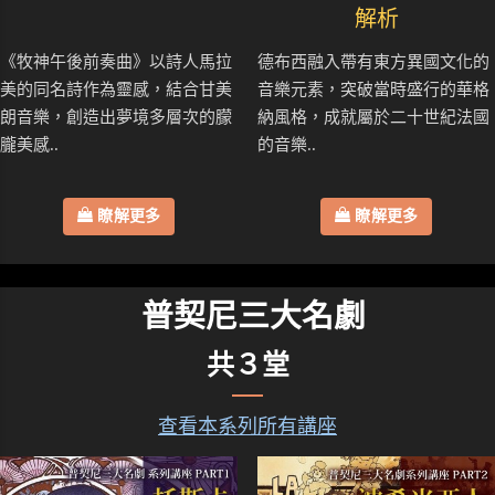
解析
《牧神午後前奏曲》以詩人馬拉
德布西融入帶有東方異國文化的
美的同名詩作為靈感，結合甘美
音樂元素，突破當時盛行的華格
朗音樂，創造出夢境多層次的朦
納風格，成就屬於二十世紀法國
朧美感..
的音樂..
瞭解更多
瞭解更多
普契尼三大名劇
共３堂
查看本系列所有講座