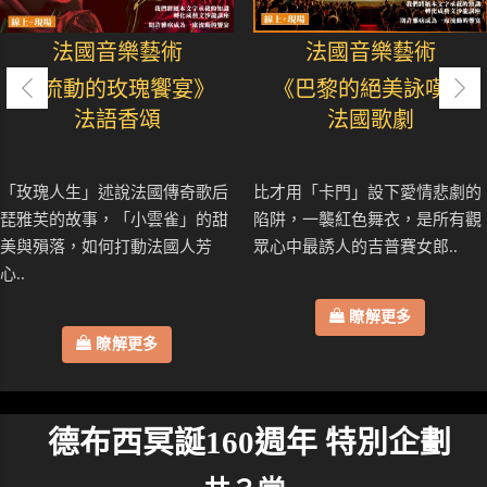
法國音樂藝術
法國音樂藝術
《流動的玫瑰饗宴》
《巴黎的絕美詠嘆》
法語香頌
法國歌劇
「玫瑰人生」述說法國傳奇歌后
比才用「卡門」設下愛情悲劇的
琵雅芙的故事，「小雲雀」的甜
陷阱，一襲紅色舞衣，是所有觀
美與殞落，如何打動法國人芳
眾心中最誘人的吉普賽女郎..
心..
瞭解更多
瞭解更多
德布西冥誕160週年 特別企劃