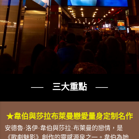
── 三大重點 ──
★韋伯與莎拉布萊曼戀愛量身定制名作
安德魯·洛伊·韋伯與莎拉·布萊曼的戀情，是
《歌劇魅影》創作的靈感源泉之一。韋伯為她