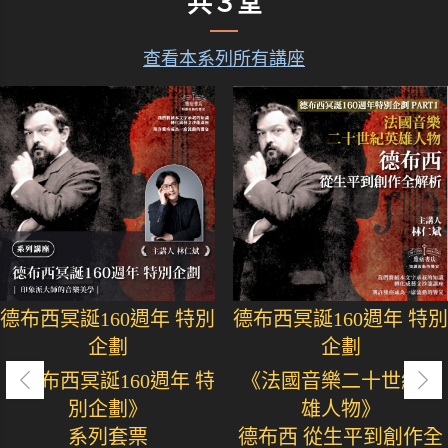
共３堂
查看本系列所有講座
德布西冥誕160週年 特別
德布西冥誕160週年 特別
企劃
企劃
《德布西冥誕160週年 特
《法國音樂二十世紀英
別企劃》
雄人物》
系列套票
德布西 從生平到創作全