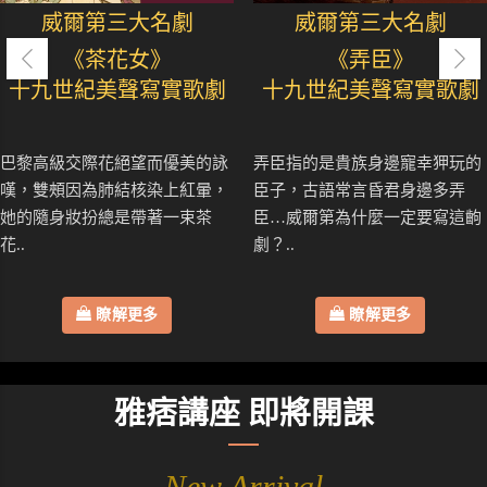
威爾第三大名劇
威爾第三大名劇
《茶花女》
《弄臣》
十九世紀美聲寫實歌劇
十九世紀美聲寫實歌劇
巴黎高級交際花絕望而優美的詠
弄臣指的是貴族身邊寵幸狎玩的
嘆，雙頰因為肺結核染上紅暈，
臣子，古語常言昏君身邊多弄
她的隨身妝扮總是帶著一束茶
臣…威爾第為什麼一定要寫這齣
花..
劇？..
瞭解更多
瞭解更多
雅痞講座 即將開課
New Arrival