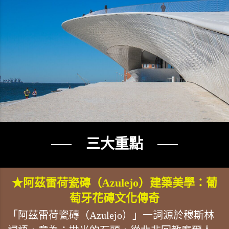
── 三大重點 ──
★阿茲雷荷瓷磚（Azulejo）建築美學：葡
萄牙花磚文化傳奇
「阿茲雷荷瓷磚（Azulejo）」一詞源於穆斯林