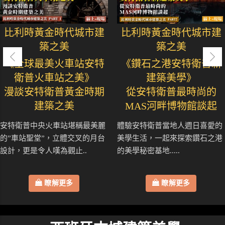
比利時黃金時代城市建
比利時黃金時代城市建
築之美
築之美
《全球最美火車站安特
《鑽石之港安特衛普新
衛普火車站之美》
建築美學》
漫談安特衛普黃金時期
從安特衛普最時尚的
建築之美
MAS河畔博物館談起
安特衛普中央火車站堪稱最美麗
體驗安特衛普當地人週日喜愛的
的”車站聖堂”，立體交叉的月台
美學生活，一起來探索鑽石之港
設計，更是令人嘆為觀止..
的美學秘密基地.....
瞭解更多
瞭解更多