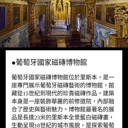
●葡萄牙國家磁磚博物館
葡萄牙國家磁磚博物館位於里斯本，是一
座專門展示葡萄牙磁磚藝術的博物館，館
藏從15世紀到現代的珍貴磁磚作品。建築
本身是一座裝飾華麗的前修道院，內部融
合了歷史與藝術魅力。博物館最著名的展
品是長達23米的里斯本全景藍白磁磚畫，
生動呈現18世紀的城市風貌，是探索葡萄