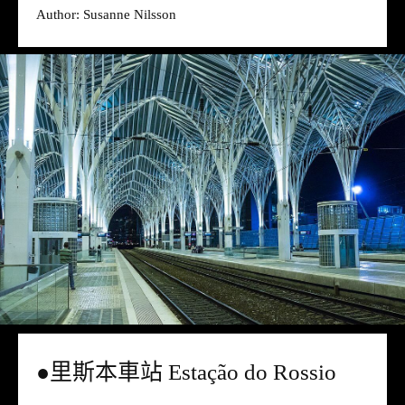
Author: Susanne Nilsson
●里斯本車站 Estação do Rossio