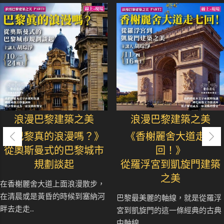
浪漫巴黎建築之美
浪漫巴黎建築之美
《巴黎真的浪漫嗎？》
《香榭麗舍大道走七
從奧斯曼式的巴黎城市
回！》
規劃談起
從羅浮宮到凱旋門建築
之美
在香榭麗舍大道上面浪漫散步，
在清晨或是黃昏的時候到塞納河
巴黎最美麗的軸線，就是從羅浮
畔去走走..
宮到凱旋門的這一條經典的古典
中軸線..