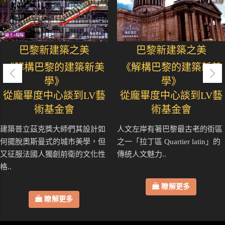
巴黎新建築之美
巴黎新建築之美
《解構巴黎的建築新美
《解構巴黎的建築新美
學》
學》
從龐畢度中心談到LV藝
從龐畢度中心談到LV藝
術基金會
術基金會
建築普立茲克獎大師們其設計如
人文左岸有著巴黎最古老的街區
何擺脫奧斯曼式的城市美學，但
之一「拉丁區 Quartier latin」的
又征服法國人獨創前衛的文化性
傳統人文魅力..
格..
瞭解更多
瞭解更多