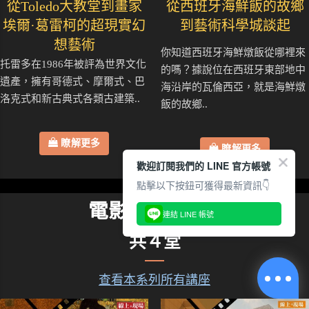
從Toledo大教堂到畫家
從西班牙海鮮飯的故鄉
埃爾·葛雷柯的超現實幻
到藝術科學城談起
想藝術
你知道西班牙海鮮燉飯從哪裡來
托雷多在1986年被評為世界文化
的嗎？據說位在西班牙東部地中
遺產，擁有哥德式、摩爾式、巴
海沿岸的瓦倫西亞，就是海鮮燉
洛克式和新古典式各類古建築..
飯的故鄉..
瞭解更多
瞭解更多
歡迎訂閱我們的 LINE 官方帳號
點擊以下按鈕可獲得最新資訊👇
電影的藝術之眼
連結 LINE 帳號
共４堂
查看本系列所有講座