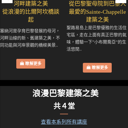
河畔建築之美
從巴黎聖母院到巴黎人
從浪漫的比爾阿坎橋談
最愛的Sainte-Chappelle
起
建築之美
聖路易島上是巴黎優雅的生活住
塞納河是孕育巴黎發展的母河，
宅區，走在上面有真正巴黎的氣
河畔沿線的新、舊建築之美，不
味，體驗一下”小布爾喬亞”的生
同功能與河岸景觀的橋樑美景..
活悠閒..
瞭解更多
瞭解更多
浪漫巴黎建築之美
共４堂
查看本系列所有講座