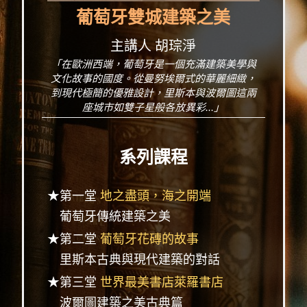
葡萄牙雙城建築之美
主講人 胡琮淨
「在歐洲西端，葡萄牙是一個充滿建築美學與
文化故事的國度。從曼努埃爾式的華麗細緻，
到現代極簡的優雅設計，里斯本與波爾圖這兩
座城市如雙子星般各放異彩...」
系列課程
★第一堂
地之盡頭，海之開端
葡萄牙傳統建築之美
★第二堂
葡萄牙花磚的故事
里斯本古典與現代建築的對話
★第三堂
世界最美書店萊羅書店
波爾圖建築之美古典篇