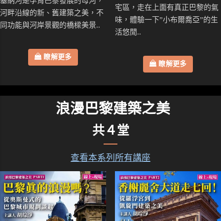
塞納河是孕育巴黎發展的母河，
宅區，走在上面有真正巴黎的氣
河畔沿線的新、舊建築之美，不
味，體驗一下”小布爾喬亞”的生
同功能與河岸景觀的橋樑美景..
活悠閒..
瞭解更多
瞭解更多
浪漫巴黎建築之美
共４堂
查看本系列所有講座