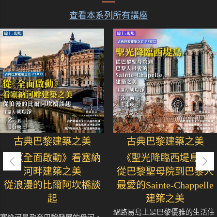
查看本系列所有講座
古典巴黎建築之美
古典巴黎建築之美
從《全面啟動》看塞納
《聖光降臨西堤島》
河畔建築之美
從巴黎聖母院到巴黎人
從浪漫的比爾阿坎橋談
最愛的Sainte-Chappelle
起
建築之美
聖路易島上是巴黎優雅的生活住