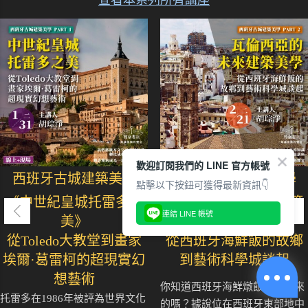
查看本系列所有講座
歡迎訂閱我們的 LINE 官方帳號
西班牙古城建築美學
西班牙古城建築美學
點擊以下按鈕可獲得最新資訊👇
《中世紀皇城托雷多之
《瓦倫西亞的未來建築
連結 LINE 帳號
美》
美學》
從Toledo大教堂到畫家
從西班牙海鮮飯的故鄉
埃爾·葛雷柯的超現實幻
到藝術科學城談起
想藝術
你知道西班牙海鮮燉飯從哪裡來
托雷多在1986年被評為世界文化
的嗎？據說位在西班牙東部地中