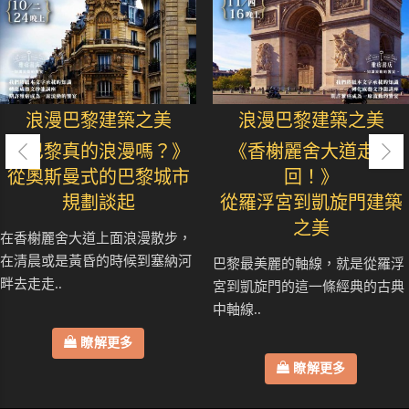
浪漫巴黎建築之美
浪漫巴黎建築之美
《巴黎真的浪漫嗎？》
《香榭麗舍大道走七
從奧斯曼式的巴黎城市
回！》
規劃談起
從羅浮宮到凱旋門建築
之美
在香榭麗舍大道上面浪漫散步，
在清晨或是黃昏的時候到塞納河
巴黎最美麗的軸線，就是從羅浮
畔去走走..
宮到凱旋門的這一條經典的古典
中軸線..
瞭解更多
瞭解更多