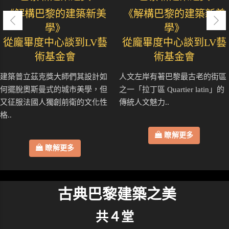
《解構巴黎的建築新美
《解構巴黎的建築新美
學》
學》
從龐畢度中心談到LV藝
從龐畢度中心談到LV藝
術基金會
術基金會
建築普立茲克獎大師們其設計如
人文左岸有著巴黎最古老的街區
何擺脫奧斯曼式的城市美學，但
之一「拉丁區 Quartier latin」的
又征服法國人獨創前衛的文化性
傳統人文魅力..
格..
瞭解更多
瞭解更多
古典巴黎建築之美
共４堂