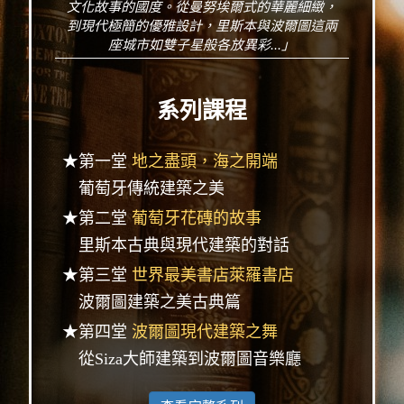
文化故事的國度。從曼努埃爾式的華麗細緻，
到現代極簡的優雅設計，里斯本與波爾圖這兩
座城市如雙子星般各放異彩...」
系列課程
★第一堂
地之盡頭，海之開端
葡萄牙傳統建築之美
★第二堂
葡萄牙花磚的故事
里斯本古典與現代建築的對話
★第三堂
世界最美書店萊羅書店
波爾圖建築之美古典篇
★第四堂
波爾圖現代建築之舞
從Siza大師建築到波爾圖音樂廳