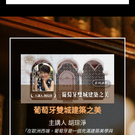
>
葡萄牙雙城建築之美
主講人 胡琮淨
「在歐洲西端，葡萄牙是一個充滿建築美學與