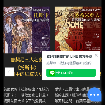
歡迎訂閱我們的 LINE 官方帳號
普契尼三大名劇
普契尼三大名劇
點擊以下按鈕可獲得最新資訊👇
《托斯卡》
《波希米亞人》
連結 LINE 帳號
歌劇中的細膩與詠嘆
巴黎藝術家的雋永詠嘆
美國女伶卡拉絲唱出了永遠的
愛情，是最常出現也最歷久彌
托斯卡！一場政治逃亡計畫，
新的主題，咪咪和魯道夫的生
揭開法國大革命下的愛情故
離死別之間，普契尼極美的旋