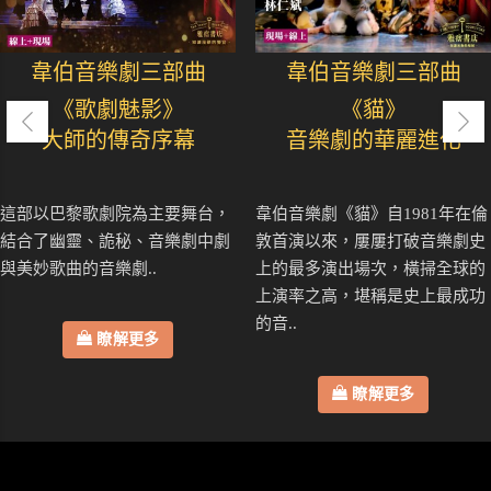
韋伯音樂劇三部曲
韋伯音樂劇三部曲
《歌劇魅影》
《貓》
大師的傳奇序幕
音樂劇的華麗進化
這部以巴黎歌劇院為主要舞台，
韋伯音樂劇《貓》自1981年在倫
結合了幽靈、詭秘、音樂劇中劇
敦首演以來，屢屢打破音樂劇史
與美妙歌曲的音樂劇..
上的最多演出場次，橫掃全球的
上演率之高，堪稱是史上最成功
的音..
瞭解更多
瞭解更多