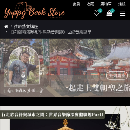
會員
收藏
購物車
結帳
0
0
雅痞藝文講座
《荷蘭阿姆斯特丹-馬勒音樂節》世紀音樂顯學