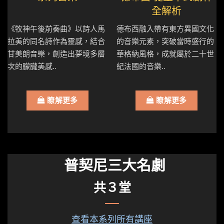
全解析
《牧神午後前奏曲》以詩人馬
德布西融入帶有東方異國文化
拉美的同名詩作為靈感，結合
的音樂元素，突破當時盛行的
甘美朗音樂，創造出夢境多層
華格納風格，成就屬於二十世
次的朦朧美感..
紀法國的音樂..
瞭解更多
瞭解更多
普契尼三大名劇
共３堂
查看本系列所有講座