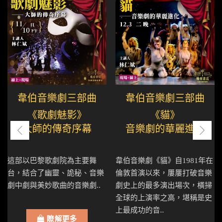
韋伯音樂劇三部曲
韋伯音樂劇三部曲
《歌劇魅影》
《貓》
大師的傳奇序幕
音樂劇的華麗進化
這部以巴黎歌劇院為主要舞
韋伯音樂劇《貓》自1981年在
台，結合了幽靈、詭秘、音樂
倫敦首演以來，屢屢打破音樂
劇中劇與美妙歌曲的音樂劇..
劇史上的最多演出場次，橫掃
全球的上演率之高，堪稱是史
上最成功的音..
瞭解更多