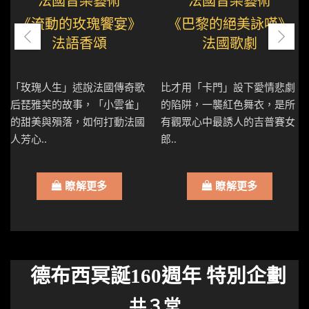
法國音樂藝術
法國音樂藝術
《流動的玫瑰饗宴》
《巴黎的絕美詠嘆》
法語香頌
法國歌劇
「玫瑰人生」述說法國傳奇歌
比才用「卡門」設下愛情悲劇
后琵雅芙的故事，「小雲雀」
的陷阱，一襲紅色舞衣，是所
的甜美與殞落，如何打動法國
有觀眾心中最誘人的吉普賽女
人芳心..
郎..
瞭解更多
瞭解更多
德布西冥誕160週年 特別企劃
共３堂