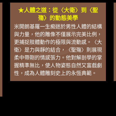
★人體之道：從〈大衛〉到〈聖
殤〉的動態美學
米開朗基羅一生痴迷於男性人體的結構
與力量，他的雕像不僅展示完美比例，
更捕捉肢體動作的極限與流動感。〈大
衛〉是力與靜的結合，〈聖殤〉則展現
柔中帶剛的情感張力。他對解剖學的掌
握精準無比，使人物姿態自然又富戲劇
性，成為人體雕刻史上的永恆典範。