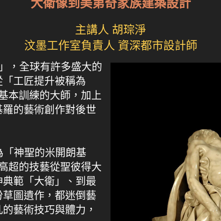
大衛像到美第奇家族建築設計
主講人 胡琮淨
汶墨工作室負責人 資深都市設計師
年」，全球有許多盛大的
從「工匠提升被稱為
教育基本訓練的大師，加上
基羅的藝術創作對後世
為「神聖的米開朗基
t)，米大神高超的技藝從聖彼得大
男神典範「大衛」、到最
份草圖遺作，都迷倒藝
凡的藝術技巧與體力，