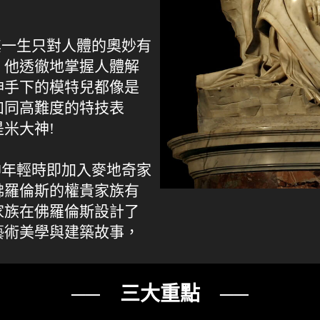
其一生只對人體的奧妙有
，他透徹地掌握人體解
神手下的模特兒都像是
如同高難度的特技表
米大神!
神年輕時即加入麥地奇家
佛羅倫斯的權貴家族有
家族在佛羅倫斯設計了
藝術美學與建築故事，
── 三大重點 ──