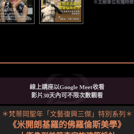
※主辦單位有隨時修
線上講座以Google Meet收看
影片30天內可不限次數觀看
＊梵蒂岡聖年「文藝復興三傑」特別系列＊
《米開朗基羅的佛羅倫斯美學》