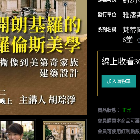
約2
雅痞
發行單位
梵蒂
系列名稱
6堂
（
線上收看3
加入購物車
商品狀態：
正常
會員購買本商品可獲
會員可使用紅利點數