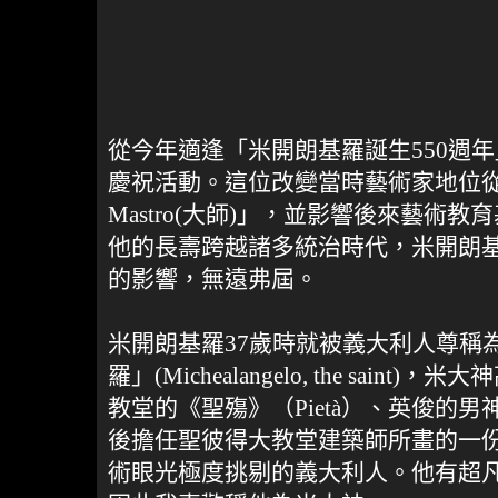
從今年適逢「米開朗基羅誕生550週
慶祝活動。這位改變當時藝術家地位
Mastro(大師)」，並影響後來藝術
他的長壽跨越諸多統治時代，米開朗
的影響，無遠弗屆。
米開朗基羅37歲時就被義大利人尊稱
羅」(Michealangelo, the sain
教堂的《聖殤》（Pietà）、英俊的
後擔任聖彼得大教堂建築師所畫的一
術眼光極度挑剔的義大利人。他有超