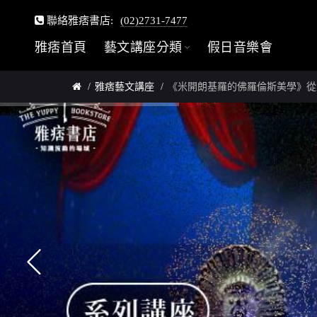
聯絡雅痞書店:
(02)2731-7477
雅痞首頁
藝文講座分類
假日音樂會
雅痞藝文講座
《米開朗基羅的佛羅倫斯美學》從