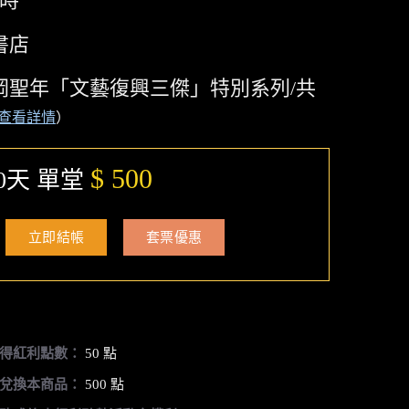
小時
書店
岡聖年「文藝復興三傑」特別系列/共
查看詳情
）
$ 500
0天 單堂
立即結帳
套票優惠
得紅利點數：
50 點
兌換本商品：
500 點