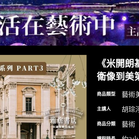
《米開朗
衛像到美
藝術
商品類型
胡琮
主講人
藝術
商品分類
課程時長