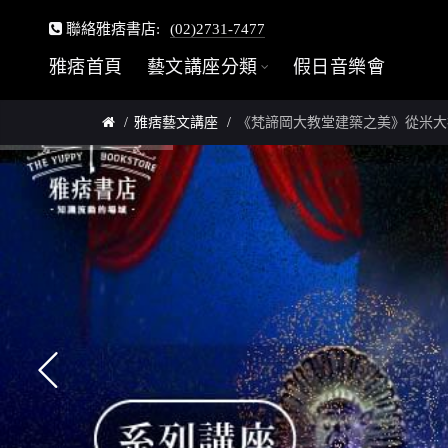
聯絡雅痞書店:
(02)2731-7477
雅痞首頁
藝文講座分類
假日音樂會
雅痞藝文講座
《梵諦岡大教堂建築之美》從米大