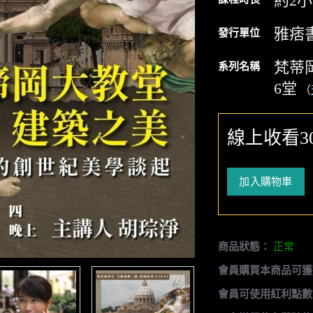
約2
雅痞
發行單位
梵蒂
系列名稱
6堂
（
線上收看3
加入購物車
商品狀態：
正常
會員購買本商品可獲
會員可使用紅利點數