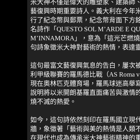
米大神不僅是偉大的雕塑家、建築師
藝復興時期重要詩人。義大利在今年米開
行了紀念幣與郵票，紀念幣背面下方
名詩作「QUESTO SOL M’ARDE E QU
M’INNAMORA」，意為「這光芒
句詩象徵米大神對藝術的熱情，表達
這句最富文藝復興氣息的告白，屢次被
利甲級聯賽的羅馬德比戰（AS Roma vs
現在奧林匹克體育場，羅馬球迷高舉
說明將以米開朗基羅直面痛苦與激情
燒不滅的熱愛。
如今，這句詩依然刻印在羅馬國立現
牆，象徵著「藝術與美的熱情是人類
在現代也成為傳承米大神藝術精神的