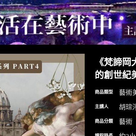
《梵諦岡
的創世紀
藝術
商品類型
胡琮
主講人
藝術
商品分類
課程時長