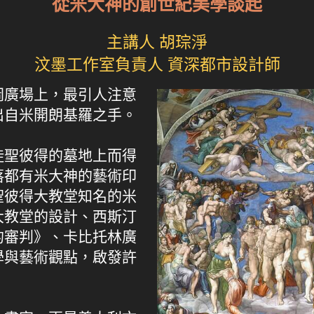
從米大神的創世紀美學談起
主講人 胡琮淨
汶墨工作室負責人 資深都市設計師
岡廣場上，最引人注意
出自米開朗基羅之手。
徒聖彼得的墓地上而得
落都有米大神的藝術印
聖彼得大教堂知名的米
彼大教堂的設計、西斯汀
的審判》、卡比托林廣
學與藝術觀點，啟發許