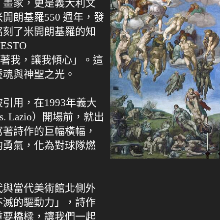
、畫家，更是義大利文
朗基羅550 週年，發
銘刻了米開朗基羅的知
ESTO
燃燒著我，讓我傾心」。這
靈魂與神聖之光。
引用，在1993年義大
. Lazio）開場前，就出
寫著詩作的巨幅橫幅，
的勇氣，化為對球隊燃
代與當代美術館北側外
不滅的驅動力」，詩作
重要橋樑，讓我們一起