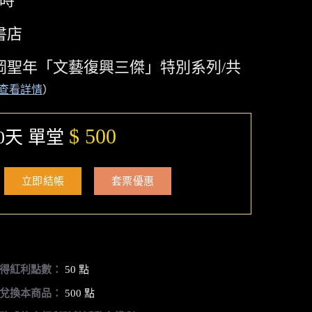
小時
書店
岡聖年「文藝復興三傑」特別系列/共
查看詳情
）
$ 500
0天 單堂
立即結帳
套票優惠
得紅利點數：
50 點
兌換本商品：
500 點