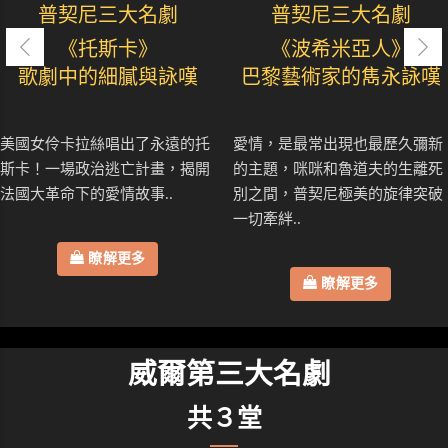
普契尼三大名劇
普契尼三大名劇
《托斯卡》
《波希米亞人》
歌劇中的細膩與詠嘆
巴黎藝術家的雋永詠嘆
美國女伶卡拉絲唱出了永遠的托
愛情，是最常出現也最歷久彌新
斯卡！一場政治逃亡計畫，揭開
的主題，咪咪和魯道夫的生離死
法國大革命下的愛情故事..
別之間，普契尼極美的旋律突破
一切牽絆..
瞭解更多
瞭解更多
威爾第三大名劇
共３堂