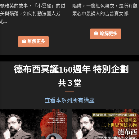
琵雅芙的故事，「小雲雀」的甜
陷阱，一襲紅色舞衣，是所有觀
美與殞落，如何打動法國人芳
眾心中最誘人的吉普賽女郎..
心..
瞭解更多
瞭解更多
德布西冥誕160週年 特別企劃
共３堂
查看本系列所有講座