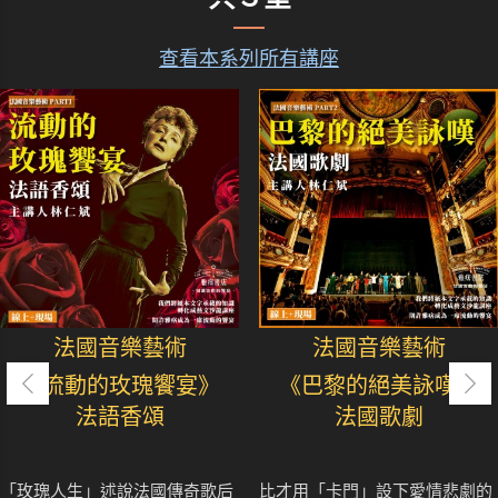
查看本系列所有講座
法國音樂藝術
法國音樂藝術
《流動的玫瑰饗宴》
《巴黎的絕美詠嘆》
法語香頌
法國歌劇
「玫瑰人生」述說法國傳奇歌后
比才用「卡門」設下愛情悲劇的