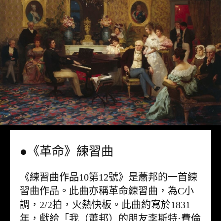
●《革命》練習曲
《練習曲作品10第12號》是蕭邦的一首練
習曲作品。此曲亦稱革命練習曲，為C小
調，2/2拍，火熱快板。此曲約寫於1831
年，獻給「我（蕭邦）的朋友李斯特·費倫