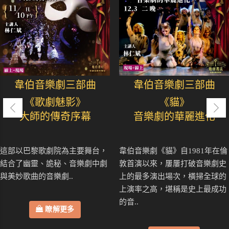
韋伯音樂劇三部曲
韋伯音樂劇三部曲
《歌劇魅影》
《貓》
大師的傳奇序幕
音樂劇的華麗進化
這部以巴黎歌劇院為主要舞台，
韋伯音樂劇《貓》自1981年在倫
結合了幽靈、詭秘、音樂劇中劇
敦首演以來，屢屢打破音樂劇史
與美妙歌曲的音樂劇..
上的最多演出場次，橫掃全球的
上演率之高，堪稱是史上最成功
的音..
瞭解更多