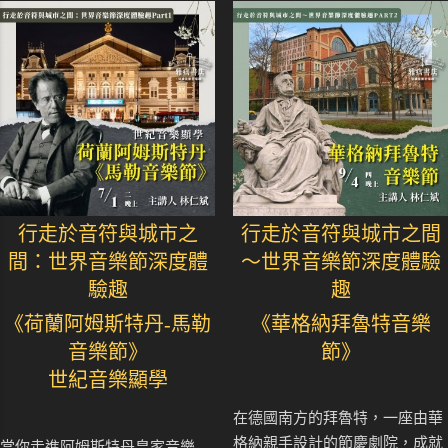
行走於音符與城市之
行走於音符與城市之間
間：世界音樂節深度體
～世界音樂節深度體驗
驗趣
趣
《荷蘭阿姆斯特丹-馬勒
《華格納拜魯特音樂
音樂節》
節》
世紀音樂顯學
在德國南方的拜魯特，一座由華
格納親手設計的節慶劇院，成就
當你走進阿姆斯特丹皇家音樂