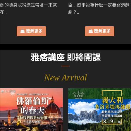
她的隨身妝扮總是帶著一束茶
臣…威爾第為什麼一定要寫這齣
花..
劇？..
瞭解更多
瞭解更多
雅痞講座 即將開課
New Arrival