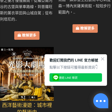
黎之後才慢慢展開！從羅亞爾河
森－博內米薩美術館，短短步行
谷的古堡與單車路線，到普羅旺
範圍內，..
斯的薰衣草田與山城自駕；從布
列塔尼的..
瞭解更多
瞭解更多
歡迎訂閱我們的 LINE 官方帳號
點擊以下按鈕可獲得最新資訊👇
連結 LINE 帳號
西洋藝術漫遊：城市裡