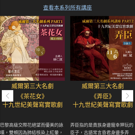
查看本系列所有講座
威爾第三大名劇
威爾第三大名劇
《茶花女》
《弄臣》
十九世紀美聲寫實歌劇
十九世紀美聲寫實歌劇
巴黎高級交際花絕望而優美的詠
弄臣指的是貴族身邊寵幸狎玩的
嘆，雙頰因為肺結核染上紅暈，
臣子，古語常言昏君身邊多弄