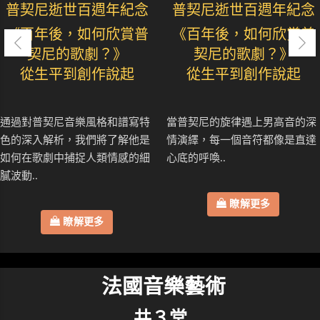
普契尼逝世百週年紀念
普契尼逝世百週年紀念
《百年後，如何欣賞普
《百年後，如何欣賞普
契尼的歌劇？》
契尼的歌劇？》
從生平到創作說起
從生平到創作說起
通過對普契尼音樂風格和譜寫特
當普契尼的旋律遇上男高音的深
色的深入解析，我們將了解他是
情演繹，每一個音符都像是直達
如何在歌劇中捕捉人類情感的細
心底的呼喚..
膩波動..
瞭解更多
瞭解更多
法國音樂藝術
共３堂