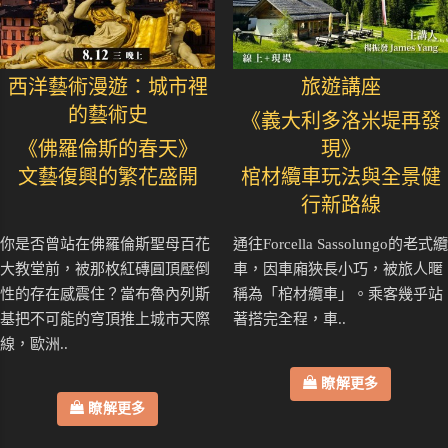
西洋藝術漫遊：城市裡
旅遊講座
的藝術史
《義大利多洛米堤再發
《佛羅倫斯的春天》
現》
文藝復興的繁花盛開
棺材纜車玩法與全景健
行新路線
你是否曾站在佛羅倫斯聖母百花
通往Forcella Sassolungo的老式纜
大教堂前，被那枚紅磚圓頂壓倒
車，因車廂狹長小巧，被旅人暱
性的存在感震住？當布魯內列斯
稱為「棺材纜車」。乘客幾乎站
基把不可能的穹頂推上城市天際
著搭完全程，車..
線，歐洲..
瞭解更多
瞭解更多