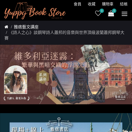
會員
收藏
購物車
結帳
0
0
雅痞藝文講座
《詩人之心》談鋼琴詩人蕭邦的音樂與世界頂級波蘭蕭邦鋼琴大
賽