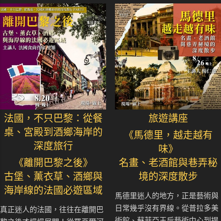
法國，不只巴黎：從餐
旅遊講座
桌、宮殿到酒鄉海岸的
《馬德里，越走越有
深度旅行
味》
《離開巴黎之後》
名畫、老酒館與巷弄秘
古堡、薰衣草、酒鄉與
境的深度散步
海岸線的法國必遊區域
馬德里迷人的地方，正是藝術與
日常幾乎沒有界線。從普拉多美
真正迷人的法國，往往在離開巴
術館、蘇菲亞王后藝術中心到提