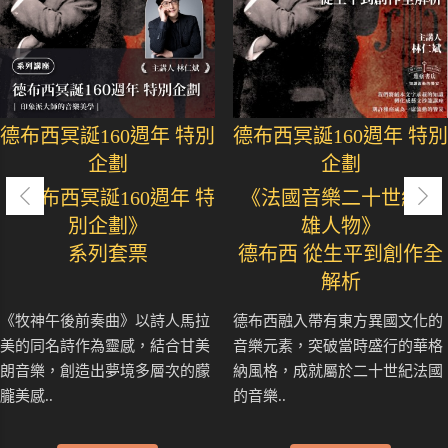
德布西冥誕160週年 特別
德布西冥誕160週年 特別
企劃
企劃
《德布西冥誕160週年 特
《法國音樂二十世紀英
別企劃》
雄人物》
系列套票
德布西 從生平到創作全
解析
《牧神午後前奏曲》以詩人馬拉
德布西融入帶有東方異國文化的
美的同名詩作為靈感，結合甘美
音樂元素，突破當時盛行的華格
朗音樂，創造出夢境多層次的朦
納風格，成就屬於二十世紀法國
朧美感..
的音樂..