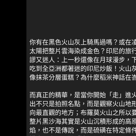
你有在黑色火山灰上騎馬過嗎？或在
太陽把整片雲海染成金色？印尼的旅
謬又迷人：上一秒還像在月球漫步，
吃到全亞洲都著迷的印尼炒飯！火山
像抹茶分層蛋糕？為什麼稻米神話在
而真正的精華，是當你開始「走」進
出不只是拍照名點，而是觀察火山地
向最直觀的地方；布羅莫火山之所以
整片黑沙海其實是火山沉積形成的高
焰，也不是傳說，而是硫磺在特定條