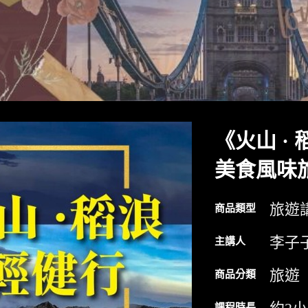
《火山 ·
美食風味
旅遊
商品類型
李子子 
主講人
旅遊
商品分類
課程時長