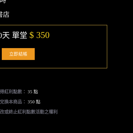
小時
書店
$ 350
0天 單堂
立即結帳
得紅利點數：
35 點
兌換本商品：
350 點
改或終止紅利點數活動之權利