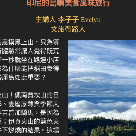
印尼的島嶼美食風味旅行
主講人 李子子 Evelyn
文旅帶路人
凌晨摸黑上山，只為等
行體驗常讓人覺得既荒
下一秒就坐在路邊小店
灰為什麼能把稻田養得
峇厘島如此重要？
火山！佩南賈坎山的日
形、雲層厚薄與季節風
要吉普加騎馬，是因為
原；伊真火山的藍色火
件下燃燒的結果。這場