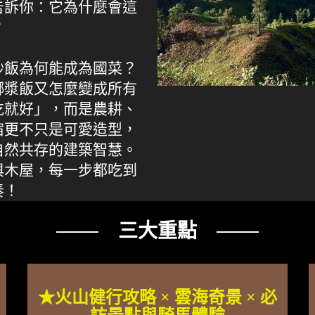
告訴你：它為什麼會這
？
炒飯為何能成為國菜？
椰漿飯又怎麼變成所有
吃就好」，而是農耕、
宿更不只是可愛造型，
自然共存的建築智慧。
與木屋，每一步都吃到
奏！
─── 三大重點 ───
★火山健行攻略 × 雲海奇景 × 必