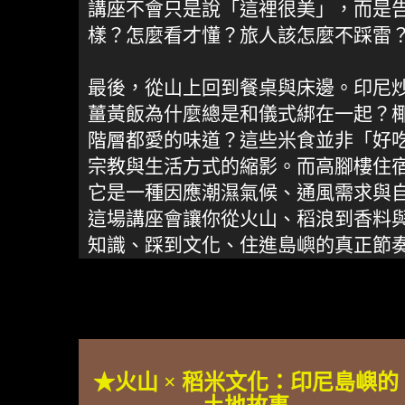
講座不會只是說「這裡很美」，而是
樣？怎麼看才懂？旅人該怎麼不踩雷
最後，從山上回到餐桌與床邊。印尼
薑黃飯為什麼總是和儀式綁在一起？
階層都愛的味道？這些米食並非「好
宗教與生活方式的縮影。而高腳樓住
它是一種因應潮濕氣候、通風需求與
這場講座會讓你從火山、稻浪到香料
知識、踩到文化、住進島嶼的真正節
★火山 × 稻米文化：印尼島嶼的