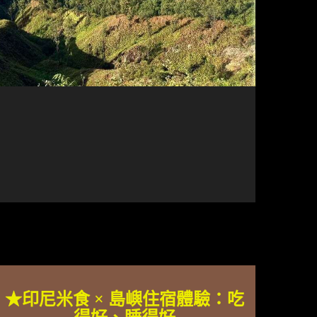
★印尼米食 × 島嶼住宿體驗：吃