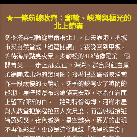
★一條航線收齊：郵輪、峽灣與極光的
北上節奏
冬季搭乘郵輪從卑爾根北上，白天靠港，把城
市與自然當成「短篇閱讀」；夜晚回到甲板，
等待海岸點亮夜景。奧勒松的418階像是第一個
開胃菜——走上Aksla山，海灣、群島與紅白屋
頂鋪開成北海的幾何圖；接著把蓋倫格峽灣當
作一段緩慢的長鏡頭，冬季的峽灣少了喧鬧的
船潮，崖壁與瀑布的線條更安靜，冰霜在岩面
上留下細碎的白。一路到特倫海姆，河岸木屋
與大教堂把旅程拉回人文尺度；而當船越接近
特羅姆瑟，夜色越深、星空越亮，極光的出現
不再像彩蛋，更像是這條航線「應得的高潮」