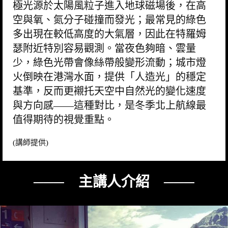
極光源於太陽風粒子進入地球磁場後，在高
空與氧、氮分子碰撞而發光；最常見的綠色
多出現在較低高度的大氣層，因此在特羅姆
瑟附近特別容易觀測。當夜色夠暗、雲量
少，綠色光帶會像絲帶般變形流動；城市燈
火倒映在港灣水面，提供「人造光」的穩定
基準，反而更襯托天空中自然光的變化速度
與方向感——這種對比，是冬季北上航線最
值得期待的視覺重點。
(講師提供)
─── 主講人介紹 ───