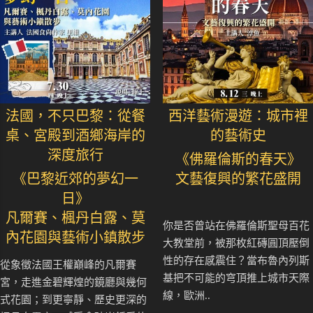
法國，不只巴黎：從餐
西洋藝術漫遊：城市裡
桌、宮殿到酒鄉海岸的
的藝術史
深度旅行
《佛羅倫斯的春天》
《巴黎近郊的夢幻一
文藝復興的繁花盛開
日》
凡爾賽、楓丹白露、莫
你是否曾站在佛羅倫斯聖母百花
內花園與藝術小鎮散步
大教堂前，被那枚紅磚圓頂壓倒
性的存在感震住？當布魯內列斯
從象徵法國王權巔峰的凡爾賽
基把不可能的穹頂推上城市天際
宮，走進金碧輝煌的鏡廳與幾何
線，歐洲..
式花園；到更寧靜、歷史更深的