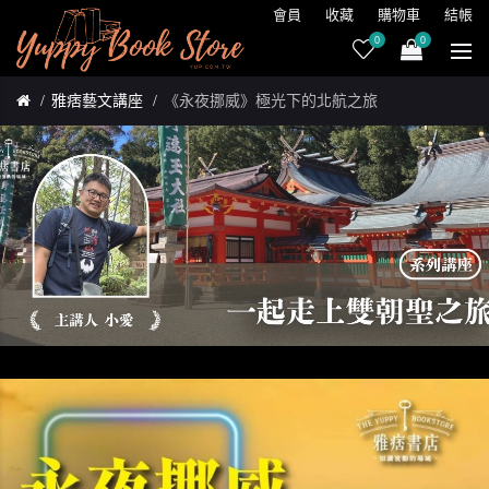
會員
收藏
購物車
結帳
0
0
雅痞藝文講座
《永夜挪威》極光下的北航之旅