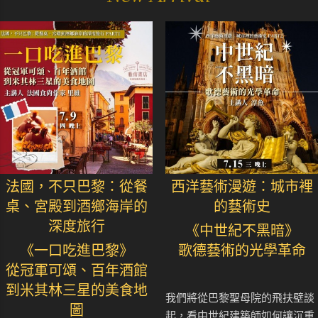
法國，不只巴黎：從餐
西洋藝術漫遊：城市裡
桌、宮殿到酒鄉海岸的
的藝術史
深度旅行
《中世紀不黑暗》
《一口吃進巴黎》
歌德藝術的光學革命
從冠軍可頌、百年酒館
到米其林三星的美食地
我們將從巴黎聖母院的飛扶壁談
圖
起，看中世紀建築師如何讓沉重