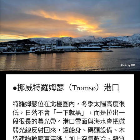
●挪威特羅姆瑟（Tromsø）港口
特羅姆瑟位在北極圈內，冬季太陽高度很
低，日落不會「一下就黑」，而是拉出一
段很長的暮光帶。港口雪面與海水會把微
弱光線反射回來，讓船身、碼頭設備、木
造建物輪廓更清晰；加上空氣乾冷、雜質