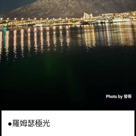
●羅姆瑟極光