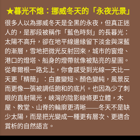
★暮光不熄：挪威冬天的「永夜光景」
很多人以為挪威冬天是全黑的永夜，但真正迷
人的，是那段被稱作「藍色時刻」的長暮光：
太陽不高升，卻在地平線邊緣留下淡金與深藍
的漸層，雪地把微光反射回來，城市的窗燈、
港口的燈塔、船身的燈帶就像被點亮的星圖。
從卑爾根一路北上，你會感受到光線一天比一
天更「精簡」：白晝變短、顏色變純，風景反
而更像一張被調低飽和的底片。也因為少了刺
眼的直射陽光，峽灣的陰影線條更立體，木
屋、教堂、山脊的輪廓更清晰——冬天不是缺
少太陽，而是把光變成一種更有層次、更適合
賞析的自然語言。