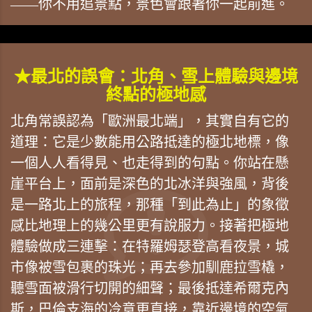
——你不用追景點，景色會跟著你一起前進。
★最北的誤會：北角、雪上體驗與邊境
終點的極地感
北角常誤認為「歐洲最北端」，其實自有它的
道理：它是少數能用公路抵達的極北地標，像
一個人人看得見、也走得到的句點。你站在懸
崖平台上，面前是深色的北冰洋與強風，背後
是一路北上的旅程，那種「到此為止」的象徵
感比地理上的幾公里更有說服力。接著把極地
體驗做成三連擊：在特羅姆瑟登高看夜景，城
市像被雪包裹的珠光；再去參加馴鹿拉雪橇，
聽雪面被滑行切開的細聲；最後抵達希爾克內
斯，巴倫支海的冷意更直接，靠近邊境的空氣