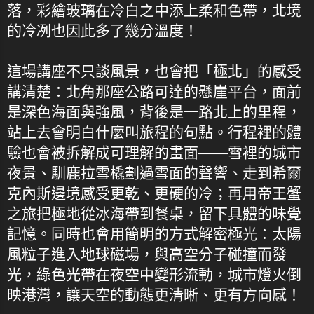
落，彩繪玻璃在冷白之中添上柔和色帶，北境
的冷冽也因此多了幾分溫度！
這場講座不只談風景，也會把「極北」的感受
講清楚：北角那座公路可達的懸崖平台，面前
是深色海面與強風，背後是一路北上的里程，
站上去會明白什麼叫旅程的句點。行程裡的體
驗也會被拆解成可理解的畫面——雪裡的城市
夜景、馴鹿拉雪橇劃過雪面的聲響、走到希爾
克內斯邊境感受更乾、更硬的冷；再用帝王蟹
之旅把極地從冰海帶到餐桌，留下具體的味覺
記憶。同時也會用簡明的方式解密極光：太陽
風粒子進入地球磁場，與高空分子碰撞而發
光，綠色光帶在夜空中變形流動，城市燈火倒
映港灣，讓天空的動態更清晰、更有方向感！