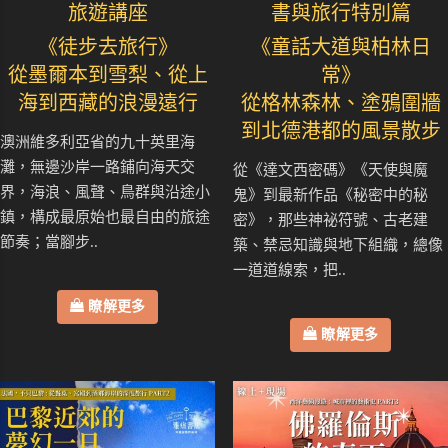
旅遊講座
書與旅行特別篇
《徒步去旅行》
《童話大道與柏林日
從墨爾本到雪梨、從上
常》
海到西藏的浪漫遠行
從格林森林、塗鴉圍牆
到北德港都的風景散步
澳洲維多利亞省的九十英里海
灘，無邊沙岸一路鋪向海天交
從《達文西密碼》《天使與魔
界，海浪、風聲、鳥群與沿途小
鬼》到最新作品《秘密中的秘
鎮，構成最原始也最自由的旅途
密》，那些神祕符號、古老建
節奏；當腳步..
築、禁忌知識與地下組織，總像
一道道線索，把..
瞭解更多
瞭解更多