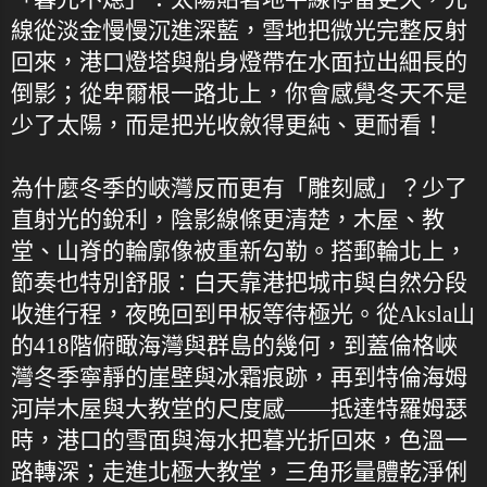
線從淡金慢慢沉進深藍，雪地把微光完整反射
回來，港口燈塔與船身燈帶在水面拉出細長的
倒影；從卑爾根一路北上，你會感覺冬天不是
少了太陽，而是把光收斂得更純、更耐看！
為什麼冬季的峽灣反而更有「雕刻感」？少了
直射光的銳利，陰影線條更清楚，木屋、教
堂、山脊的輪廓像被重新勾勒。搭郵輪北上，
節奏也特別舒服：白天靠港把城市與自然分段
收進行程，夜晚回到甲板等待極光。從Aksla山
的418階俯瞰海灣與群島的幾何，到蓋倫格峽
灣冬季寧靜的崖壁與冰霜痕跡，再到特倫海姆
河岸木屋與大教堂的尺度感——抵達特羅姆瑟
時，港口的雪面與海水把暮光折回來，色溫一
路轉深；走進北極大教堂，三角形量體乾淨俐