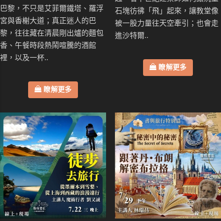
巴黎，不只是艾菲爾鐵塔、羅浮
石塊彷彿「飛」起來，讓教堂像
宮與香榭大道；真正迷人的巴
被一股力量往天空牽引；也會走
黎，往往藏在清晨剛出爐的麵包
進沙特爾..
香、午餐時段熱鬧喧騰的酒館
裡，以及一杯..
瞭解更多
瞭解更多