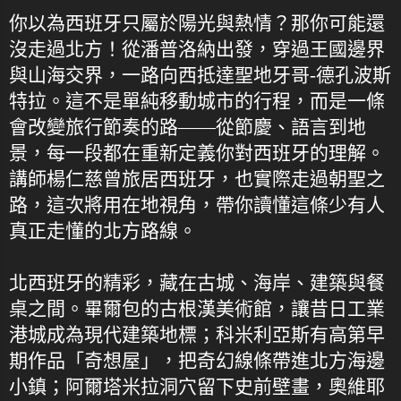
你以為西班牙只屬於陽光與熱情？那你可能還
沒走過北方！從潘普洛納出發，穿過王國邊界
與山海交界，一路向西抵達聖地牙哥-德孔波斯
特拉。這不是單純移動城市的行程，而是一條
會改變旅行節奏的路——從節慶、語言到地
景，每一段都在重新定義你對西班牙的理解。
講師楊仁慈曾旅居西班牙，也實際走過朝聖之
路，這次將用在地視角，帶你讀懂這條少有人
真正走懂的北方路線。
北西班牙的精彩，藏在古城、海岸、建築與餐
桌之間。畢爾包的古根漢美術館，讓昔日工業
港城成為現代建築地標；科米利亞斯有高第早
期作品「奇想屋」，把奇幻線條帶進北方海邊
小鎮；阿爾塔米拉洞穴留下史前壁畫，奧維耶