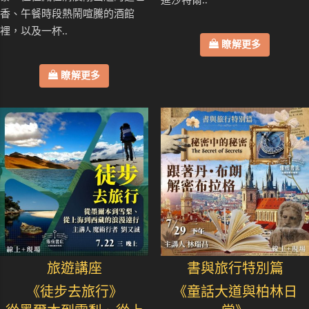
進沙特爾..
香、午餐時段熱鬧喧騰的酒館
裡，以及一杯..
瞭解更多
瞭解更多
旅遊講座
書與旅行特別篇
《徒步去旅行》
《童話大道與柏林日