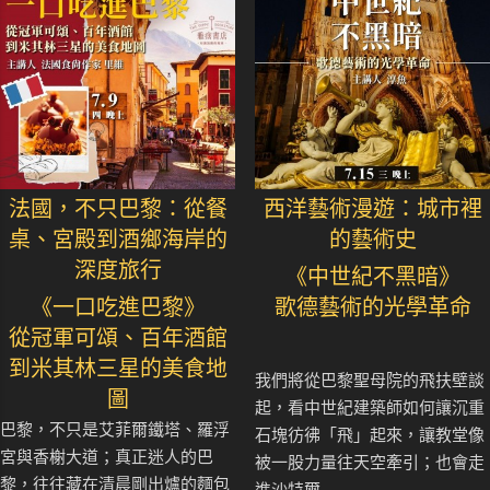
法國，不只巴黎：從餐
西洋藝術漫遊：城市裡
桌、宮殿到酒鄉海岸的
的藝術史
深度旅行
《中世紀不黑暗》
《一口吃進巴黎》
歌德藝術的光學革命
從冠軍可頌、百年酒館
到米其林三星的美食地
我們將從巴黎聖母院的飛扶壁談
圖
起，看中世紀建築師如何讓沉重
巴黎，不只是艾菲爾鐵塔、羅浮
石塊彷彿「飛」起來，讓教堂像
宮與香榭大道；真正迷人的巴
被一股力量往天空牽引；也會走
黎，往往藏在清晨剛出爐的麵包