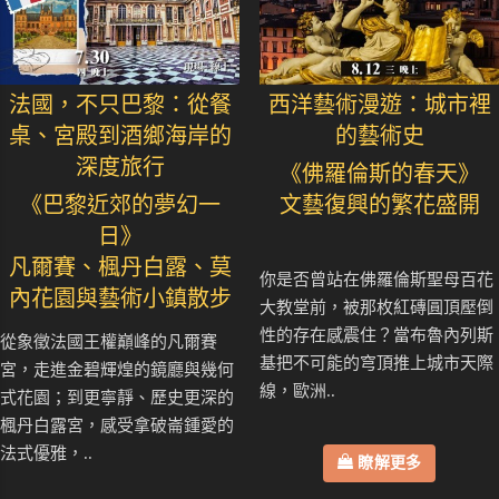
法國，不只巴黎：從餐
西洋藝術漫遊：城市裡
桌、宮殿到酒鄉海岸的
的藝術史
深度旅行
《佛羅倫斯的春天》
《巴黎近郊的夢幻一
文藝復興的繁花盛開
日》
凡爾賽、楓丹白露、莫
你是否曾站在佛羅倫斯聖母百花
內花園與藝術小鎮散步
大教堂前，被那枚紅磚圓頂壓倒
性的存在感震住？當布魯內列斯
從象徵法國王權巔峰的凡爾賽
基把不可能的穹頂推上城市天際
宮，走進金碧輝煌的鏡廳與幾何
線，歐洲..
式花園；到更寧靜、歷史更深的
楓丹白露宮，感受拿破崙鍾愛的
法式優雅，..
瞭解更多