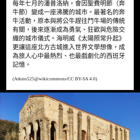
每年七月的潘普洛納，會因聖費明節（奔
牛節）變成一座沸騰的城市。最著名的奔
牛活動，原本與將公牛趕往鬥牛場的傳統
有關，後來逐漸成為勇氣、狂歡與危險交
織的城市儀式。海明威《太陽照常升起》
更讓這座北方古城進入世界文學想像，成
為旅人心中最熱烈、也最戲劇化的西班牙
記憶。
(Atkins525@
wikicommons
/CC BY-SA 4.0)