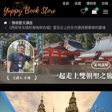
會員
收藏
購物車
結帳
0
0
雅痞藝文講座
《西班牙北境的海味與古城》當舌尖上的北方遇見朝聖者的靈魂