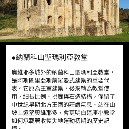
●納蘭科山聖瑪利亞教堂
奧維耶多城外的納蘭科山聖瑪利亞教堂，
是阿斯圖里亞斯前羅曼式建築的重要代
表。它原為王室建築，後來轉為教堂使
用，細長比例、拱廊與石造結構，保留了
中世紀早期北方王國的莊嚴氣息。站在山
坡上遠望奧維耶多，會更明白這座小教堂
如何承載著收復失地運動初期的歷史記
憶。