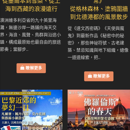
從墨爾本到雪梨、從上
常》
海到西藏的浪漫遠行
從格林森林、塗鴉圍牆
到北德港都的風景散步
澳洲維多利亞省的九十英里海
灘，無邊沙岸一路鋪向海天交
從《達文西密碼》《天使與魔
界，海浪、風聲、鳥群與沿途小
鬼》到最新作品《秘密中的秘
鎮，構成最原始也最自由的旅途
密》，那些神祕符號、古老建
節奏；當腳步..
築、禁忌知識與地下組織，總像
一道道線索，把..
瞭解更多
瞭解更多