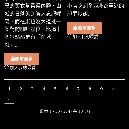
晨的薰衣草柔得像霧、山
小店吃到全亞洲都著迷的
城的日落美到讓人忘記呼
印尼炒飯..
吸，而在米拉波大道挑一
瞭解更多
個對的咖啡座位，比追十
個景點都更有「在地
加入我的最愛
感」..
瞭解更多
加入我的最愛
1
2
3
4
5
6
7
8
9
>
>|
顯示 1 - 30 / 274 (共 10 頁)