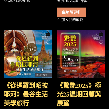
加入我的最愛
者知道怎麼回家..
瞭解更多
加入我的最愛
《從暹羅到昭披
《驚艷2025》極
耶河》曼谷生活
光25週期回顧與
美學旅行
展望