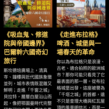
《吸血鬼、修道
《走進布拉格》
院與帝國邊界》
啤酒、城堡與一
巴爾幹六國奇幻
場春天的革命
旅行
你以為布拉格只是浪漫、
古老、適合拍照的歐洲城
斯坎德培廣場上，清真
市？那你可能只看見了它
寺、鐘樓與近代國族象徵
最表面的那一層。從布拉
並列，城市表情既混雜又
格城堡出發，這座被譽為
鮮明；走進「千窗之城」
「千塔之城」的首都，遠
貝拉特，層層白屋沿山而
不只是查理大橋與紅瓦屋
起，像把鄂圖曼時代完整
頂的風景明信片，而是一