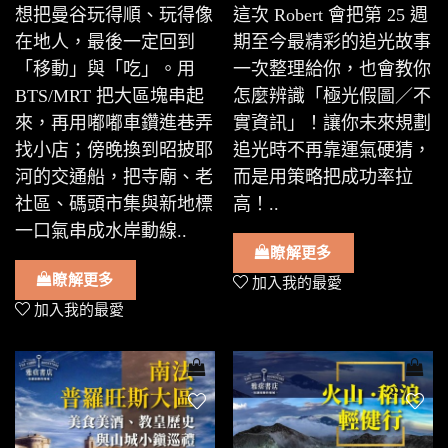
想把曼谷玩得順、玩得像
這次 Robert 會把第 25 週
在地人，最後一定回到
期至今最精彩的追光故事
「移動」與「吃」。用
一次整理給你，也會教你
BTS/MRT 把大區塊串起
怎麼辨識「極光假圖／不
來，再用嘟嘟車鑽進巷弄
實資訊」！讓你未來規劃
找小店；傍晚換到昭披耶
追光時不再靠運氣硬猜，
河的交通船，把寺廟、老
而是用策略把成功率拉
社區、碼頭市集與新地標
高！..
一口氣串成水岸動線..
瞭解更多
瞭解更多
加入我的最愛
加入我的最愛