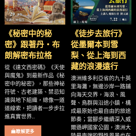
《秘密中的秘
《徒步去旅行》
密》跟著丹・布
從墨爾本到雪
朗解密布拉格
梨、從上海到西
藏的浪漫遠行
從《達文西密碼》《天使
與魔鬼》到最新作品《秘
澳洲維多利亞省的九十英
密中的秘密》，那些神祕
里海灘，無邊沙岸一路鋪
符號、古老建築、禁忌知
向海天交界，海浪、風
識與地下組織，總像一道
聲、鳥群與沿途小鎮，構
道線索，把讀者一步步拉
成最原始也最自由的旅途
進真實世界..
節奏；當腳步繼續深入威
爾遜岬國家公園，澳洲大
瞭解更多
陸最南端的野性風景也在