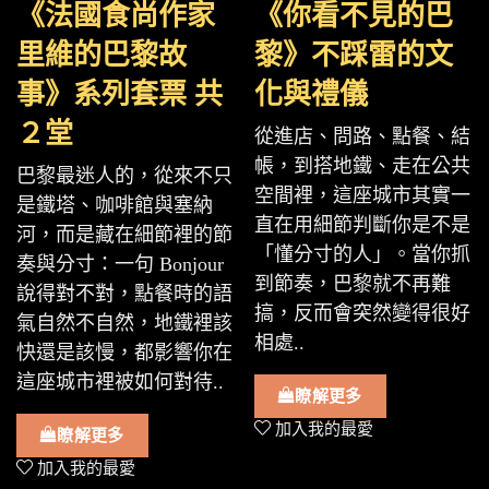
《法國食尚作家
《你看不見的巴
里維的巴黎故
黎》不踩雷的文
事》系列套票 共
化與禮儀
２堂
從進店、問路、點餐、結
帳，到搭地鐵、走在公共
巴黎最迷人的，從來不只
空間裡，這座城市其實一
是鐵塔、咖啡館與塞納
直在用細節判斷你是不是
河，而是藏在細節裡的節
「懂分寸的人」。當你抓
奏與分寸：一句 Bonjour
到節奏，巴黎就不再難
說得對不對，點餐時的語
搞，反而會突然變得很好
氣自然不自然，地鐵裡該
相處..
快還是該慢，都影響你在
這座城市裡被如何對待..
瞭解更多
加入我的最愛
瞭解更多
加入我的最愛