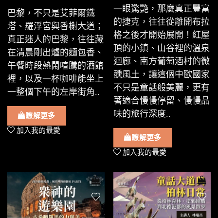
一眼驚艷，那麼真正豐富
巴黎，不只是艾菲爾鐵
的捷克，往往從離開布拉
塔、羅浮宮與香榭大道；
格之後才開始展開！紅屋
真正迷人的巴黎，往往藏
頂的小鎮、山谷裡的溫泉
在清晨剛出爐的麵包香、
迴廊、南方葡萄酒村的微
午餐時段熱鬧喧騰的酒館
醺風土，讓這個中歐國家
裡，以及一杯咖啡能坐上
不只是童話般美麗，更有
一整個下午的左岸街角..
著適合慢慢停留、慢慢品
味的旅行深度..
瞭解更多
加入我的最愛
瞭解更多
加入我的最愛