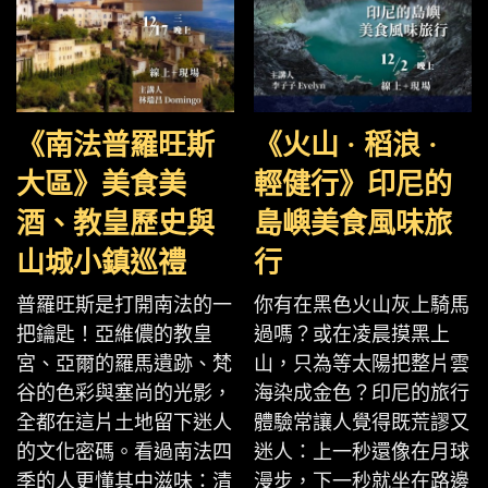
《南法普羅旺斯
《火山 · 稻浪 ·
大區》美食美
輕健行》印尼的
酒、教皇歷史與
島嶼美食風味旅
山城小鎮巡禮
行
普羅旺斯是打開南法的一
你有在黑色火山灰上騎馬
把鑰匙！亞維儂的教皇
過嗎？或在凌晨摸黑上
宮、亞爾的羅馬遺跡、梵
山，只為等太陽把整片雲
谷的色彩與塞尚的光影，
海染成金色？印尼的旅行
全都在這片土地留下迷人
體驗常讓人覺得既荒謬又
的文化密碼。看過南法四
迷人：上一秒還像在月球
季的人更懂其中滋味：清
漫步，下一秒就坐在路邊