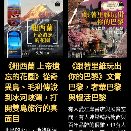
《紐西蘭 上帝遺
《跟著里維玩出
忘的花園》從奇
你的巴黎》文青
異鳥、毛利傳說
巴黎，奢華巴黎
到冰河峽灣，打
與慢活巴黎
開雙島旅行的真
有人愛左岸書店與展覽空
間，有人迷戀精品櫥窗與
面目
百年品牌的優雅，也有人
北島的火山、地熱與溫