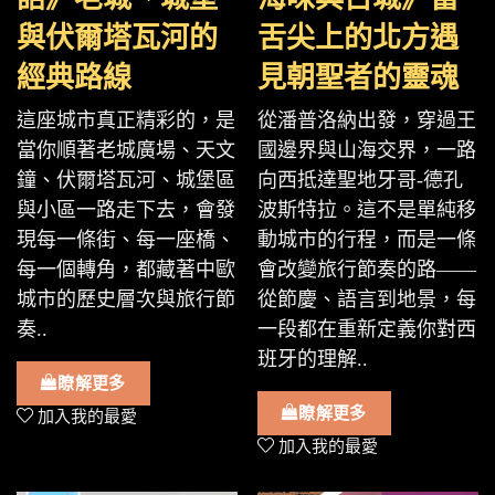
與伏爾塔瓦河的
舌尖上的北方遇
經典路線
見朝聖者的靈魂
這座城市真正精彩的，是
從潘普洛納出發，穿過王
當你順著老城廣場、天文
國邊界與山海交界，一路
鐘、伏爾塔瓦河、城堡區
向西抵達聖地牙哥-德孔
與小區一路走下去，會發
波斯特拉。這不是單純移
現每一條街、每一座橋、
動城市的行程，而是一條
每一個轉角，都藏著中歐
會改變旅行節奏的路——
城市的歷史層次與旅行節
從節慶、語言到地景，每
奏..
一段都在重新定義你對西
班牙的理解..
瞭解更多
瞭解更多
加入我的最愛
加入我的最愛