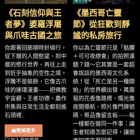
《石刻信仰與王
《墨西哥亡靈
者夢》婆羅浮屠
節》從狂歡到靜
與爪哇古國之旅
謐的私房旅行
你跟著回廊順時針繞行，
你以為亡靈節只是「骷髏
從下層的人間慾望、到中
＋可可夜總會」的拍照濾
層的修行世界、再往上走
鏡？錯～它其實是一套超
到近乎抽象的空性之境。
會說話的墨西哥文化系
浮雕不是裝飾，它像古爪
統！從「死亡是另一種開
哇的連環漫畫——把佛教
始」的世界觀出發，萬壽
宇宙觀、王者功德、農作
菊的花香像路標、燭光像
市集與日常生活全都刻進
夜間導航、照片像門牌號
石頭裡..
碼、祭品像留言板——每
一樣都在做同一件事：讓
瞭解更多
生者知道怎麼記得，讓逝