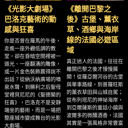
《光影大劇場》
《離開巴黎之
巴洛克藝術的動
後》古堡、薰衣
感與狂喜
草、酒鄉與海岸
線的法國必遊區
你是否曾在羅馬的午後，
走進一座外觀低調的教
域
堂，卻在昏暗空間裡被一
真正迷人的法國，往往在
道光、一座翻湧的雕像，
離開巴黎之後才慢慢展
或一片金色裝飾震得說不
開！從羅亞爾河谷的古堡
出話？從納沃納廣場的噴
與單車路線，到普羅旺斯
泉水聲，到勝利之后聖母
的薰衣草田與山城自駕；
堂裡貝尼尼的《聖德蘭的
從布列塔尼的神祕海岸，
狂喜》，巴洛克不是安靜
到亞爾薩斯的童話小鎮與
端坐的藝術，而是一場把
波爾多的微醺酒香，法國
整座城市變成舞台的光影
其實是一張風格非常豐富
大劇場..