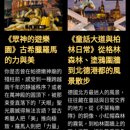
《眾神的遊樂
《童話大道與柏
園》古希臘羅馬
林日常》從格林
的力與美
森林、塗鴉圍牆
到北德港都的風
你是否曾在帕德嫩神廟的
殘柱前，感受到一種跨越
景散步
兩千年的靜謐秩序？或者
德國北方最迷人的風景，
在萬神殿的圓頂下，被那
往往藏在童話與日常交界
束垂直落下的「天眼」聖
的地方。從《不萊梅樂
光震撼得無法言語？當古
隊》的銅像、小紅帽森林
希臘人把「美」推向極
的霧氣，到柏林圍牆上的
致，羅馬人則把「力量」