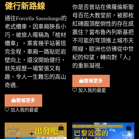
健行新路線
你是否曾站在佛羅倫斯聖
母百花大教堂前，被那枚
通往Forcella Sassolungo的
紅磚圓頂壓倒性的存在感
老式纜車，因車廂狹長小
震住？當布魯內列斯基把
巧，被旅人暱稱為「棺材
不可能的穹頂推上城市天
纜車」。乘客幾乎站著搭
際線，歐洲也彷彿從中世
完全程，車廂一路貼近岩
紀的仰望，轉向對「人」
壁向上，還沒開始健行，
的重新凝視..
就先經歷一場緊張又有
趣、令人一生難忘的高山
瞭解更多
奇遇..
加入我的最愛
瞭解更多
加入我的最愛