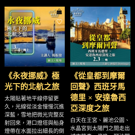
《永夜挪威》極
《從皇都到摩爾
光下的北航之旅
回聲》西班牙馬
德里 × 安達魯西
太陽貼著地平線停留更
久，光線從淡金慢慢沉進
亞深度之旅
深藍，雪地把微光完整反
白天在王宮、麗池公園、
射回來，港口燈塔與船身
水晶宮到太陽門之間走出
燈帶在水面拉出細長的倒