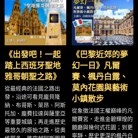
《出發吧！一起
《巴黎近郊的夢
踏上西班牙聖地
幻一日》凡爾
雅哥朝聖之路》
賽、楓丹白露、
莫內花園與藝術
從最經典的法國之路出
發，沿途可看見龐貝隆
小鎮散步
納、布哥斯、萊昂、阿斯
從象徵法國王權巔峰的凡
托加、龐費拉達與薩里亞
爾賽宮，走進金碧輝煌的
等重要城鎮；再走進歷史
鏡廳與幾何式花園；到更
最悠久的原始之路，從奧
寧靜、歷史更深的楓丹白