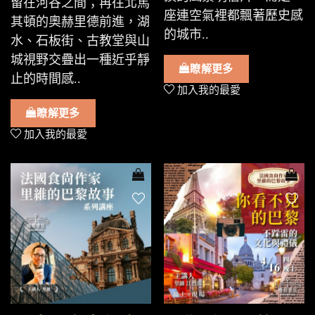
留在河谷之間；再往北馬
座連空氣裡都飄著歷史感
其頓的奧赫里德前進，湖
的城市..
水、石板街、古教堂與山
城視野交疊出一種近乎靜
瞭解更多
止的時間感..
加入我的最愛
瞭解更多
加入我的最愛