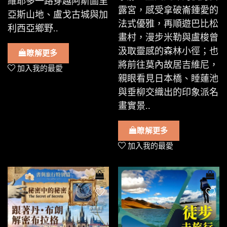
維耶多一路穿越阿斯圖里
露宮，感受拿破崙鍾愛的
亞斯山地、盧戈古城與加
法式優雅，再順遊巴比松
利西亞鄉野..
畫村，漫步米勒與盧梭曾
汲取靈感的森林小徑；也
瞭解更多
將前往莫內故居吉維尼，
加入我的最愛
親眼看見日本橋、睡蓮池
與垂柳交織出的印象派名
畫實景..
瞭解更多
加入我的最愛