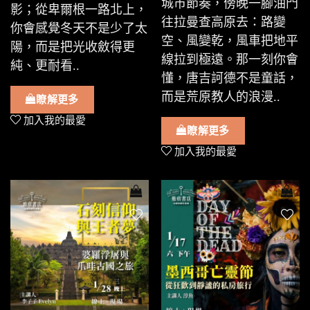
城市節奏，傍晚一腳油門
影；從卑爾根一路北上，
往拉曼查高原去：路變
你會感覺冬天不是少了太
空、風變乾，風車把地平
陽，而是把光收斂得更
線拉到極遠。那一刻你會
純、更耐看..
懂，唐吉訶德不是童話，
而是荒原教人的浪漫..
瞭解更多
加入我的最愛
瞭解更多
加入我的最愛