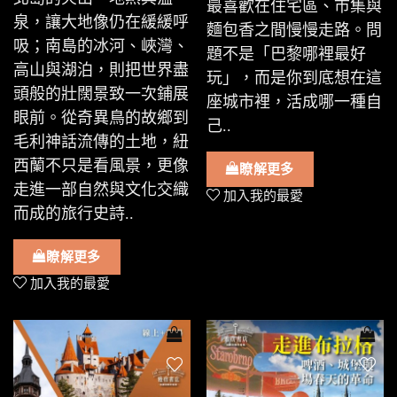
最喜歡在住宅區、市集與
泉，讓大地像仍在緩緩呼
麵包香之間慢慢走路。問
吸；南島的冰河、峽灣、
題不是「巴黎哪裡最好
高山與湖泊，則把世界盡
玩」，而是你到底想在這
頭般的壯闊景致一次鋪展
座城市裡，活成哪一種自
眼前。從奇異鳥的故鄉到
己..
毛利神話流傳的土地，紐
西蘭不只是看風景，更像
瞭解更多
走進一部自然與文化交織
加入我的最愛
而成的旅行史詩..
瞭解更多
加入我的最愛