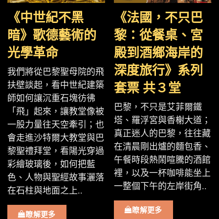
《中世紀不黑
《法國，不只巴
暗》歌德藝術的
黎：從餐桌、宮
光學革命
殿到酒鄉海岸的
深度旅行》系列
我們將從巴黎聖母院的飛
扶壁談起，看中世紀建築
套票 共３堂
師如何讓沉重石塊彷彿
巴黎，不只是艾菲爾鐵
「飛」起來，讓教堂像被
塔、羅浮宮與香榭大道；
一股力量往天空牽引；也
真正迷人的巴黎，往往藏
會走進沙特爾大教堂與巴
在清晨剛出爐的麵包香、
黎聖禮拜堂，看陽光穿過
午餐時段熱鬧喧騰的酒館
彩繪玻璃後，如何把藍
裡，以及一杯咖啡能坐上
色、人物與聖經故事灑落
一整個下午的左岸街角..
在石柱與地面之上..
瞭解更多
瞭解更多