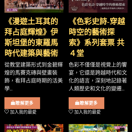
《漫遊土耳其的
《色彩史詩-穿越
拜占庭輝煌》伊
時空的藝術探
斯坦堡的東羅馬
索》系列套票 共
時代建築與藝術
４堂
從教堂建築形式到金碧輝
色彩不僅僅是視覺上的饗
煌的馬賽克磚與壁畫裝
宴，它還是跨越時代和文
飾，看拜占庭時期的活美
化的語言，深刻地記錄著
學..
人類歷史和文化的變遷..
瞭解更多
瞭解更多
加入我的最愛
加入我的最愛