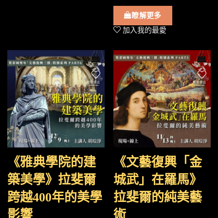
瞭解更多
加入我的最愛
《雅典學院的建
《文藝復興「金
築美學》拉斐爾
城武」在羅馬》
跨越400年的美學
拉斐爾的純美藝
影響
術