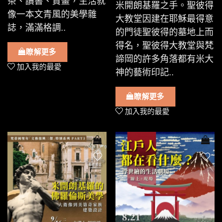
茶、讀書、賞畫，生活就
米開朗基羅之手。聖彼得
像一本文青風的美學雜
大教堂因建在耶穌最得意
誌，滿滿格調..
的門徒聖彼得的墓地上而
得名，聖彼得大教堂與梵
瞭解更多
諦岡的許多角落都有米大
加入我的最愛
神的藝術印記..
瞭解更多
加入我的最愛