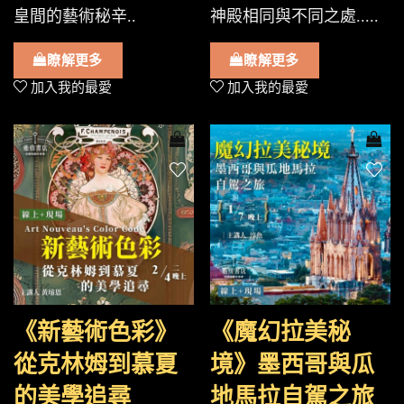
皇間的藝術秘辛..
神殿相同與不同之處.....
瞭解更多
瞭解更多
加入我的最愛
加入我的最愛
《新藝術色彩》
《魔幻拉美秘
從克林姆到慕夏
境》墨西哥與瓜
的美學追尋
地馬拉自駕之旅