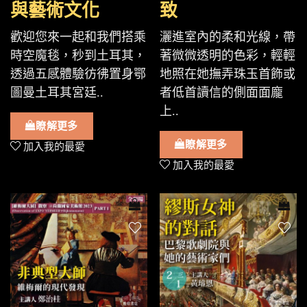
與藝術文化
致
歡迎您來一起和我們搭乘
灑進室內的柔和光線，帶
時空魔毯，秒到土耳其，
著微微透明的色彩，輕輕
透過五感體驗彷彿置身鄂
地照在她撫弄珠玉首飾或
圖曼土耳其宮廷..
者低首讀信的側面面龐
上..
瞭解更多
瞭解更多
加入我的最愛
加入我的最愛