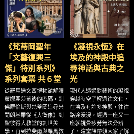
《梵蒂岡聖年
《凝視永恆》在
「文藝復興三
埃及的神殿中追
傑」特別系列》
尋神話與古典之
系列套票 共６堂
光
從羅馬達文西博物館解讀
現代人透過對藝術的凝視
蒙娜麗莎背後的密碼，到
穿越時空了解過往文化，
佛羅倫斯與梵蒂岡追尋米
在埃及有許多神殿，往往
開朗基羅從《大衛像》到
路途漫漫，經過一座又一
聖彼得大教堂的創世美
座就視覺疲勞無法分辨
學，再到拉斐爾與羅馬教
了，這堂課帶領大家了解