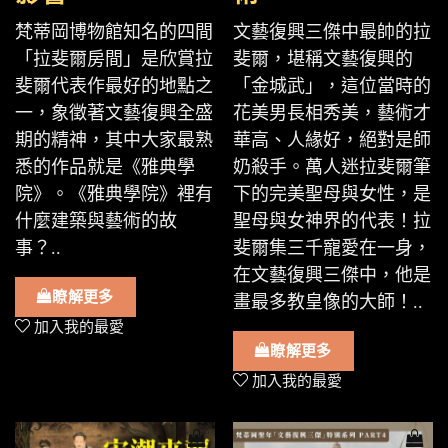
梵蒂岡博物館知名的四間
文藝復興三傑中最帥的拉
「拉斐爾房間」是欣賞拉
斐爾，堪稱文藝復興的
斐爾代表作最好的地點之
「金城武」，這位當時的
一，象徵著文藝復興全盛
花美男長相秀美，藝術才
期的精神，其中大家最熟
華高、人緣好，絕對是師
悉的作品就是《雅典學
奶殺手。萬人迷拉斐爾筆
院》。《雅典學院》裡有
下的完美聖母與女性，是
什麼建築與藝術的故
聖母與女神界的代表！拉
事？..
斐爾集三千寵愛在一身，
在文藝復興三傑中，他是
瞭解更多
畫最多教皇像的大師！..
加入我的最愛
瞭解更多
加入我的最愛