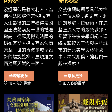
的秘密
館談起
蒙娜麗莎是義大利人，為
文藝復興時期最具代表性
何在法國羅浮宮?達文西
的三位人物 : 達文西、米
人生最後的三年獲得法國
開朗基羅、拉斐爾，在這
國王法蘭索瓦一世的禮遇
些匯流人才的繁榮城邦，
邀請，從羅馬搬到法國的
都留下許多美學印記。環
昂布瓦斯。達文西為法蘭
繞文藝復興三傑與這些城
索瓦一世的香波爾城堡設
市的建築美學與藝術故
計的螺旋雙梯，展現達文
事，精采絕倫，讓我們一
西建築天賦的一面。..
起來探索！..
瞭解更多
瞭解更多
加入我的最愛
加入我的最愛