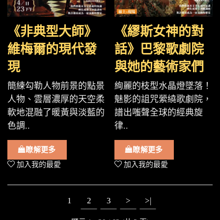
《非典型大師》
《繆斯女神的對
維梅爾的現代發
話》巴黎歌劇院
現
與她的藝術家們
簡練勾勒人物前景的點景
絢麗的枝型水晶燈墜落！
人物、雲層濃厚的天空柔
魅影的詛咒縈繞歌劇院，
軟地混融了暖黃與淡藍的
譜出嗤聲全球的經典旋
色調..
律..
瞭解更多
瞭解更多
加入我的最愛
加入我的最愛
1
2
3
>
>|