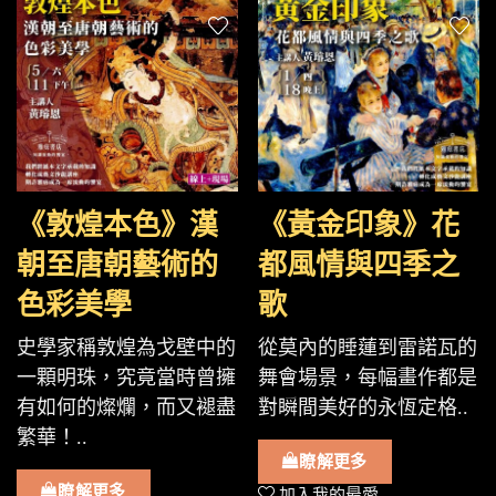
《敦煌本色》漢
《黃金印象》花
朝至唐朝藝術的
都風情與四季之
色彩美學
歌
史學家稱敦煌為戈壁中的
從莫內的睡蓮到雷諾瓦的
一顆明珠，究竟當時曾擁
舞會場景，每幅畫作都是
有如何的燦爛，而又褪盡
對瞬間美好的永恆定格..
繁華！..
瞭解更多
瞭解更多
加入我的最愛