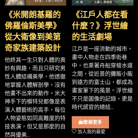
《米開朗基羅的
《江戶人都在看
佛羅倫斯美學》
什麼？》浮世繪
從大衛像到美第
的生活劇場
奇家族建築設計
江戶是一座流動的城市，
畫中人物走在四季街巷
他終其一生只對人體的奧
中，也乘著舟船穿梭水道
妙有興趣，而且只研究男
之間，從近景的攤販小販
性人體結構美學，他透徹
到遠方的富士山，都成為
地掌握人體解剖學，沒有
畫家筆下的風景。浮世繪
他畫不出來的動作。米大
不只是圖像的記錄，更是
神手下的模特兒都像是表
時代感官的總結..
演人體藝術的高手，每位
人物姿態如同高難度的特
瞭解更多
技表演，但又是那麼的自
加入我的最愛
然與優美..