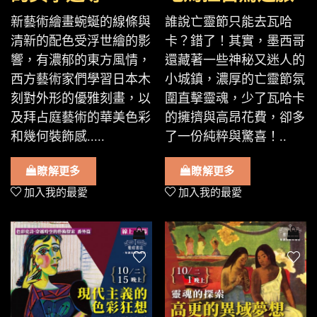
新藝術繪畫蜿蜒的線條與
誰說亡靈節只能去瓦哈
清新的配色受浮世繪的影
卡？錯了！其實，墨西哥
響，有濃郁的東方風情，
還藏著一些神秘又迷人的
西方藝術家們學習日本木
小城鎮，濃厚的亡靈節氛
刻對外形的優雅刻畫，以
圍直擊靈魂，少了瓦哈卡
及拜占庭藝術的華美色彩
的擁擠與高昂花費，卻多
和幾何裝飾感.....
了一份純粹與驚喜！..
瞭解更多
瞭解更多
加入我的最愛
加入我的最愛