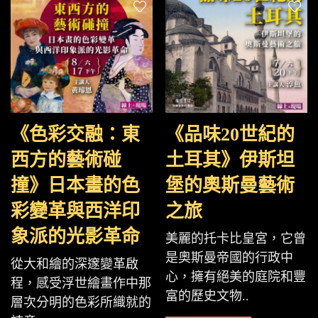
《色彩交融：東
《品味20世紀的
西方的藝術碰
土耳其》伊斯坦
撞》日本畫的色
堡的奧斯曼藝術
彩變革與西洋印
之旅
象派的光影革命
美麗的托卡比皇宮，它曾
是奧斯曼帝國的行政中
從大和繪的深邃變革啟
心，擁有絕美的庭院和豐
程，感受浮世繪畫作中那
富的歷史文物..
層次分明的色彩所織就的