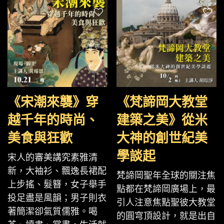
《宋潮來襲》穿
《梵諦岡大教堂
越千年的時尚、
建築之美》從米
美食與狂歡
大神的創世紀美
學談起
宋人的審美講究素雅清
新，大袖衫、飄逸長裙配
梵諦岡聖年全球的關注焦
上步搖、髮簪，女子舉手
點都在梵諦岡廣場上，最
投足盡是風韻；男子則衣
引人注意焦點聖彼大教堂
著簡潔卻氣質儒雅。喝
的圓穹頂設計，就是出自