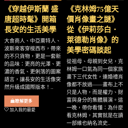
《穿越伊斯蘭 盛
《克林姆75億天
唐超時髦》開箱
價肖像畫之謎》
長安的生活美學
從《伊莉莎白．
萊德勒肖像》的
大食商人、中亞粟特人、
波斯來客穿梭西市，帶來
美學密碼談起
的不只貨物，更是一套新
從祖母、母親到女兒，克
的品味：更亮的光澤、更
林姆一口氣為同一個家族
濃的香氣、更俐落的圖案
畫下三代女性，連婚禮肖
語言，讓長安的生活像突
像都不放過——畫布上不
然升級成國際版本！..
只是人物，而是權力、財
富與身分的集體展演。這
瞭解更多
一晚，帶你看懂：為什麼
加入我的最愛
看克林姆，其實就是在讀
一部維也納名流史..