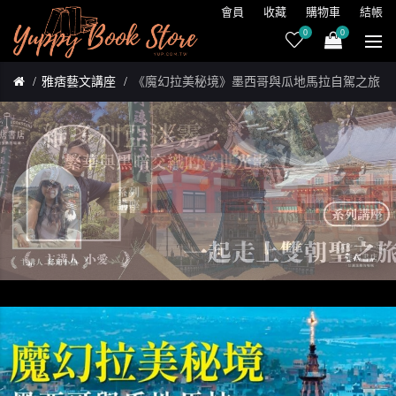
會員
收藏
購物車
結帳
0
0
雅痞藝文講座
《魔幻拉美秘境》墨西哥與瓜地馬拉自駕之旅