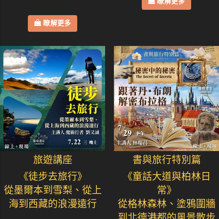
瞭解更多
瞭解更多
旅遊講座
書與旅行特別篇
《徒步去旅行》
《童話大道與柏林日
從墨爾本到雪梨、從上
常》
海到西藏的浪漫遠行
從格林森林、塗鴉圍牆
到北德港都的風景散步