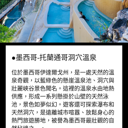
●墨西哥-托蘭通哥洞穴溫泉
位於墨西哥伊達爾戈州，是一處天然的溫
泉奇觀，以藍綠色的懸崖溫泉池、洞穴與
壯麗峽谷景色聞名。這裡的溫泉水由地熱
供應，形成一系列懸掛於山壁的天然泳
池，景色如夢似幻。遊客還可探索瀑布和
天然洞穴，是遠離城市喧囂、放鬆身心的
熱門旅遊勝地，被譽為墨西哥最壯觀的自