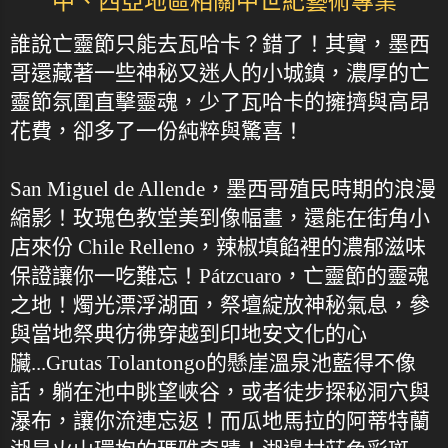
中、西亞地區相關中世紀藝術專業
誰說亡靈節只能去瓦哈卡？錯了！其實，墨西
哥還藏著一些神秘又迷人的小城鎮，濃厚的亡
靈節氛圍直擊靈魂，少了瓦哈卡的擁擠與高昂
花費，卻多了一份純粹與驚喜！
San Miguel de Allende，墨西哥殖民時期的浪漫
縮影！玫瑰色教堂美到像幅畫，還能在街角小
店來份 Chile Relleno，辣椒填餡裡的濃郁滋味
保證讓你一吃難忘！Pátzcuaro，亡靈節的靈魂
之地！燭光漂浮湖面，祭壇綻放神秘氣息，參
與當地祭典彷彿穿越到印地安文化的心
臟...Grutas Tolantongo的懸崖溫泉池藍得不像
話，躺在池中眺望峽谷，或者徒步探秘洞穴與
瀑布，讓你流連忘返！而瓜地馬拉的阿蒂特蘭