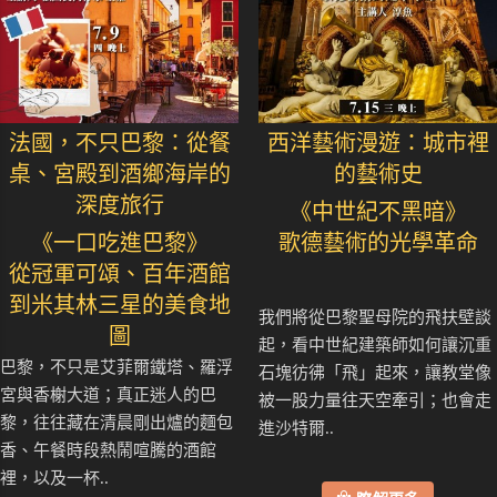
法國，不只巴黎：從餐
西洋藝術漫遊：城市裡
桌、宮殿到酒鄉海岸的
的藝術史
深度旅行
《中世紀不黑暗》
《一口吃進巴黎》
歌德藝術的光學革命
從冠軍可頌、百年酒館
到米其林三星的美食地
我們將從巴黎聖母院的飛扶壁談
圖
起，看中世紀建築師如何讓沉重
巴黎，不只是艾菲爾鐵塔、羅浮
石塊彷彿「飛」起來，讓教堂像
宮與香榭大道；真正迷人的巴
被一股力量往天空牽引；也會走
黎，往往藏在清晨剛出爐的麵包
進沙特爾..
香、午餐時段熱鬧喧騰的酒館
裡，以及一杯..