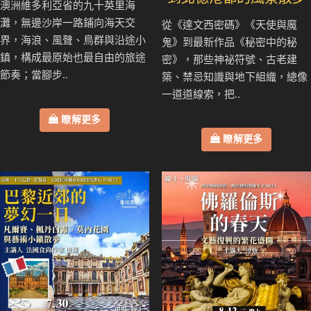
澳洲維多利亞省的九十英里海
灘，無邊沙岸一路鋪向海天交
從《達文西密碼》《天使與魔
界，海浪、風聲、鳥群與沿途小
鬼》到最新作品《秘密中的秘
鎮，構成最原始也最自由的旅途
密》，那些神祕符號、古老建
節奏；當腳步..
築、禁忌知識與地下組織，總像
一道道線索，把..
瞭解更多
瞭解更多