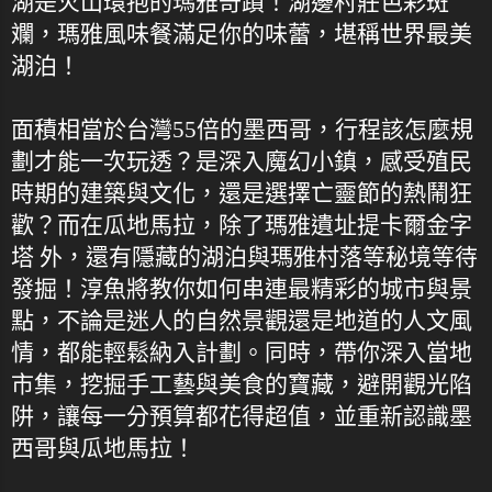
湖是火山環抱的瑪雅奇蹟！湖邊村莊色彩斑
斕，瑪雅風味餐滿足你的味蕾，堪稱世界最美
湖泊！
面積相當於台灣55倍的墨西哥，行程該怎麼規
劃才能一次玩透？是深入魔幻小鎮，感受殖民
時期的建築與文化，還是選擇亡靈節的熱鬧狂
歡？而在瓜地馬拉，除了瑪雅遺址提卡爾金字
塔 外，還有隱藏的湖泊與瑪雅村落等秘境等待
發掘！淳魚將教你如何串連最精彩的城市與景
點，不論是迷人的自然景觀還是地道的人文風
情，都能輕鬆納入計劃。同時，帶你深入當地
市集，挖掘手工藝與美食的寶藏，避開觀光陷
阱，讓每一分預算都花得超值，並重新認識墨
西哥與瓜地馬拉！