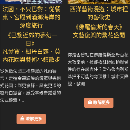
法國，不只巴黎：從餐
西洋藝術漫遊：城市裡
桌、宮殿到酒鄉海岸的
的藝術史
深度旅行
《佛羅倫斯的春天》
《巴黎近郊的夢幻一
文藝復興的繁花盛開
日》
凡爾賽、楓丹白露、莫
你是否曾站在佛羅倫斯聖母百花
內花園與藝術小鎮散步
大教堂前，被那枚紅磚圓頂壓倒
性的存在感震住？當布魯內列斯
從象徵法國王權巔峰的凡爾賽
基把不可能的穹頂推上城市天際
宮，走進金碧輝煌的鏡廳與幾何
線，歐洲..
式花園；到更寧靜、歷史更深的
楓丹白露宮，感受拿破崙鍾愛的
法式優雅，..
瞭解更多
瞭解更多