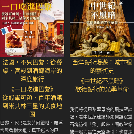
法國，不只巴黎：從餐
西洋藝術漫遊：城市裡
桌、宮殿到酒鄉海岸的
的藝術史
深度旅行
《中世紀不黑暗》
《一口吃進巴黎》
歌德藝術的光學革命
從冠軍可頌、百年酒館
到米其林三星的美食地
我們將從巴黎聖母院的飛扶壁談
圖
起，看中世紀建築師如何讓沉重
巴黎，不只是艾菲爾鐵塔、羅浮
石塊彷彿「飛」起來，讓教堂像
宮與香榭大道；真正迷人的巴
被一股力量往天空牽引；也會走