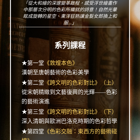
「從大和繪的深邃變革啟程，感受浮世繪畫作
中那層次分明的色彩所織就的詩意！自然光暈
眩成旋轉的星空、東洋狂熱讓金髮女郎換上和
服...」
系列課程
★第一堂
《敦煌本色》
漢朝至唐朝藝術的色彩美學
★第二堂
《跨文明的色彩對比》（上）
從宋朝精緻到文藝復興的光輝——色彩
的藝術演進
★第三堂
《跨文明的色彩對比》（下）
深入清朝與歐洲巴洛克時期的色彩哲學
★第四堂
《色彩交融：東西方的藝術碰