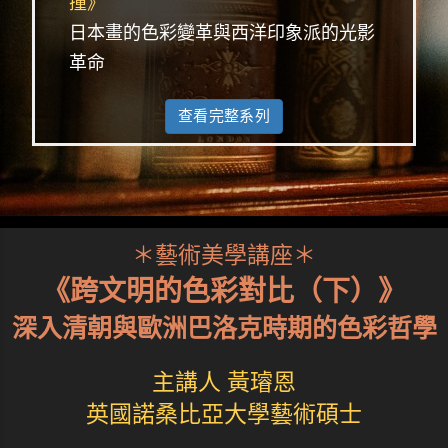
撞》
日本畫的色彩變革與西洋印象派的光影
革命
查看完整系列
＊藝術美學講座＊
《跨文明的色彩對比（下）》
深入清朝與歐洲巴洛克時期的色彩哲學
主講人 黃璿恩
英國諾桑比亞大學藝術碩士