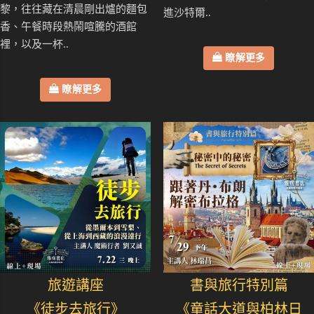
黎，往往藏在清晨剛出爐的麵包
進沙特爾..
香、午餐時段熱鬧喧騰的酒館
裡，以及一杯..
瞭解更多
瞭解更多
旅遊講座
書與旅行特別篇
《徒步去旅行》
《童話大道與柏林日