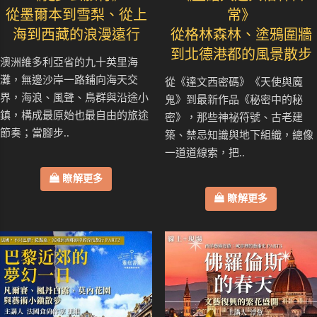
從墨爾本到雪梨、從上
常》
海到西藏的浪漫遠行
從格林森林、塗鴉圍牆
到北德港都的風景散步
澳洲維多利亞省的九十英里海
灘，無邊沙岸一路鋪向海天交
從《達文西密碼》《天使與魔
界，海浪、風聲、鳥群與沿途小
鬼》到最新作品《秘密中的秘
鎮，構成最原始也最自由的旅途
密》，那些神祕符號、古老建
節奏；當腳步..
築、禁忌知識與地下組織，總像
一道道線索，把..
瞭解更多
瞭解更多