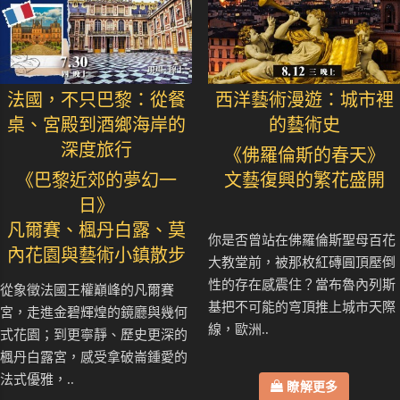
法國，不只巴黎：從餐
西洋藝術漫遊：城市裡
桌、宮殿到酒鄉海岸的
的藝術史
深度旅行
《佛羅倫斯的春天》
《巴黎近郊的夢幻一
文藝復興的繁花盛開
日》
凡爾賽、楓丹白露、莫
你是否曾站在佛羅倫斯聖母百花
內花園與藝術小鎮散步
大教堂前，被那枚紅磚圓頂壓倒
性的存在感震住？當布魯內列斯
從象徵法國王權巔峰的凡爾賽
基把不可能的穹頂推上城市天際
宮，走進金碧輝煌的鏡廳與幾何
線，歐洲..
式花園；到更寧靜、歷史更深的
楓丹白露宮，感受拿破崙鍾愛的
法式優雅，..
瞭解更多