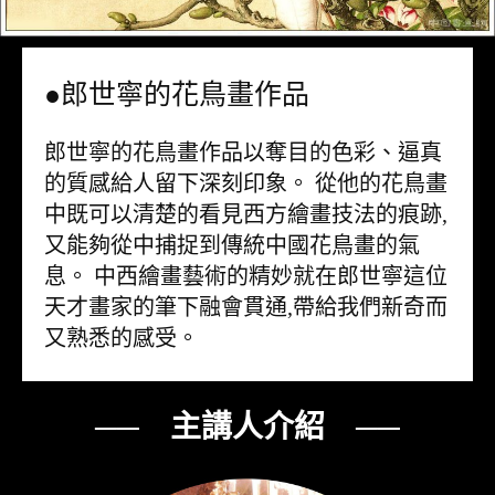
●郎世寧的花鳥畫作品
郎世寧的花鳥畫作品以奪目的色彩、逼真
的質感給人留下深刻印象。 從他的花鳥畫
中既可以清楚的看見西方繪畫技法的痕跡,
又能夠從中捕捉到傳統中國花鳥畫的氣
息。 中西繪畫藝術的精妙就在郎世寧這位
天才畫家的筆下融會貫通,帶給我們新奇而
又熟悉的感受。
── 主講人介紹 ──