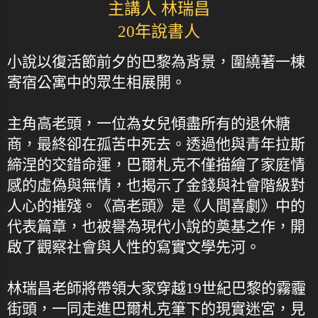
主講人 林瑞昌
20年說書人
小說以復活節前夕的巴黎為背景，圍繞著一棟
寄宿公寓中的眾生相展開。
主角高老頭，一位為女兒傾盡所有的退休糖
商，最終卻在孤苦中死去。透過他與青年拉斯
締涅的交錯命運，巴爾札克不僅描繪了家庭情
感的虛偽與無情，也揭示了金錢與社會階級對
人心的摧殘。《高老頭》是《人間喜劇》中的
代表篇章，也被譽為現代小說的奠基之作，開
啟了觀察社會與人性的寫實文學先河。
林瑞昌老師將帶領大家穿越19世紀巴黎的霧霾
街頭，一同走進巴爾札克筆下的現實迷宮，見