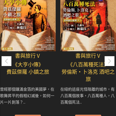
書與旅行Ⅴ
書與旅行Ⅴ
《大亨小傳》
《八百萬種死法》
費茲傑羅 小鎮之旅
勞倫斯‧卜洛克 酒吧之
旅
曾經那個鑲滿金箔的美國夢，在
在紐約這座光怪陸離的城市，有
歌舞昇平的假相幻滅後，如何一
八百萬個故事，八百萬種人，八
片一片剝落？..
百萬個死法..