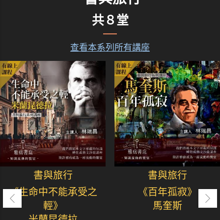
共８堂
查看本系列所有講座
書與旅行
書與旅行
《生命中不能承受之
《百年孤寂》
輕》
馬奎斯
米蘭昆德拉