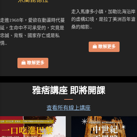
走入馬康多小鎮，加勒比海沿岸
的虛構幻境，是拉丁美洲百年滄
走進1968年，愛欲在動盪時代蔓
桑的縮影..
延，生命中不可承受的，究竟是
忠誠、背叛、國家存亡或是私
情..
瞭解更多
瞭解更多
雅痞講座 即將開課
查看所有線上講座