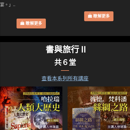
宴。」..
瞭解更多
瞭解更多
書與旅行Ⅱ
共６堂
查看本系列所有講座