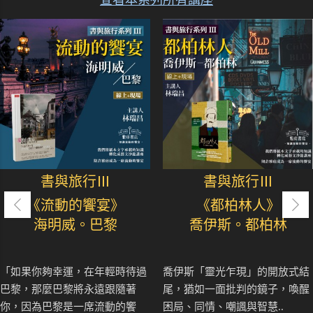
查看本系列所有講座
書與旅行Ⅲ
書與旅行Ⅲ
《流動的饗宴》
《都柏林人》
海明威。巴黎
喬伊斯。都柏林
「如果你夠幸運，在年輕時待過
喬伊斯「靈光乍現」的開放式結
巴黎，那麼巴黎將永遠跟隨著
尾，猶如一面批判的鏡子，喚醒
你，因為巴黎是一席流動的饗
困局、同情、嘲諷與智慧..