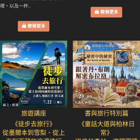
裡，以及一杯..
瞭解更多
瞭解更多
旅遊講座
書與旅行特別篇
《徒步去旅行》
《童話大道與柏林日
從墨爾本到雪梨、從上
常》