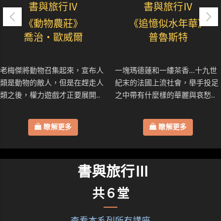
書與旅行Ⅳ
書與旅行Ⅳ
《動物農莊》
《追憶似水年華》
喬治・歐威爾
普魯斯特
老梅傑將動物召集起來，宣布人
一塊瑪德蓮和一縷茶香...十九世
類是動物的敵人，但是在趕走人
紀末的法國上流社會，舉手投足
類之後，權力遊戲才正要展開..
之中帶有什麼樣的華麗與哀愁..
瞭解更多
瞭解更多
書與旅行Ⅲ
共６堂