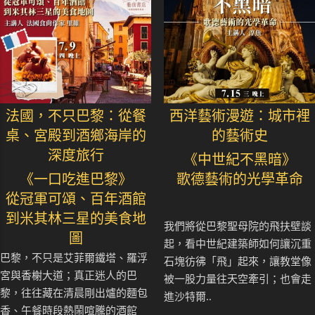
法國，不只巴黎：從餐
西洋藝術漫遊：城市裡
桌、宮殿到酒鄉海岸的
的藝術史
深度旅行
《中世紀不黑暗》
《一口吃進巴黎》
歌德藝術的光學革命
從冠軍可頌、百年酒館
到米其林三星的美食地
我們將從巴黎聖母院的飛扶壁談
圖
起，看中世紀建築師如何讓沉重
巴黎，不只是艾菲爾鐵塔、羅浮
石塊彷彿「飛」起來，讓教堂像
宮與香榭大道；真正迷人的巴
被一股力量往天空牽引；也會走
黎，往往藏在清晨剛出爐的麵包
進沙特爾..
香、午餐時段熱鬧喧騰的酒館