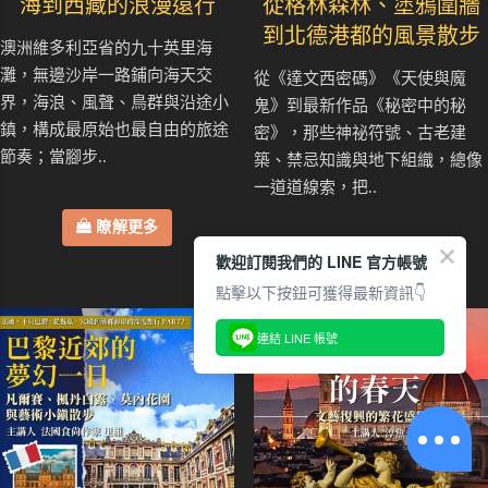
海到西藏的浪漫遠行
從格林森林、塗鴉圍牆
到北德港都的風景散步
澳洲維多利亞省的九十英里海
灘，無邊沙岸一路鋪向海天交
從《達文西密碼》《天使與魔
界，海浪、風聲、鳥群與沿途小
鬼》到最新作品《秘密中的秘
鎮，構成最原始也最自由的旅途
密》，那些神祕符號、古老建
節奏；當腳步..
築、禁忌知識與地下組織，總像
一道道線索，把..
瞭解更多
瞭解更多
歡迎訂閱我們的 LINE 官方帳號
點擊以下按鈕可獲得最新資訊👇
連結 LINE 帳號