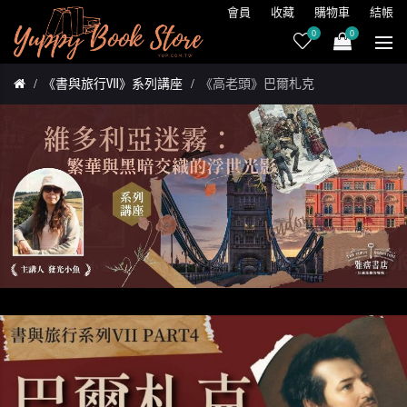
會員
收藏
購物車
結帳
0
0
《書與旅行Ⅶ》系列講座
《高老頭》巴爾札克