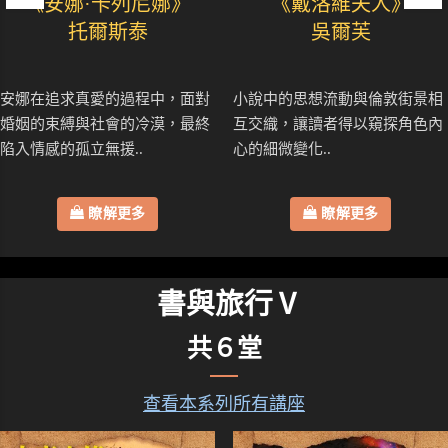
《安娜·卡列尼娜》
《戴洛維夫人》
托爾斯泰
吳爾芙
安娜在追求真愛的過程中，面對
小說中的思想流動與倫敦街景相
婚姻的束縛與社會的冷漠，最終
互交織，讓讀者得以窺探角色內
陷入情感的孤立無援..
心的細微變化..
瞭解更多
瞭解更多
書與旅行Ⅴ
共６堂
查看本系列所有講座