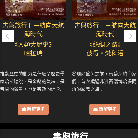
書與旅行Ⅱ－航向大航
書與旅行Ⅱ－航向大航
海時代
海時代
《人類大歷史》
《絲綢之路》
哈拉瑞
彼得・梵科潘
推動歷史的動力是什麼？歷史學
發現好望角之前，葡萄牙航海家
家哈拉瑞說，是金錢的氣味，是
們，首次繞過非洲西端博哈多爾
帝國的願景，也是宗教的信念..
角的魔鬼之海..
瞭解更多
瞭解更多
書與旅行