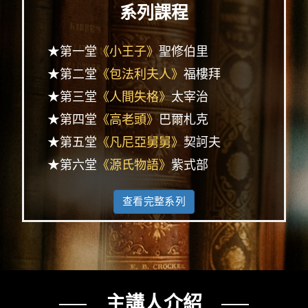
系列課程
★第一堂
《小王子》
聖修伯里
★第二堂
《包法利夫人》
福樓拜
★第三堂
《人間失格》
太宰治
★第四堂
《高老頭》
巴爾札克
★第五堂
《凡尼亞舅舅》
契訶夫
★第六堂
《源氏物語》
紫式部
查看完整系列
── 主講人介紹 ──