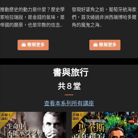
推動歷史的動力是什麼？歷史學
發現好望角之前，葡萄牙航海家
家哈拉瑞說，是金錢的氣味，是
們，首次繞過非洲西端博哈多爾
帝國的願景，也是宗教的信念..
角的魔鬼之海..
瞭解更多
瞭解更多
書與旅行
共８堂
查看本系列所有講座