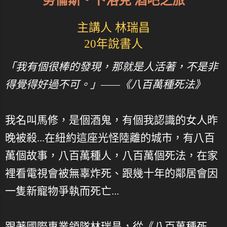
勞倫斯‧卜洛克 酒吧之旅
主講人 林瑞昌
20年說書人
「我有個很棒的發現，那就是人活著，不是非
得覺得好過不可。」——《八百萬種死法》
我名叫馬修，是個酒鬼，有個我認識的女人昨
晚被殺...在紐約這座光怪陸離的城市，有八百
萬個故事，八百萬種人，八百萬個死法，在家
裡看電視會被無辜炸死、跟幾十年的鄰居會因
一隻新寵物爭執而死亡...
跟著國際專業領隊林瑞昌，從《八百萬種死