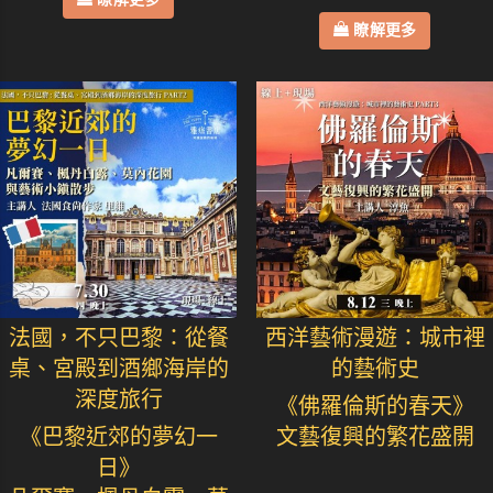
瞭解更多
法國，不只巴黎：從餐
西洋藝術漫遊：城市裡
桌、宮殿到酒鄉海岸的
的藝術史
深度旅行
《佛羅倫斯的春天》
《巴黎近郊的夢幻一
文藝復興的繁花盛開
日》