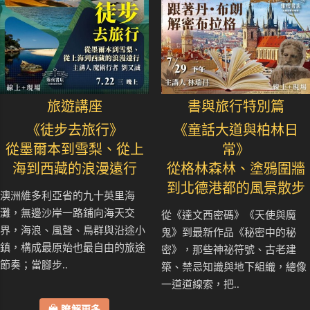
旅遊講座
書與旅行特別篇
《徒步去旅行》
《童話大道與柏林日
從墨爾本到雪梨、從上
常》
海到西藏的浪漫遠行
從格林森林、塗鴉圍牆
到北德港都的風景散步
澳洲維多利亞省的九十英里海
灘，無邊沙岸一路鋪向海天交
從《達文西密碼》《天使與魔
界，海浪、風聲、鳥群與沿途小
鬼》到最新作品《秘密中的秘
鎮，構成最原始也最自由的旅途
密》，那些神祕符號、古老建
節奏；當腳步..
築、禁忌知識與地下組織，總像
一道道線索，把..
瞭解更多