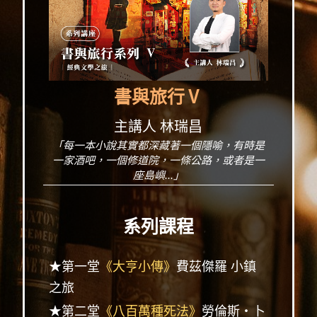
書與旅行Ⅴ
主講人 林瑞昌
「每一本小說其實都深藏著一個隱喻，有時是
一家酒吧，一個修道院，一條公路，或者是一
座島嶼...」
系列課程
★第一堂
《大亨小傳》
費茲傑羅 小鎮
之旅
★第二堂
《八百萬種死法》
勞倫斯‧卜