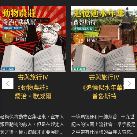
書與旅行Ⅳ
書與旅行Ⅳ
《動物農莊》
《追憶似水年華》
喬治・歐威爾
普魯斯特
老梅傑將動物召集起來，宣布人
一塊瑪德蓮和一縷茶香...十九世
類是動物的敵人，但是在趕走人
紀末的法國上流社會，舉手投足
類之後，權力遊戲才正要展開..
之中帶有什麼樣的華麗與哀愁..