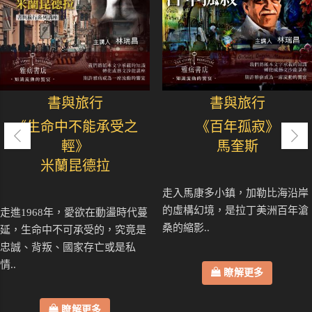
書與旅行
書與旅行
《生命中不能承受之
《百年孤寂》
輕》
馬奎斯
米蘭昆德拉
走入馬康多小鎮，加勒比海沿岸
的虛構幻境，是拉丁美洲百年滄
走進1968年，愛欲在動盪時代蔓
桑的縮影..
延，生命中不可承受的，究竟是
忠誠、背叛、國家存亡或是私
情..
瞭解更多
瞭解更多