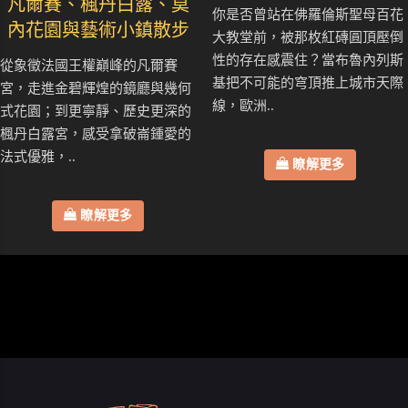
凡爾賽、楓丹白露、莫
你是否曾站在佛羅倫斯聖母百花
內花園與藝術小鎮散步
大教堂前，被那枚紅磚圓頂壓倒
性的存在感震住？當布魯內列斯
從象徵法國王權巔峰的凡爾賽
基把不可能的穹頂推上城市天際
宮，走進金碧輝煌的鏡廳與幾何
線，歐洲..
式花園；到更寧靜、歷史更深的
楓丹白露宮，感受拿破崙鍾愛的
法式優雅，..
瞭解更多
瞭解更多