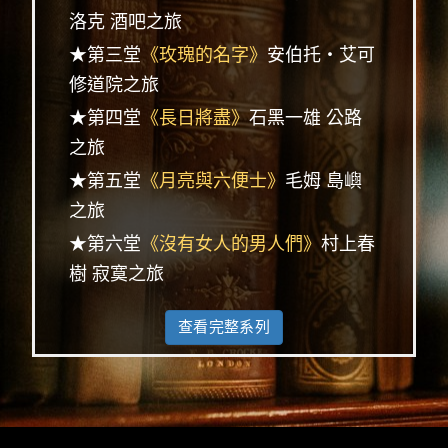
洛克 酒吧之旅
★第三堂
《玫瑰的名字》
安伯托‧艾可
修道院之旅
★第四堂
《長日將盡》
石黑一雄 公路
之旅
★第五堂
《月亮與六便士》
毛姆 島嶼
之旅
★第六堂
《沒有女人的男人們》
村上春
樹 寂寞之旅
查看完整系列