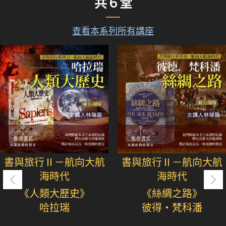
共６堂
查看本系列所有講座
書與旅行Ⅱ－航向大航
書與旅行Ⅱ－航向大航
海時代
海時代
《人類大歷史》
《絲綢之路》
哈拉瑞
彼得・梵科潘