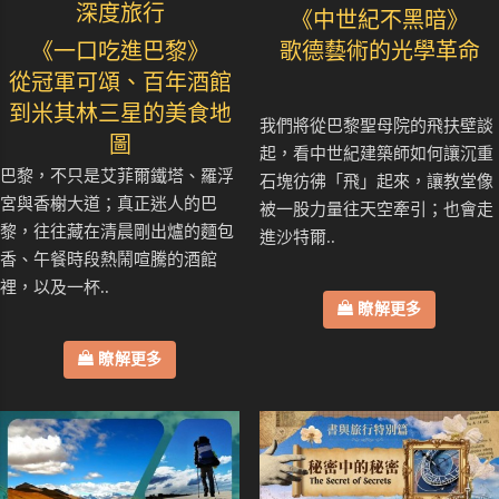
深度旅行
《中世紀不黑暗》
《一口吃進巴黎》
歌德藝術的光學革命
從冠軍可頌、百年酒館
到米其林三星的美食地
我們將從巴黎聖母院的飛扶壁談
圖
起，看中世紀建築師如何讓沉重
巴黎，不只是艾菲爾鐵塔、羅浮
石塊彷彿「飛」起來，讓教堂像
宮與香榭大道；真正迷人的巴
被一股力量往天空牽引；也會走
黎，往往藏在清晨剛出爐的麵包
進沙特爾..
香、午餐時段熱鬧喧騰的酒館
裡，以及一杯..
瞭解更多
瞭解更多