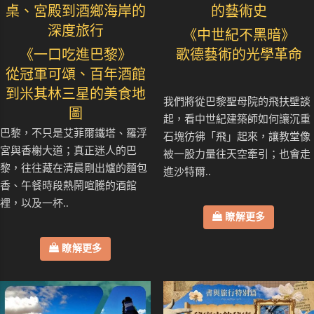
桌、宮殿到酒鄉海岸的
的藝術史
深度旅行
《中世紀不黑暗》
《一口吃進巴黎》
歌德藝術的光學革命
從冠軍可頌、百年酒館
到米其林三星的美食地
我們將從巴黎聖母院的飛扶壁談
圖
起，看中世紀建築師如何讓沉重
巴黎，不只是艾菲爾鐵塔、羅浮
石塊彷彿「飛」起來，讓教堂像
宮與香榭大道；真正迷人的巴
被一股力量往天空牽引；也會走
黎，往往藏在清晨剛出爐的麵包
進沙特爾..
香、午餐時段熱鬧喧騰的酒館
裡，以及一杯..
瞭解更多
瞭解更多