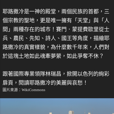
耶路撒冷是一神的殿堂，兩個民族的首都，三
個宗教的聖地，更是唯一擁有「天堂」與「人
間」兩種存在的城市！賽門．蒙提費歐里從士
兵、農民、先知、詩人、國王等角度，描繪耶
路撒冷的真實樣貌，為什麼數千年來，人們對
於這塊土地如此魂牽夢縈，如此爭奪不休？
跟著國際專業領隊林瑞昌，掀開以色列的絢彩
扉頁，閱讀耶路撒冷的美麗與哀愁！
圖片來源：
WikiCommons