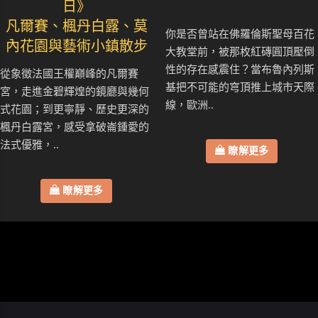
日》
凡爾賽、楓丹白露、莫
你是否曾站在佛羅倫斯聖母百花
內花園與藝術小鎮散步
大教堂前，被那枚紅磚圓頂壓倒
性的存在感震住？當布魯內列斯
從象徵法國王權巔峰的凡爾賽
基把不可能的穹頂推上城市天際
宮，走進金碧輝煌的鏡廳與幾何
線，歐洲..
式花園；到更寧靜、歷史更深的
楓丹白露宮，感受拿破崙鍾愛的
法式優雅，..
瞭解更多
瞭解更多