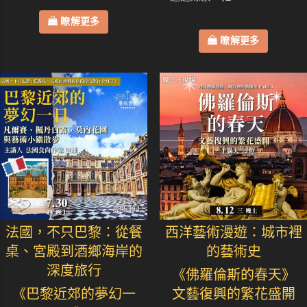
瞭解更多
瞭解更多
法國，不只巴黎：從餐
西洋藝術漫遊：城市裡
桌、宮殿到酒鄉海岸的
的藝術史
深度旅行
《佛羅倫斯的春天》
《巴黎近郊的夢幻一
文藝復興的繁花盛開