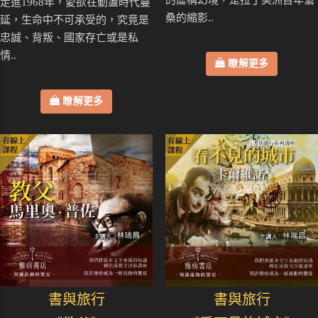
的虛構幻境，是拉丁美洲百年滄
走進1968年，愛欲在動盪時代蔓
桑的縮影..
延，生命中不可承受的，究竟是
忠誠、背叛、國家存亡或是私
情..
瞭解更多
瞭解更多
書與旅行
書與旅行