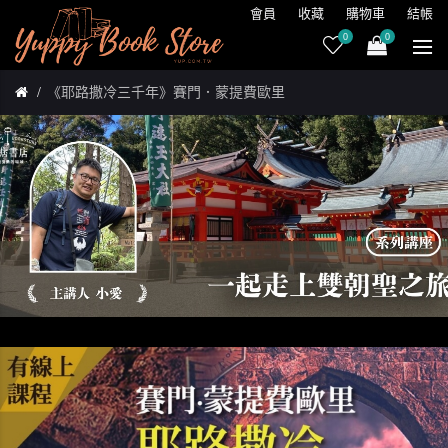
會員
收藏
購物車
結帳
0
0
《耶路撒冷三千年》賽門．蒙提費歐里