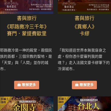
書與旅行
書與旅行
《耶路撒冷三千年》
《異鄉人》
賽門．蒙提費歐里
卡繆
耶路撒冷是一神的殿堂，兩個民
「我知道這世界本無我容身之
族的首都，三個宗教的聖地，是
處，但你憑什麼審判我的靈
「天堂」與「人間」並存的城
魂？」走入法國文豪卡繆筆下的
市..
冷漠城市..
瞭解更多
瞭解更多