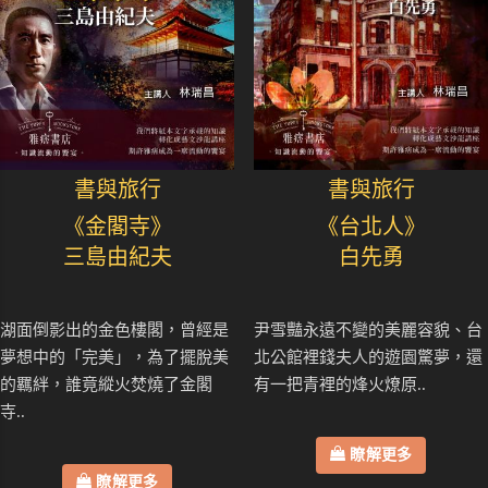
書與旅行
書與旅行
《金閣寺》
《台北人》
三島由紀夫
白先勇
湖面倒影出的金色樓閣，曾經是
尹雪豔永遠不變的美麗容貌、台
夢想中的「完美」，為了擺脫美
北公館裡錢夫人的遊園驚夢，還
的羈絆，誰竟縱火焚燒了金閣
有一把青裡的烽火燎原..
寺..
瞭解更多
瞭解更多