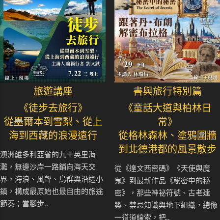
旅遊講座
書與旅行特別篇
《徒步去旅行》
《童話大道與柏林日
從墨爾本到雪梨、從上
常》
海到西藏的浪漫遠行
從格林森林、塗鴉圍牆
到北德港都的風景散步
澳洲維多利亞省的九十英里海
灘，無邊沙岸一路鋪向海天交
從《達文西密碼》《天使與魔
界，海浪、風聲、鳥群與沿途小
鬼》到最新作品《秘密中的秘
鎮，構成最原始也最自由的旅途
密》，那些神祕符號、古老建
節奏；當腳步..
築、禁忌知識與地下組織，總像
一道道線索，把..