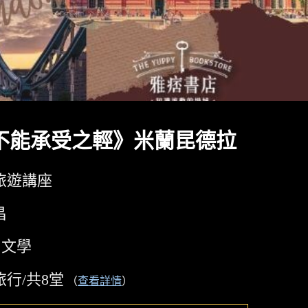
不能承受之輕》米蘭昆德拉
旅遊講座
昌
文學
行/共8堂
（
查看詳情
）