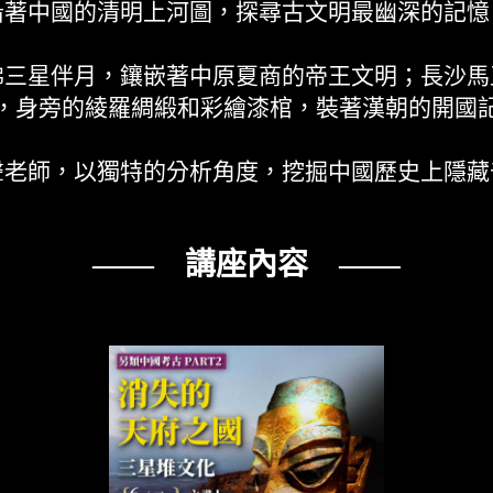
沿著中國的清明上河圖，探尋古文明最幽深的記憶
彿三星伴月，鑲嵌著中原夏商的帝王文明；長沙馬
，身旁的綾羅綢緞和彩繪漆棺，裝著漢朝的開國
聲老師，以獨特的分析角度，挖掘中國歷史上隱藏
—— 講座內容 ——