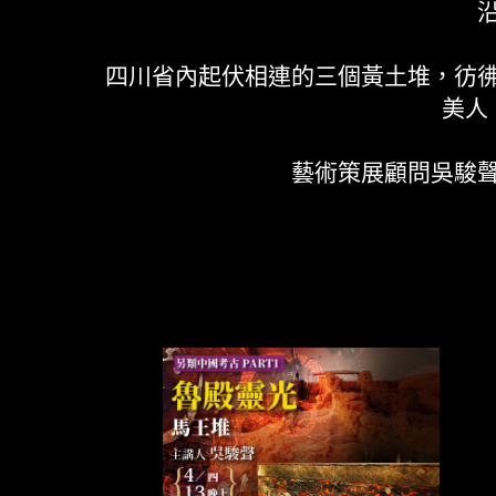
四川省內起伏相連的三個黃土堆，彷
美人
藝術策展顧問吳駿