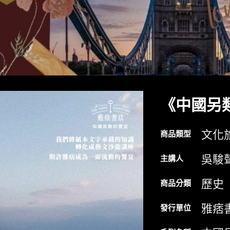
《中國另
文化
商品類型
吳駿
主講人
歷史
商品分類
雅痞
發行單位