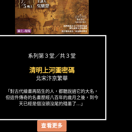
系列第３堂／共３堂
清明上河圖密碼
北宋汴京繁華
「對古代繪畫再陌生的人，都聽說過它的大名，
但這件傳奇的名畫歷經八百年的歲月之後，到今
天已經是個沒頭沒尾的殘墨了…」
查看更多