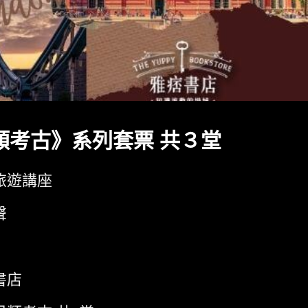
類考古》系列套票 共３堂
旅遊講座
聲
書店