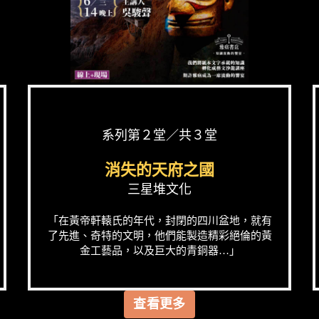
系列第２堂／共３堂
消失的天府之國
三星堆文化
「在黃帝軒轅氏的年代，封閉的四川盆地，就有
了先進、奇特的文明，他們能製造精彩絕倫的黃
金工藝品，以及巨大的青銅器…」
查看更多