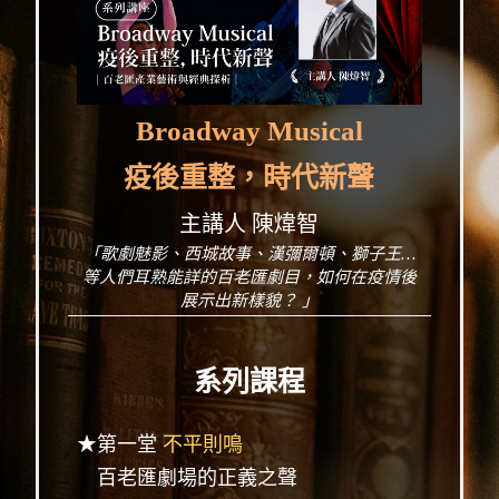
Broadway Musical
疫後重整，時代新聲
主講人 陳煒智
「歌劇魅影、西城故事、漢彌爾頓、獅子王…
等人們耳熟能詳的百老匯劇目，如何在疫情後
展示出新樣貌？ 」
系列課程
★第一堂
不平則鳴
百老匯劇場的正義之聲