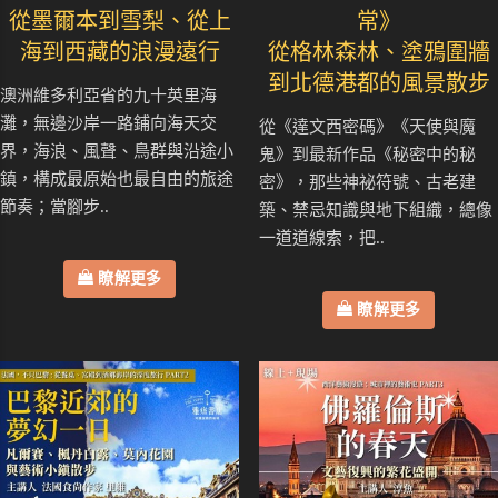
從墨爾本到雪梨、從上
常》
海到西藏的浪漫遠行
從格林森林、塗鴉圍牆
到北德港都的風景散步
澳洲維多利亞省的九十英里海
灘，無邊沙岸一路鋪向海天交
從《達文西密碼》《天使與魔
界，海浪、風聲、鳥群與沿途小
鬼》到最新作品《秘密中的秘
鎮，構成最原始也最自由的旅途
密》，那些神祕符號、古老建
節奏；當腳步..
築、禁忌知識與地下組織，總像
一道道線索，把..
瞭解更多
瞭解更多