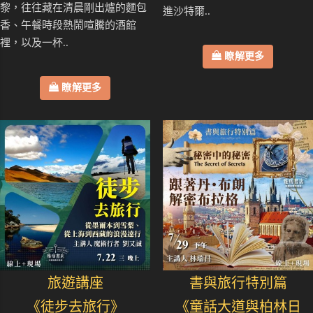
黎，往往藏在清晨剛出爐的麵包
進沙特爾..
香、午餐時段熱鬧喧騰的酒館
裡，以及一杯..
瞭解更多
瞭解更多
旅遊講座
書與旅行特別篇
《徒步去旅行》
《童話大道與柏林日