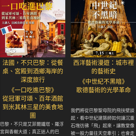
法國，不只巴黎：從餐
西洋藝術漫遊：城市裡
桌、宮殿到酒鄉海岸的
的藝術史
深度旅行
《中世紀不黑暗》
《一口吃進巴黎》
歌德藝術的光學革命
從冠軍可頌、百年酒館
到米其林三星的美食地
我們將從巴黎聖母院的飛扶壁談
圖
起，看中世紀建築師如何讓沉重
巴黎，不只是艾菲爾鐵塔、羅浮
石塊彷彿「飛」起來，讓教堂像
宮與香榭大道；真正迷人的巴
被一股力量往天空牽引；也會走