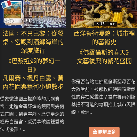
法國，不只巴黎：從餐
西洋藝術漫遊：城市裡
桌、宮殿到酒鄉海岸的
的藝術史
深度旅行
《佛羅倫斯的春天》
《巴黎近郊的夢幻一
文藝復興的繁花盛開
日》
凡爾賽、楓丹白露、莫
你是否曾站在佛羅倫斯聖母百花
內花園與藝術小鎮散步
大教堂前，被那枚紅磚圓頂壓倒
性的存在感震住？當布魯內列斯
從象徵法國王權巔峰的凡爾賽
基把不可能的穹頂推上城市天際
宮，走進金碧輝煌的鏡廳與幾何
線，歐洲..
式花園；到更寧靜、歷史更深的
楓丹白露宮，感受拿破崙鍾愛的
法式優雅，..
瞭解更多