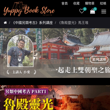
會員
收藏
購物車
結帳
0
0
《中國另類考古》系列講座
《魯殿靈光》馬王堆