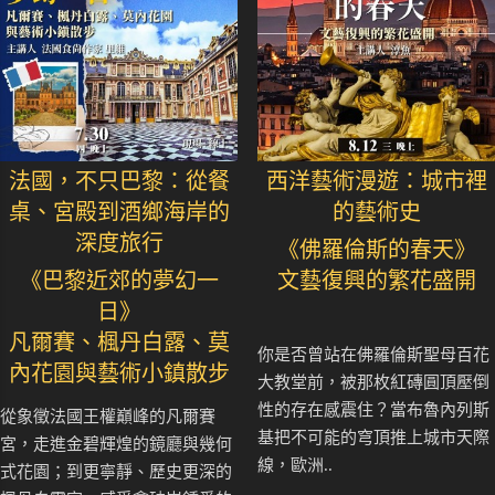
法國，不只巴黎：從餐
西洋藝術漫遊：城市裡
桌、宮殿到酒鄉海岸的
的藝術史
深度旅行
《佛羅倫斯的春天》
《巴黎近郊的夢幻一
文藝復興的繁花盛開
日》
凡爾賽、楓丹白露、莫
你是否曾站在佛羅倫斯聖母百花
內花園與藝術小鎮散步
大教堂前，被那枚紅磚圓頂壓倒
性的存在感震住？當布魯內列斯
從象徵法國王權巔峰的凡爾賽
基把不可能的穹頂推上城市天際
宮，走進金碧輝煌的鏡廳與幾何
線，歐洲..
式花園；到更寧靜、歷史更深的