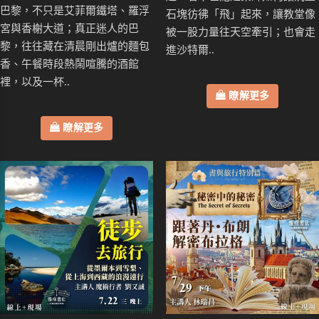
巴黎，不只是艾菲爾鐵塔、羅浮
石塊彷彿「飛」起來，讓教堂像
宮與香榭大道；真正迷人的巴
被一股力量往天空牽引；也會走
黎，往往藏在清晨剛出爐的麵包
進沙特爾..
香、午餐時段熱鬧喧騰的酒館
裡，以及一杯..
瞭解更多
瞭解更多