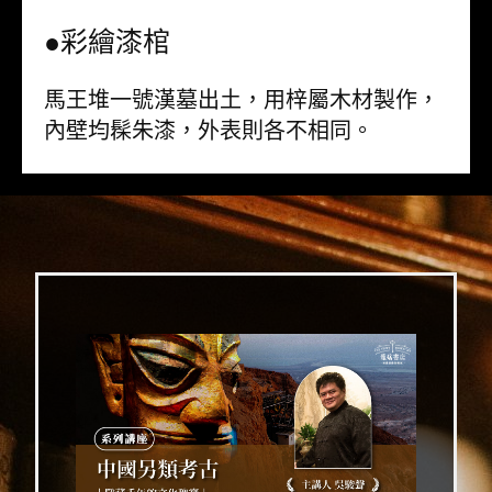
●彩繪漆棺
馬王堆一號漢墓出土，用梓屬木材製作，
內壁均髹朱漆，外表則各不相同。