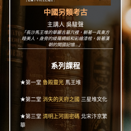
中國另類考古
主講人 吳駿聲
「長沙馬王堆的華麗古墓穴裡，躺著一具東方
睡美人，身旁的綾羅綢緞和彩繪漆棺，裝著漢
朝的開國記憶…」
系列課程
★第一堂
魯殿靈光
馬王堆
★第二堂
消失的天府之國
三星堆文化
★第三堂
清明上河圖密碼
北宋汴京繁
華