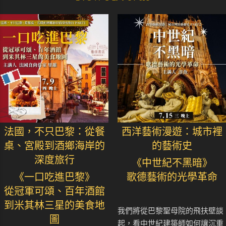
法國，不只巴黎：從餐
西洋藝術漫遊：城市裡
桌、宮殿到酒鄉海岸的
的藝術史
深度旅行
《中世紀不黑暗》
《一口吃進巴黎》
歌德藝術的光學革命
從冠軍可頌、百年酒館
到米其林三星的美食地
我們將從巴黎聖母院的飛扶壁談
圖
起，看中世紀建築師如何讓沉重