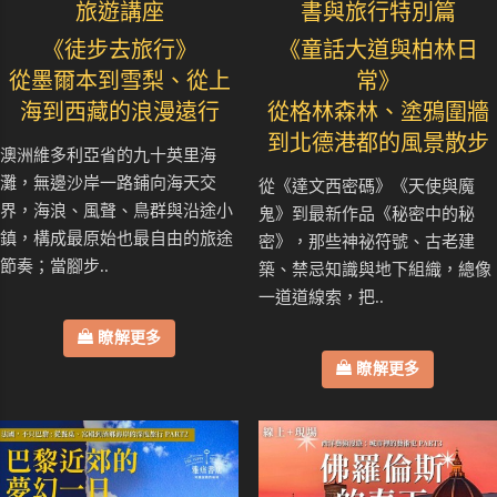
旅遊講座
書與旅行特別篇
《徒步去旅行》
《童話大道與柏林日
從墨爾本到雪梨、從上
常》
海到西藏的浪漫遠行
從格林森林、塗鴉圍牆
到北德港都的風景散步
澳洲維多利亞省的九十英里海
灘，無邊沙岸一路鋪向海天交
從《達文西密碼》《天使與魔
界，海浪、風聲、鳥群與沿途小
鬼》到最新作品《秘密中的秘
鎮，構成最原始也最自由的旅途
密》，那些神祕符號、古老建
節奏；當腳步..
築、禁忌知識與地下組織，總像
一道道線索，把..
瞭解更多
瞭解更多