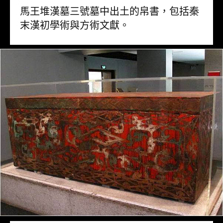
馬王堆漢墓三號墓中出土的帛書，包括秦
末漢初學術與方術文獻。