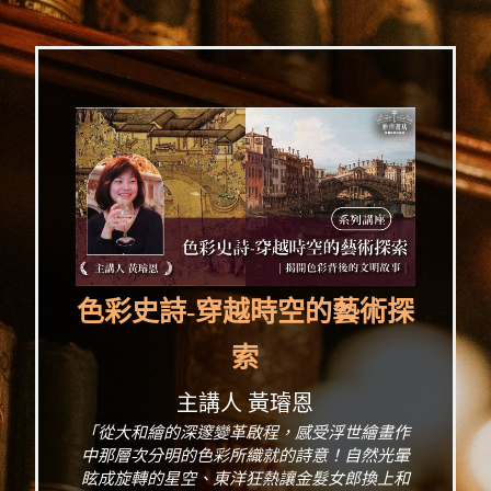
色彩史詩-穿越時空的藝術探
索
主講人 黃璿恩
「從大和繪的深邃變革啟程，感受浮世繪畫作
中那層次分明的色彩所織就的詩意！自然光暈
眩成旋轉的星空、東洋狂熱讓金髮女郎換上和