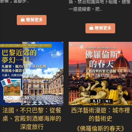
節奏；當腳步..
築、禁忌知識與地下組織，總像
一道道線索，把..
瞭解更多
瞭解更多
法國，不只巴黎：從餐
西洋藝術漫遊：城市裡
桌、宮殿到酒鄉海岸的
的藝術史
深度旅行
《佛羅倫斯的春天》