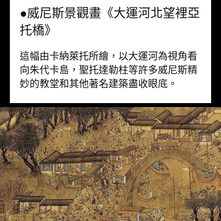
●威尼斯景觀畫《大運河北望裡亞
托橋》
這幅由卡納萊托所繪，以大運河為視角看
向朱代卡島，聖托達勒柱等許多威尼斯精
妙的教堂和其他著名建築盡收眼底。