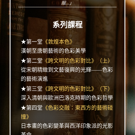
服...」
系列課程
★第一堂
《敦煌本色》
漢朝至唐朝藝術的色彩美學
★第二堂
《跨文明的色彩對比》（上）
從宋朝精緻到文藝復興的光輝——色彩
的藝術演進
★第三堂
《跨文明的色彩對比》（下）
深入清朝與歐洲巴洛克時期的色彩哲學
★第四堂
《色彩交融：東西方的藝術碰
撞》
日本畫的色彩變革與西洋印象派的光影