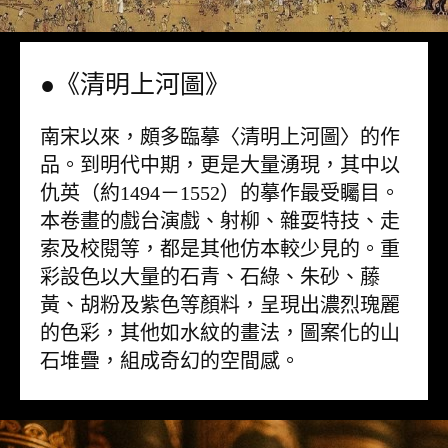
●《清明上河圖》
南宋以來，頗多臨摹〈清明上河圖〉的作
品。到明代中期，更是大量湧現，其中以
仇英（約1494－1552）的摹作最受矚目。
本卷畫的戲台演戲、射柳、雜耍特技、走
索及校閱等，都是其他仿本較少見的。重
彩設色以大量的石青、石綠、朱砂、藤
黃、胡粉及紫色等顏料，呈現出濃烈瑰麗
的色彩，其他如水紋的畫法，圖案化的山
石堆疊，組成奇幻的空間感。