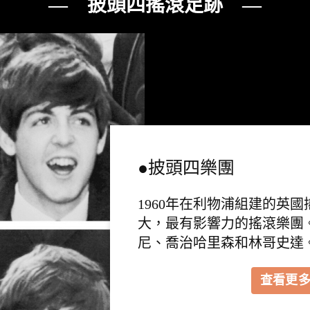
— 披頭四搖滾足跡 —
●披頭四樂團
1960年在利物浦組建的英
大，最有影響力的搖滾樂團
尼、喬治哈里森和林哥史達
查看更