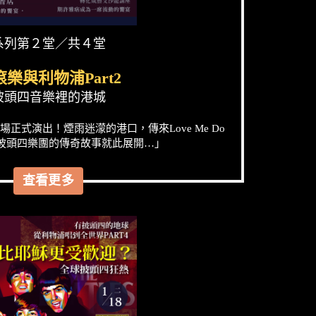
系列第２堂／共４堂
樂與利物浦Part2
披頭四音樂裡的港城
第一場正式演出！煙雨迷濛的港口，傳來Love Me Do
披頭四樂團的傳奇故事就此展開…」
查看更多