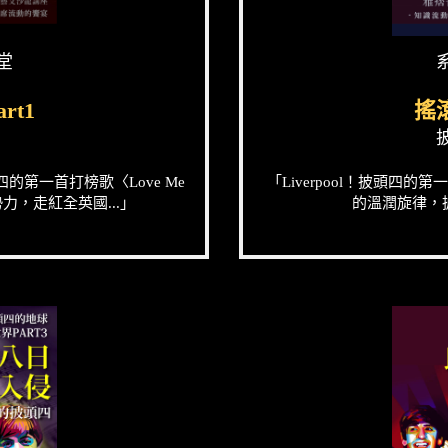
堂
rt1
搖滾
第一首打榜歌〈Love Me
「Liverpool！披頭四的
，走紅全英國...」
的溫潤旋律，