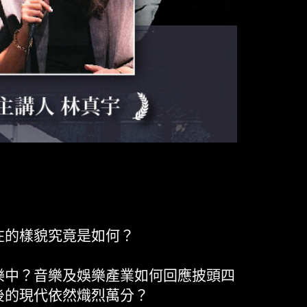
在的樣貌究竟是如何？
樂中？音樂及娛樂產業如何回應披頭四
後的現代依然熾烈萬分？