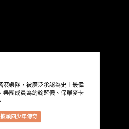
國搖滾樂隊，被廣泛承認為史上最偉
。樂團成員為約翰藍儂、保羅麥卡
。
多披頭四少年傳奇