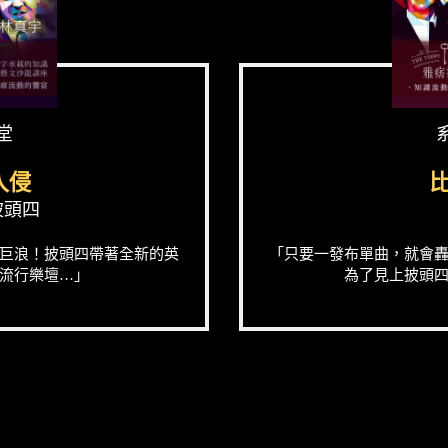
堂
入侵
披頭四
巨浪！披頭四帶著全新的英
「只要一發布單曲，就會轟動全世
流行樂壇…」
為了見上披頭