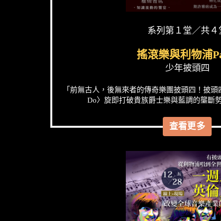
系列第１堂／共４
搖滾樂與利物浦Pa
少年披頭四
「前無古人，後無來者的傳奇樂團披頭四！披頭四的
Do〉旋即打破貴族爵士樂與藍調的壟斷勢力
查看更多