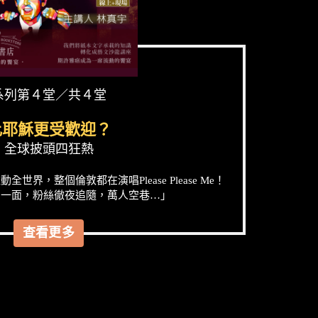
系列第４堂／共４堂
比耶穌更受歡迎？
全球披頭四狂熱
界，整個倫敦都在演唱Please Please Me！
四一面，粉絲徹夜追隨，萬人空巷…」
查看更多