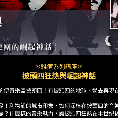
＊雅痞系列講座＊
披頭四狂熱與崛起神話
的傳奇樂團披頭四！有披頭四的地球，過去與現
發！利物浦的城市印象，如何深植在披頭四的音
變？什麼樣的音樂魅力，讓披頭四狂熱在半世紀