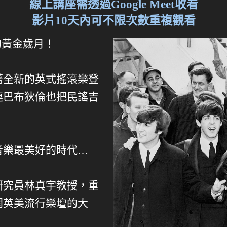
線上講座需透過Google Meet收看
影片10天內可不限次數重複觀看
巡演的黃金歲月！
著全新的英式搖滾樂登
連巴布狄倫也把民謠吉
音樂最美好的時代…
研究員林真宇教授，重
開英美流行樂壇的大