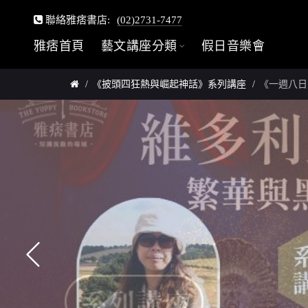
聯絡雅痞書店:
(02)2731-7477
雅痞首頁
藝文講座分類
假日音樂會
《披頭四狂熱與崛起神話》系列講座
《一週八日