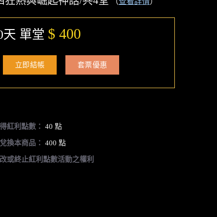
四狂熱與崛起神話/共4堂
（
查看詳情
）
$ 400
0天 單堂
立即結帳
套票優惠
得紅利點數：
40 點
兌換本商品：
400 點
改或終止紅利點數活動之權利