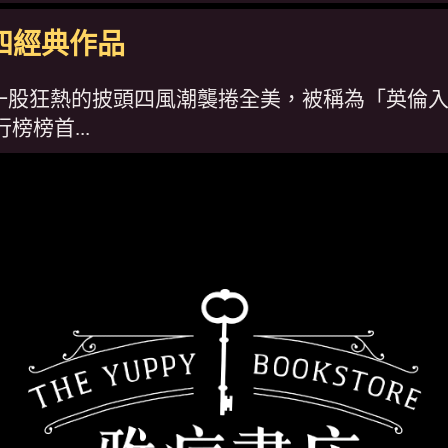
四經典作品
狂熱的披頭四風潮襲捲全美，被稱為「英倫入侵」。而單曲《
榜榜首...