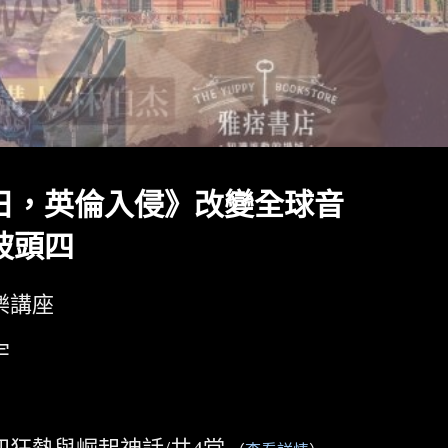
日，英倫入侵》改變全球音
披頭四
樂講座
宇