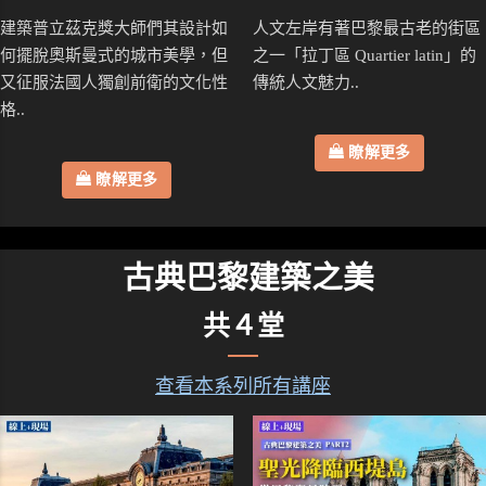
建築普立茲克獎大師們其設計如
人文左岸有著巴黎最古老的街區
何擺脫奧斯曼式的城市美學，但
之一「拉丁區 Quartier latin」的
又征服法國人獨創前衛的文化性
傳統人文魅力..
格..
瞭解更多
瞭解更多
古典巴黎建築之美
共４堂
查看本系列所有講座