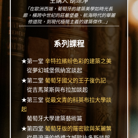
主講人 胡琮淨
「在歐洲西端，葡萄牙的建築美學如時光長
廊，橫跨中世紀的莊嚴堡壘、航海時代的華麗
修道院，到現代極簡主義的建築傑作...」
系列課程
★第一堂
辛特拉繽紛色彩的建築之美
從夢幻城堡佩納宮談起
★第二堂
葡萄牙國父的王子復仇記
從吉馬萊斯與布拉加談起
★第三堂
從最文青的科英布拉大學談
起
葡萄牙大學建築藝術篇
★第四堂
葡萄牙版的羅密歐與茱麗葉
從最浪漫的婚禮之城歐比多斯談起