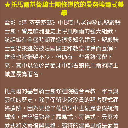
★托馬爾基督騎士團修道院的曼努埃爾式美
學
電影《達·芬奇密碼》中提到古老神秘的聖殿騎
士團，曾是歐洲歷史上呼風喚雨的強大組織，
該組織在全盛時期建造很多知名建築。聖殿騎
士團後來雖然被法國國王和教皇暗算而瓦解，
建築也被摧毀不少，但仍有一些遺跡保留下
來，其中以位於葡萄牙中部古鎮托馬爾的騎士
城堡最為著名。
托馬爾的基督騎士團修道院結合宗教、軍事與
藝術的歷史，除了保留少數珍貴的拜占庭式建
築遺跡，因為見證了葡萄牙中世紀歷史與航海
輝煌，建築還融合了羅馬式、哥德式、曼努埃
爾式和文藝復興風格，獨特的建築風格是葡萄