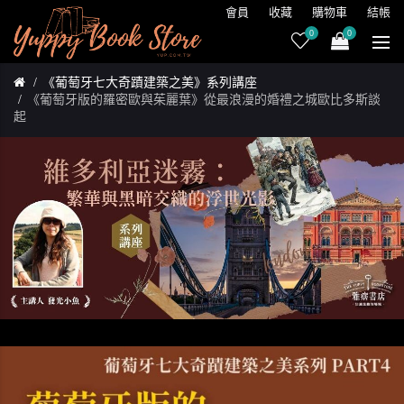
會員
收藏
購物車
結帳
0
0
《葡萄牙七大奇蹟建築之美》系列講座
《葡萄牙版的羅密歐與茱麗葉》從最浪漫的婚禮之城歐比多斯談
起