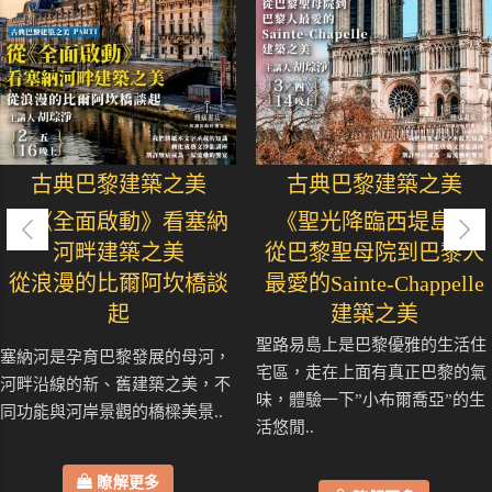
古典巴黎建築之美
古典巴黎建築之美
從《全面啟動》看塞納
《聖光降臨西堤島》
河畔建築之美
從巴黎聖母院到巴黎人
從浪漫的比爾阿坎橋談
最愛的Sainte-Chappelle
起
建築之美
聖路易島上是巴黎優雅的生活住
塞納河是孕育巴黎發展的母河，
宅區，走在上面有真正巴黎的氣
河畔沿線的新、舊建築之美，不
味，體驗一下”小布爾喬亞”的生
同功能與河岸景觀的橋樑美景..
活悠閒..
瞭解更多