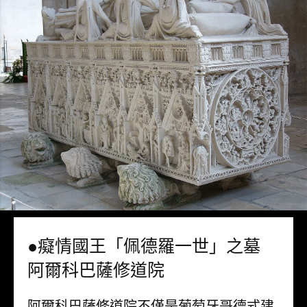
●癡情國王「佩德羅一世」之墓
阿爾科巴薩修道院
阿爾科巴薩修道院不僅是葡萄牙哥德式建