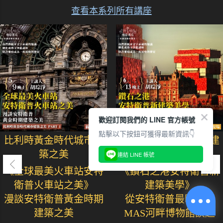
查看本系列所有講座
歡迎訂閱我們的 LINE 官方帳號
點擊以下按鈕可獲得最新資訊👇
比利時黃金時代城市建
比利時黃金時代城市建
築之美
築之美
連結 LINE 帳號
《全球最美火車站安特
《鑽石之港安特衛普新
衛普火車站之美》
建築美學》
漫談安特衛普黃金時期
從安特衛普最時尚的
建築之美
MAS河畔博物館談起