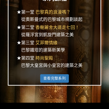
★第一堂
巴黎真的浪漫嗎？
從奧斯曼式的巴黎城市規劃談起
★第二堂
香榭麗舍大道走七回！
從羅浮宮到凱旋門建築之美
★第三堂
艾菲爾情緣
巴黎鐵塔的建築新美學
★第四堂
時尚聖殿
巴黎大皇宮與小皇宮的建築之美
查看完整系列