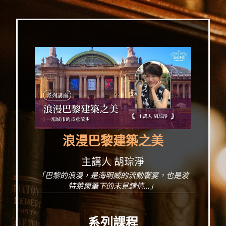
浪漫巴黎建築之美
主講人 胡琮淨
「巴黎的浪漫，是海明威的流動饗宴，也是波
特萊爾筆下的末見鐘情...」
系列課程