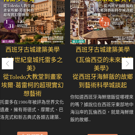
西班牙古城建築美學
西班牙古城建築美學
《中世紀皇城托雷多之
《瓦倫西亞的未來建築
美》
美學》
從Toledo大教堂到畫家
從西班牙海鮮飯的故鄉
埃爾·葛雷柯的超現實幻
到藝術科學城談起
想藝術
你知道西班牙海鮮燉飯從哪裡來
托雷多在1986年被評為世界文化
的嗎？據說位在西班牙東部地中
遺產，擁有哥德式、摩爾式、巴
海沿岸的瓦倫西亞，就是海鮮燉
洛克式和新古典式各類古建築..
飯的故鄉..