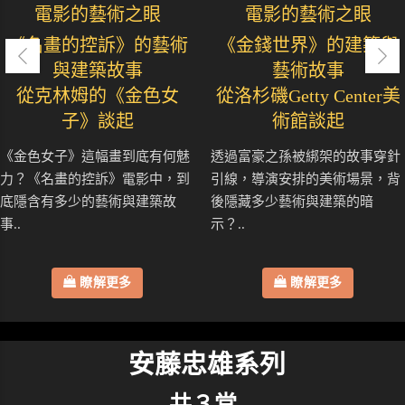
電影的藝術之眼
電影的藝術之眼
《名畫的控訴》的藝術
《金錢世界》的建築與
與建築故事
藝術故事
從克林姆的《金色女
從洛杉磯Getty Center美
子》談起
術館談起
《金色女子》這幅畫到底有何魅
透過富豪之孫被綁架的故事穿針
力？《名畫的控訴》電影中，到
引線，導演安排的美術場景，背
底隱含有多少的藝術與建築故
後隱藏多少藝術與建築的暗
事..
示？..
瞭解更多
瞭解更多
安藤忠雄系列
共３堂