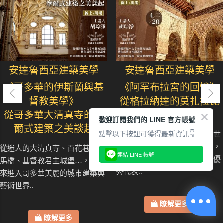
安達魯西亞建築美學
安達魯西亞建築美學
《哥多華的伊斯蘭與基
《阿罕布拉宮的回憶》
督教美學》
從格拉納達的莫扎拉比
從哥多華大清真寺的摩
建築美學談起
歡迎訂閱我們的 LINE 官方帳號
爾式建築之美談起
點擊以下按鈕可獲得最新資訊👇
阿罕布拉宮被認為是伊斯蘭教世
俗建築與造園技藝的完美結合，
從迷人的大清真寺、百花巷、羅
連結 LINE 帳號
更是阿拉伯式宮殿庭院建築的優
馬橋、基督教君主城堡…，一起
秀代表..
來進入哥多華美麗的城市建築與
藝術世界..
瞭解更多
瞭解更多