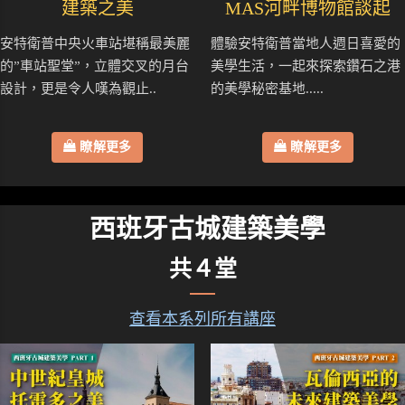
建築之美
MAS河畔博物館談起
安特衛普中央火車站堪稱最美麗
體驗安特衛普當地人週日喜愛的
的”車站聖堂”，立體交叉的月台
美學生活，一起來探索鑽石之港
設計，更是令人嘆為觀止..
的美學秘密基地.....
瞭解更多
瞭解更多
西班牙古城建築美學
共４堂
查看本系列所有講座