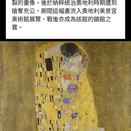
製的畫像，後於納粹統治奧地利時期遭到
搶奪充公，期間這幅畫流入奧地利美景宮
美術館展覽，戰後亦成為該館的鎮館之
寶。