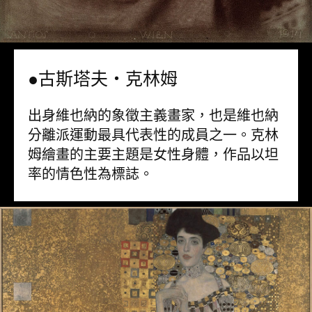
●古斯塔夫・克林姆
出身維也納的象徵主義畫家，也是維也納
分離派運動最具代表性的成員之一。克林
姆繪畫的主要主題是女性身體，作品以坦
率的情色性為標誌。