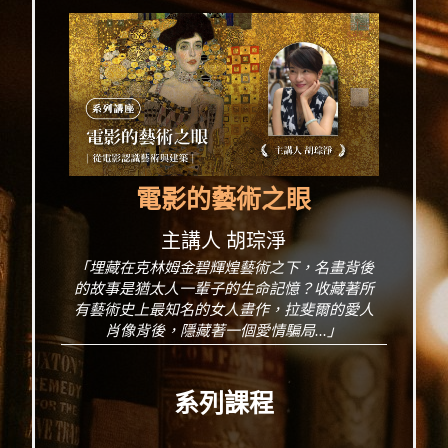
電影的藝術之眼
主講人 胡琮淨
「埋藏在克林姆金碧輝煌藝術之下，名畫背後
的故事是猶太人一輩子的生命記憶？收藏著所
有藝術史上最知名的女人畫作，拉斐爾的愛人
肖像背後，隱藏著一個愛情騙局...」
系列課程