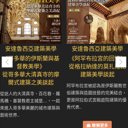
安達魯西亞建築美學
安達魯西亞建築美學
《哥多華的伊斯蘭與基
《阿罕布拉宮的回憶》
督教美學》
從格拉納達的莫扎拉比
從哥多華大清真寺的摩
建築美學談起
爾式建築之美談起
阿罕布拉宮被認為是伊斯蘭教世
俗建築與造園技藝的完美結合，
從迷人的大清真寺、百花巷、羅
更是阿拉伯式宮殿庭院建築的優
馬橋、基督教君主城堡…，一起
秀代表..
來進入哥多華美麗的城市建築與
藝術世界..
瞭解更多