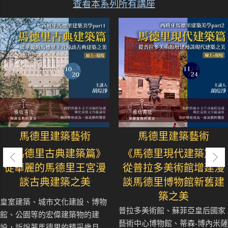
查看本系列所有講座
馬德里建築藝術
馬德里建築藝術
《馬德里古典建築篇》
《馬德里現代建築篇》
從華麗的馬德里王宮漫
從普拉多美術館增建漫
談古典建築之美
談馬德里博物館新舊建
築之美
皇室建築、城市文化建設、博物
普拉多美術館、蘇菲亞皇后國家
館、公園等的宏偉建築物的建
藝術中心博物館、蒂森-博內米薩
設，訴說著馬德里的精采歲月..