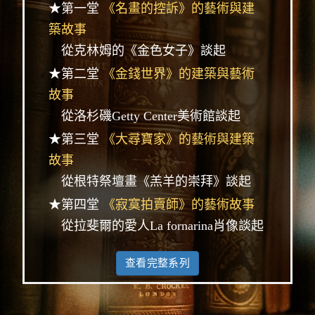
★第一堂
《名畫的控訴》的藝術與建
築故事
從克林姆的《金色女子》談起
★第二堂
《金錢世界》的建築與藝術
故事
從洛杉磯Getty Center美術館談起
★第三堂
《大尋寶家》的藝術與建築
故事
從根特祭壇畫《羔羊的崇拜》談起
★第四堂
《寂寞拍賣師》的藝術故事
從拉斐爾的愛人La fornarina肖像談起
查看完整系列