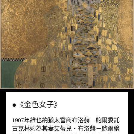
●《金色女子》
1907年維也納猶太富商布洛赫－鮑爾委託
古克林姆為其妻艾蒂兒・布洛赫－鮑爾繪