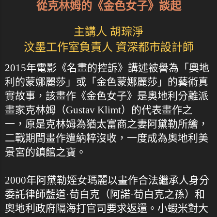
從克林姆的《金色女子》談起
主講人 胡琮淨
汶墨工作室負責人 資深都市設計師
2015年電影《名畫的控訴》講述被譽為「奧地
利的蒙娜麗莎」或「金色蒙娜麗莎」的藝術真
實故事，該畫作《金色女子》是奧地利分離派
畫家克林姆（Gustav Klimt）的代表畫作之
一，原是克林姆為猶太富商之妻阿黛勒所繪，
二戰期間畫作遭納粹沒收，一度成為奧地利美
景宮的鎮館之寶。
2000年阿黛勒姪女瑪麗以畫作合法繼承人身分
委託律師藍道·荀白克（阿諾·荀白克之孫）和
奧地利政府隔海打官司要求返還。小蝦米對大