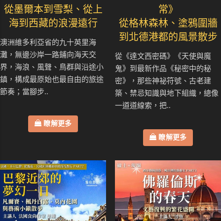
從墨爾本到雪梨、從上
常》
海到西藏的浪漫遠行
從格林森林、塗鴉圍牆
到北德港都的風景散步
澳洲維多利亞省的九十英里海
灘，無邊沙岸一路鋪向海天交
從《達文西密碼》《天使與魔
界，海浪、風聲、鳥群與沿途小
鬼》到最新作品《秘密中的秘
鎮，構成最原始也最自由的旅途
密》，那些神祕符號、古老建
節奏；當腳步..
築、禁忌知識與地下組織，總像
一道道線索，把..
瞭解更多
瞭解更多