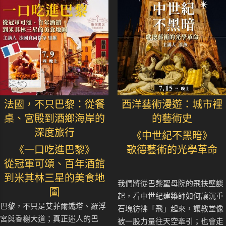
法國，不只巴黎：從餐
西洋藝術漫遊：城市裡
桌、宮殿到酒鄉海岸的
的藝術史
深度旅行
《中世紀不黑暗》
《一口吃進巴黎》
歌德藝術的光學革命
從冠軍可頌、百年酒館
到米其林三星的美食地
我們將從巴黎聖母院的飛扶壁談
圖
起，看中世紀建築師如何讓沉重
巴黎，不只是艾菲爾鐵塔、羅浮
石塊彷彿「飛」起來，讓教堂像
宮與香榭大道；真正迷人的巴
被一股力量往天空牽引；也會走