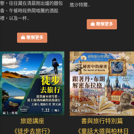
黎，往往藏在清晨剛出爐的麵包
進沙特爾..
香、午餐時段熱鬧喧騰的酒館
裡，以及一杯..
瞭解更多
瞭解更多
旅遊講座
書與旅行特別篇
《徒步去旅行》
《童話大道與柏林日