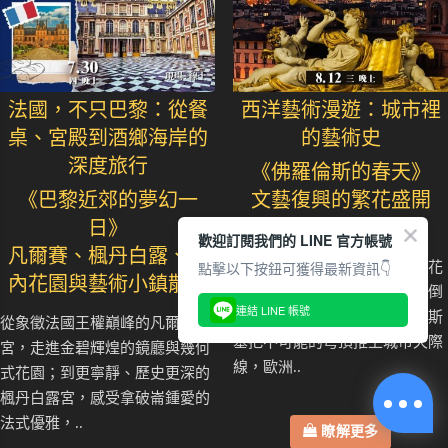
法國，不只巴黎：從餐
西洋藝術漫遊：城市裡
桌、宮殿到酒鄉海岸的
的藝術史
深度旅行
《佛羅倫斯的春天》
《巴黎近郊的夢幻一
文藝復興的繁花盛開
日》
歡迎訂閱我們的 LINE 官方帳號
凡爾賽、楓丹白露、莫
點擊以下按鈕可獲得最新資訊👇
你是否曾站在佛羅倫斯聖母百花
內花園與藝術小鎮散步
大教堂前，被那枚紅磚圓頂壓倒
連結 LINE 帳號
性的存在感震住？當布魯內列斯
從象徵法國王權巔峰的凡爾賽
基把不可能的穹頂推上城市天際
宮，走進金碧輝煌的鏡廳與幾何
線，歐洲..
式花園；到更寧靜、歷史更深的
楓丹白露宮，感受拿破崙鍾愛的
法式優雅，..
瞭解更多