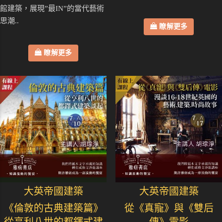
館建築，展現”最IN”的當代藝術
思潮..
瞭解更多
瞭解更多
大英帝國建築
大英帝國建築
《倫敦的古典建築篇》
從《真寵》與《雙后
從亨利八世的都鐸式建
傳》電影