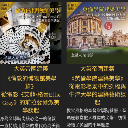
大英帝國建築
大英帝國建築
《倫敦的博物館美學
《英倫學院建築美學》
篇》
從電影場景中的劍橋與
從電影《艾菲·格蕾Effie
牛津大學的建築藝術談
Gray》的前拉斐爾派美
起
學談起
教堂風格的基督堂學院餐廳、聖
瑪麗教堂傲人雄偉的尖塔，彷彿
身為全球時尚核心之一的倫敦，
凝結了英國的千年歷史..
一直持續用最新的當代時尚美術