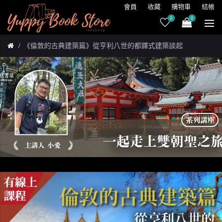
會員
收藏
購物車
結帳
0
0
《倫敦的古典建築篇》從亨利八世的都鐸式建築談起