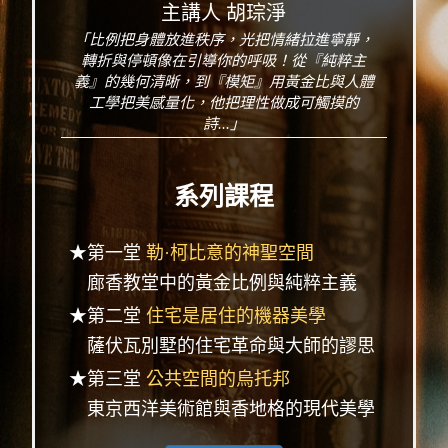
主講人 胡琮淨
「比例把身體放進秩序，光把情緒拉進寧靜，
轉折與停頓像在引導你的呼吸！從『純粹主
義』的幾何清晰，到『模矩』用黃金比與人體
工學把美感量化，他把理性做成可觸摸的
詩...」
系列課程
★第一堂
勒·柯比意的神聖空間
廊香教堂中的黃金比例與純粹主義
★第二堂
住宅是居住的機器美學
薩伏瓦別墅的住宅革命與大師的謬思
★第三堂
公共空間的烏托邦
東京西洋美術館與香地格的現代美學