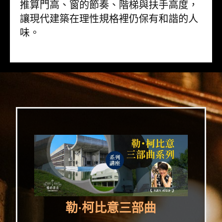
推算門高、窗的節奏、階梯與扶手高度，
讓現代建築在理性規格裡仍保有和諧的人
味。
勒·柯比意三部曲