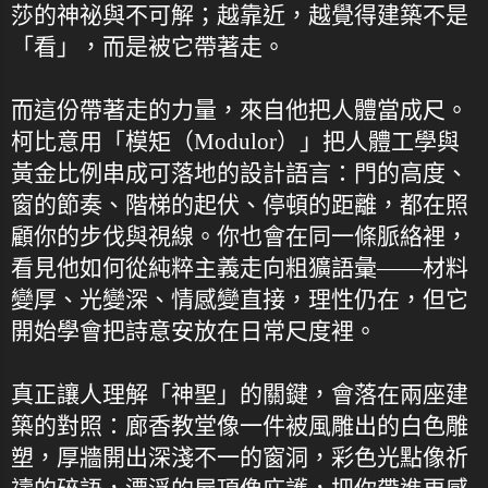
莎的神祕與不可解；越靠近，越覺得建築不是
「看」，而是被它帶著走。
而這份帶著走的力量，來自他把人體當成尺。
柯比意用「模矩（Modulor）」把人體工學與
黃金比例串成可落地的設計語言：門的高度、
窗的節奏、階梯的起伏、停頓的距離，都在照
顧你的步伐與視線。你也會在同一條脈絡裡，
看見他如何從純粹主義走向粗獷語彙——材料
變厚、光變深、情感變直接，理性仍在，但它
開始學會把詩意安放在日常尺度裡。
真正讓人理解「神聖」的關鍵，會落在兩座建
築的對照：廊香教堂像一件被風雕出的白色雕
塑，厚牆開出深淺不一的窗洞，彩色光點像祈