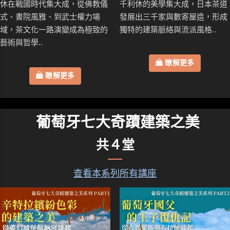
休在戰國時代集大成，從佛教儀
千利休的美學集大成，日本茶道
式、書院風雅、到武士權力場
發展出三千家與數寄屋造，形成
域，茶文化一路演變成為極致的
獨特的建築脈絡與流派風格..
藝術與哲學..
瞭解更多
瞭解更多
葡萄牙七大奇蹟建築之美
共４堂
查看本系列所有講座