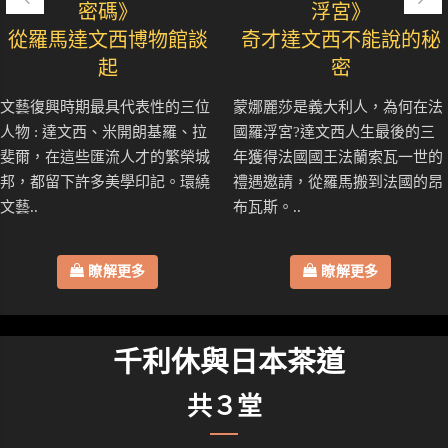
密碼》
浮宮》
從羅馬達文西博物館談
奇才達文西不能說的秘
起
密
文藝復興時期最具代表性的三位
蒙娜麗莎是義大利人，為何在法
人物 : 達文西、米開朗基羅、拉
國羅浮宮?達文西人生最後的三
斐爾，在這些匯流人才的繁榮城
年獲得法國國王法蘭索瓦一世的
邦，都留下許多美學印記。環繞
禮遇邀請，從羅馬搬到法國的昂
文藝..
布瓦斯。..
瞭解更多
瞭解更多
千利休與日本茶道
共３堂