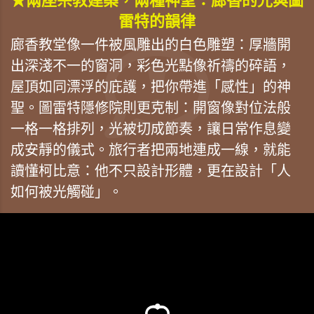
★兩座宗教建築，兩種神聖：廊香的光與圖
雷特的韻律
廊香教堂像一件被風雕出的白色雕塑：厚牆開
出深淺不一的窗洞，彩色光點像祈禱的碎語，
屋頂如同漂浮的庇護，把你帶進「感性」的神
聖。圖雷特隱修院則更克制：開窗像對位法般
一格一格排列，光被切成節奏，讓日常作息變
成安靜的儀式。旅行者把兩地連成一線，就能
讀懂柯比意：他不只設計形體，更在設計「人
如何被光觸碰」。