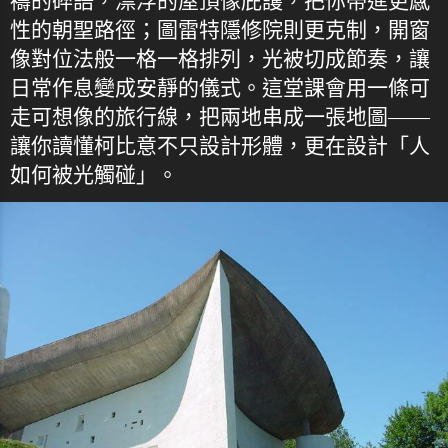
禱的碎語，漂浮的屋頂像庇護，把你帶進更感
性的朝聖路徑；圖雷特隱修院則更克制，開窗
像對位法般一格一格排列，光被切成節奏，讓
日常作息變成安靜的儀式。這堂課會用一條可
走可想像的旅行線，把兩地串成一張地圖——
讓你讀懂柯比意不只設計形體，更在設計「人
如何被光觸碰」。