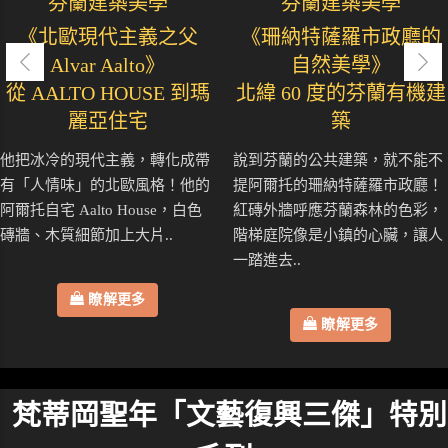
芬蘭建築美學
芬蘭建築美學
《北歐現代主義之父
《珊納特薩羅市政廳的
Alvar Aalto》
自然美學》
從 AALTO HOUSE 到瑪
北緯 60 度的芬蘭有機建
麗亞住宅
築
他把冰冷的現代主義，轉化成帶
說到芬蘭的公共建築，就不能不
有「人情味」的北歐風格！他的
提阿爾托的珊納特薩羅市政廳！
阿爾托自宅 Aalto House，白色
紅磚外牆呼應芬蘭森林的色彩，
磚牆、木質細節加上大片..
階梯庭院像是小鎮的心臟，讓人
一踏進去..
瞭解更多
瞭解更多
梵蒂岡聖年「文藝復興三傑」特別