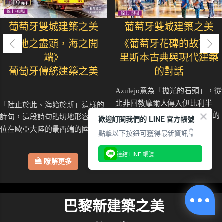
葡萄牙雙城建築之美
葡萄牙雙城建築之美
《地之盡頭，海之開
《葡萄牙花磚的故事》
端》
里斯本古典與現代建築
葡萄牙傳統建築之美
的對話
Azulejo意為「拋光的石頭」，從
北非回教摩爾人傳入伊比利半
「陸止於此、海始於斯」這樣的
島，在葡萄牙花磚發展出獨特的
詩句，這段詩句貼切地形容這個
歡迎訂閱我們的 LINE 官方帳號
文化形式..
位在歐亞大陸的最西端的國家..
點擊以下按鈕可獲得最新資訊👇
連結 LINE 帳號
瞭解更多
瞭解更多
巴黎新建築之美