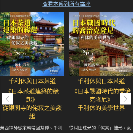
查看本系列所有講座
千利休與日本茶道
千利休與日本茶道
《日本茶道建築的緣
《日本戰國時代的喬治
起》
克隆尼》
從銀閣寺的侘寂之美談
千利休的美學世界
起
榮西禪師從宋朝帶回茶種、千利
從村田珠光的「侘茶」雛形，到