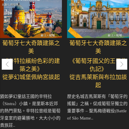
葡萄牙七大奇蹟建築之
葡萄牙七大奇蹟建築之
美
美
《辛特拉繽紛色彩的建
《葡萄牙國父的王子復
築之美》
仇記》
從夢幻城堡佩納宮談起
從吉馬萊斯與布拉加談
起
猶如夢幻童話王國的辛特拉
歷史名城吉馬萊斯有「葡萄牙的
（Sintra）小鎮，是里斯本近郊
搖籃」之稱，促成葡萄牙獨立的
的熱門景點。辛特拉曾經是葡萄
重要事件 – 聖馬梅德戰役(Battle
牙皇室的避暑勝地，大大小小的
of São Mame..
貴族莊..