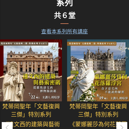
系列
共６堂
查看本系列所有講座
梵蒂岡聖年「文藝復興
梵蒂岡聖年「文藝復興
三傑」特別系列
三傑」特別系列
《達文西的建築與藝術
《蒙娜麗莎為何花落羅