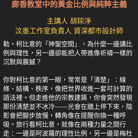
廊香教堂中的黃金比例與純粹主義
主講人 胡琮淨
汶墨工作室負責人 資深都市設計師
勒・柯比意的「神聖空間」，為什麼一邊講比
例與理性，另一邊卻能把人帶進像祈禱一樣的
沉默與震撼？
你對柯比意的第一眼，常常是「清楚」：線
條、結構、秩序，像把世界收進一套可計算的
語法裡。但走進他的宗教建築，你會突然發現
那份清楚並不冰冷——光會在牆上停下來，陰
影會把腳步放慢，轉角像在提醒你換一種呼
吸。旅行看柯比意，就像在兩種力量之間行
走：一邊是阿波羅的理性比例，另一邊是梅杜