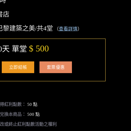
小時
書店
巴黎建築之美/共4堂
（
查看詳情
）
$ 500
0天 單堂
立即結帳
套票優惠
得紅利點數：
50 點
兌換本商品：
500 點
改或終止紅利點數活動之權利