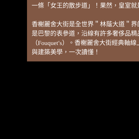
一條「女王的散步道」！果然，皇室就
香榭麗舍大街是全世界＂林蔭大道＂界的＂維
是巴黎的表參道，沿線有許多奢侈品精
（Fouquet's）。香榭麗舍大街
與建築美學，一次讀懂！