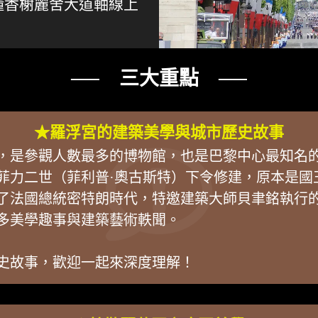
懂香榭麗舍大道軸線上
── 三大重點 ──
★羅浮宮的建築美學與城市歷史故事
，是參觀人數最多的博物館，也是巴黎中心最知名的地
菲力二世（菲利普·奧古斯特）下令修建，原本是國
了法國總統密特朗時代，特邀建築大師貝聿銘執行
多美學趣事與建築藝術軼聞。
史故事，歡迎一起來深度理解！