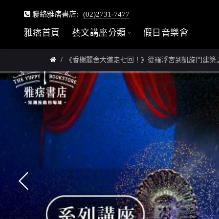
聯絡雅痞書店:
(02)2731-7477
雅痞首頁
藝文講座分類
假日音樂會
《香榭麗舍大道走七回！》從羅浮宮到凱旋門建築