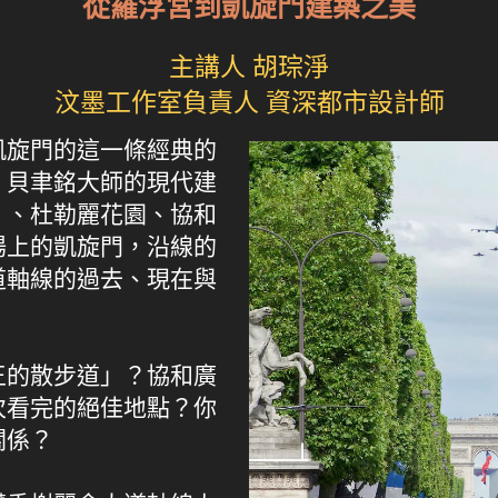
從羅浮宮到凱旋門建築之美
主講人 胡琮淨
汶墨工作室負責人 資深都市設計師
凱旋門的這一條經典的
、貝聿銘大師的現代建
）、杜勒麗花園、協和
場上的凱旋門，沿線的
道軸線的過去、現在與
王的散步道」？協和廣
次看完的絕佳地點？你
關係？