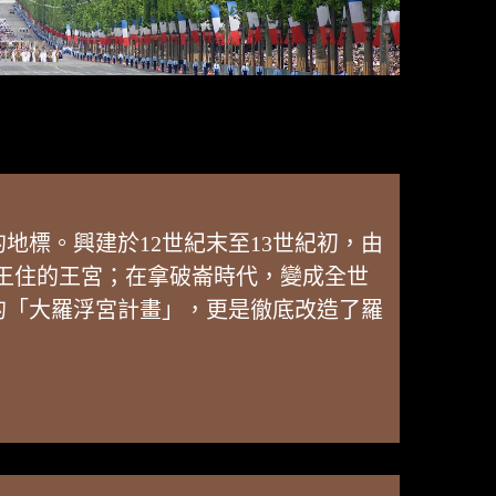
標。興建於12世紀末至13世紀初，由
王住的王宮；在拿破崙時代，變成全世
的「大羅浮宮計畫」，更是徹底改造了羅