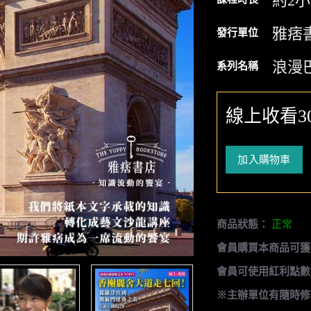
約2
雅痞
發行單位
浪漫
系列名稱
線上收看3
加入購物車
商品狀態：
正常
會員購買本商品可獲
會員可使用紅利點數
※主辦單位有隨時修