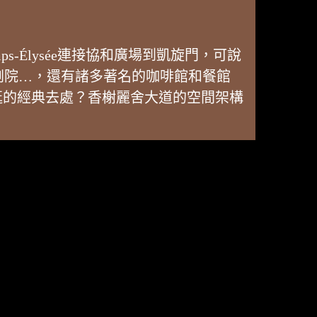
-Élysée連接協和廣場到凱旋門，可說
劇院…，還有諸多著名的咖啡館和餐館
好逛的經典去處？香榭麗舍大道的空間架構