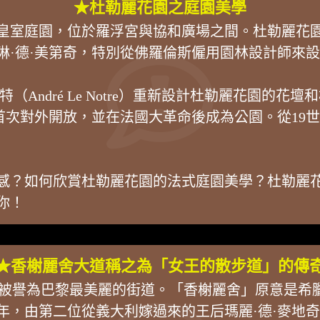
★杜勒麗花園之庭園美學
皇室庭園，位於羅浮宮與協和廣場之間。杜勒麗花園興
琳·德·美第奇，特別從佛羅倫斯僱用園林設計師來
André Le Notre）重新設計杜勒麗花園的花壇和桔
1667年首次對外開放，並在法國大革命後成為公園。從
感？如何欣賞杜勒麗花園的法式庭園美學？杜勒麗
你！
★香榭麗舍大道稱之為「女王的散步道」的傳
ysées），被譽為巴黎最美麗的街道。「香榭麗舍」原
0年，由第二位從義大利嫁過來的王后瑪麗·德·麥地