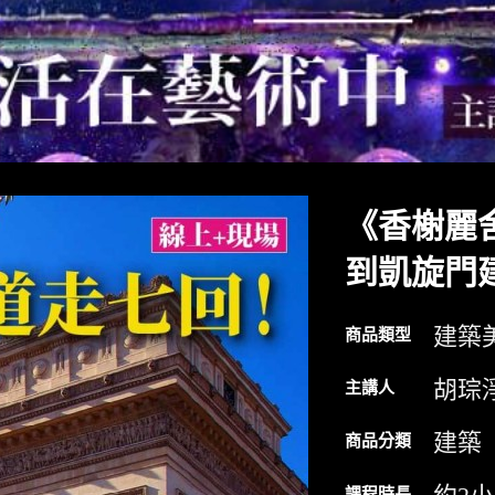
《香榭麗
到凱旋門
建築
商品類型
胡琮
主講人
建築
商品分類
課程時長