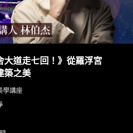
舍大道走七回！》從羅浮宮
建築之美
美學講座
淨