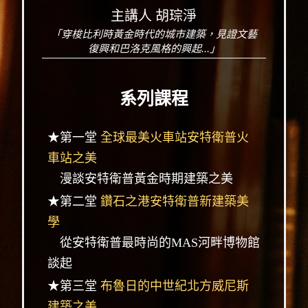
主講人 胡琮淨
「穿梭比利時黃金時代的城市建築，見證文藝
復興和巴洛克風格的興起...」
系列課程
★第一堂
全球最美火車站安特衛普火
車站之美
漫談安特衛普黃金時期建築之美
★第二堂
鑽石之港安特衛普新建築美
學
從安特衛普最時尚的MAS河畔博物館
談起
★第三堂
布魯日的中世紀北方威尼斯
建築之美