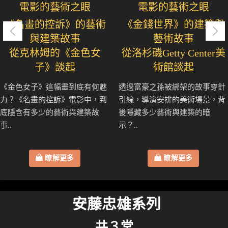
電影的藝術之眼
電影的藝術之眼
《名畫的控訴》的藝術
《金錢世界》的建築與
與建築故事
藝術故事
從克林姆的《金色女
從洛杉磯Getty Center美
子》談起
術館談起
《金色女子》這幅畫到底有何魅
透過富豪之孫被綁架的故事穿針
力？《名畫的控訴》電影中，到
引線，導演安排的美術場景，背
底隱含有多少的藝術與建築故
後隱藏多少藝術與建築的暗
事..
示？..
瞭解更多
瞭解更多
安藤忠雄系列
共３堂