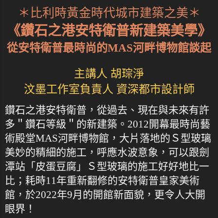
＊比利時黃金時代城市建築之美＊
《鑽石之港安特衛普新建築美學》
從安特衛普最時尚的MAS河畔博物館談起
主講人 胡琮淨
汶墨工作室負責人 資深都市設計師
鑽石之港安特衛普，從過去、現在與未來有許
多＂鑽石等級＂的新建築。2012開幕最時尚藝
術殿堂MAS河畔博物館，大片落地的Ｓ型玻璃
美妙的精細的施工，呼應水波意象，可以跟劍
潭站「皮蛋豆腐」Ｓ型玻璃的施工好好地比一
比；耗時11年重新翻修的安特衛普皇家美術
館，於2022年9月的開館新面貌，更令人大開
眼界！