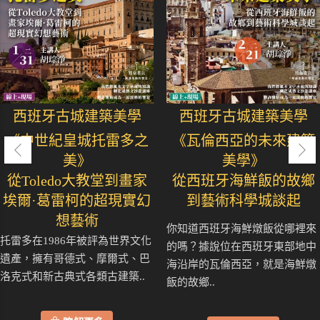
西班牙古城建築美學
西班牙古城建築美學
《中世紀皇城托雷多之
《瓦倫西亞的未來建築
美》
美學》
從Toledo大教堂到畫家
從西班牙海鮮飯的故鄉
埃爾·葛雷柯的超現實幻
到藝術科學城談起
想藝術
你知道西班牙海鮮燉飯從哪裡來
托雷多在1986年被評為世界文化
的嗎？據說位在西班牙東部地中
遺產，擁有哥德式、摩爾式、巴
海沿岸的瓦倫西亞，就是海鮮燉
洛克式和新古典式各類古建築..
飯的故鄉..