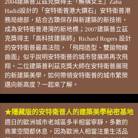
2004建築普立茲克獎得主「解構女王」Zaha
Hadid設計的「安特衛普港大鑽石」安特衛普港
務局總部，結合古蹟保存與新建築的新技術，
成為安特衛普港灣的新地標；2007建築普立茲
克獎得主「高科技建築師」Richard Rogers 設計
的安特衛普最高法院，「飛翔造型、雙拋物線
曲面」似乎說明安特衛普的城市發展將再次飛
翔。二位建築普利茲克獎大師在安特衛普展現
的新建築美學，如何帶領安特衛普的城市繁榮
邁向新高度？一起來了解。
★隱藏版的安特衛普人的建築美學秘密基地
週日的歐洲城市老城區多半相當寧靜，多數的
商業空間都休息，因為歐洲人相當注重生活品