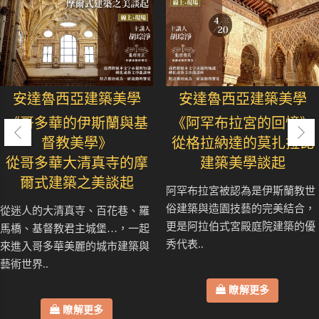
安達魯西亞建築美學
安達魯西亞建築美學
《哥多華的伊斯蘭與基
《阿罕布拉宮的回憶》
督教美學》
從格拉納達的莫扎拉比
從哥多華大清真寺的摩
建築美學談起
爾式建築之美談起
阿罕布拉宮被認為是伊斯蘭教世
俗建築與造園技藝的完美結合，
從迷人的大清真寺、百花巷、羅
更是阿拉伯式宮殿庭院建築的優
馬橋、基督教君主城堡…，一起
秀代表..
來進入哥多華美麗的城市建築與
藝術世界..
瞭解更多
瞭解更多