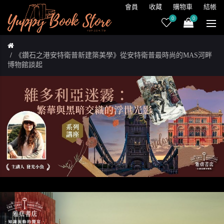
會員
收藏
購物車
結帳
0
0
《鑽石之港安特衛普新建築美學》從安特衛普最時尚的MAS河畔
博物館談起