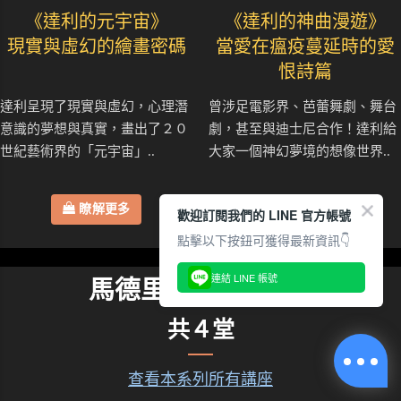
《達利的元宇宙》
《達利的神曲漫遊》
現實與虛幻的繪畫密碼
當愛在瘟疫蔓延時的愛
恨詩篇
達利呈現了現實與虛幻，心理潛
曾涉足電影界、芭蕾舞劇、舞台
意識的夢想與真實，畫出了２０
劇，甚至與迪士尼合作！達利給
世紀藝術界的「元宇宙」..
大家一個神幻夢境的想像世界..
瞭解更多
瞭解更多
歡迎訂閱我們的 LINE 官方帳號
點擊以下按鈕可獲得最新資訊👇
連結 LINE 帳號
馬德里建築藝術系列
共４堂
查看本系列所有講座