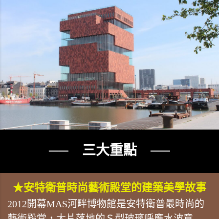
── 三大重點 ──
★安特衛普時尚藝術殿堂的建築美學故事
2012開幕MAS河畔博物館是安特衛普最時尚的
藝術殿堂，大片落地的Ｓ型玻璃呼應水波意