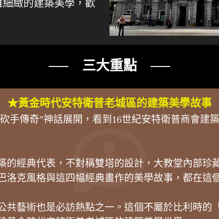
雅細緻的建築美學，歡
── 三大重點 ──
★黃金時代安特衛普老城區的建築美學故事
”雕塑的“砍手傳奇”神話展開，看到16世紀安特衛普商
築的經典代表，不對稱雙塔的設計，大教堂內部珍
巴洛克風格與這四幅經典畫作的美學故事，都在這
公共藝術也是必訪熱點之一。這個不屬於比利時的