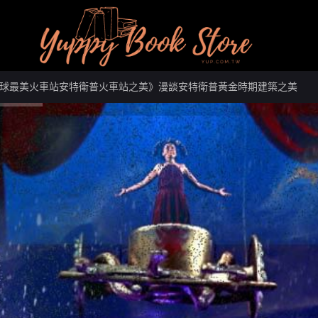
球最美火車站安特衛普火車站之美》漫談安特衛普黃金時期建築之美