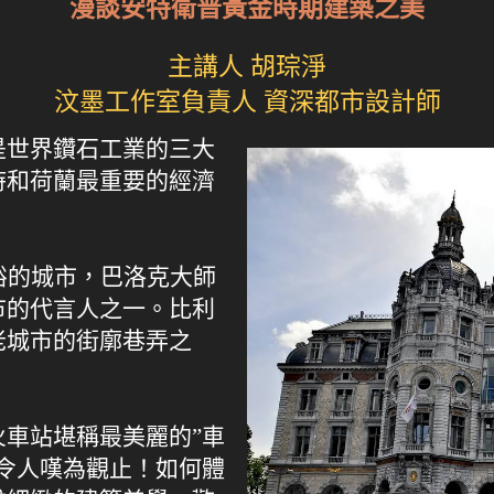
漫談安特衛普黃金時期建築之美
主講人 胡琮淨
汶墨工作室負責人 資深都市設計師
是世界鑽石工業的三大
時和荷蘭最重要的經濟
裕的城市，巴洛克大師
市的代言人之一。比利
老城市的街廓巷弄之
車站堪稱最美麗的”車
令人嘆為觀止！如何體