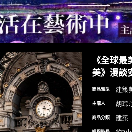
《全球最
美》漫談
建築
商品類型
胡琮
主講人
建築
商品分類
課程時長