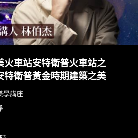
美火車站安特衛普火車站之
安特衛普黃金時期建築之美
美學講座
淨