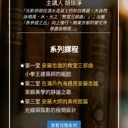
主講人 胡琮淨
「光影徘徊在清水混凝土的灰白表面，大自然
詠唱風、水、光之『教堂三部曲』」；沿著
『表參道之丘』向上慢行，將東京都的繁忙市
景盡收眼底...」
系列課程
★第一堂
安藤忠雄的教堂三部曲
小拳王建築師的崛起
★第二堂
在瀨戶內海遇見安藤忠雄
潔癖美學的靜謐之歌
★第三堂
安藤大師的美術館篇
光線與陰影的極簡設計
查看完整系列