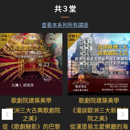
共３堂
查看本系列所有講座
歌劇院建築美學
歌劇院建築美學
《歐洲三大古典歌劇院
《漫談歐洲三大新歌劇
之美》
院之美》
從《歌劇魅影》的巴黎
從漢堡易北愛樂廳的海