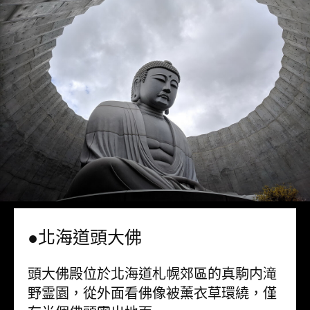
●北海道頭大佛
頭大佛殿位於北海道札幌郊區的真駒内滝
野霊園，從外面看佛像被薰衣草環繞，僅