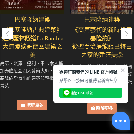
巴塞隆納建築
巴塞隆納建築
《巴塞隆納古典建築》
《高第藝術的新時代巴
從美麗林蔭道La Rambla
塞隆納》
大道漫談哥德區建築之
從聖喬治屠龍談巴特由
美
之家的建築美學
高第、米羅、達利、畢卡索人稱
整棟六層樓建築彷如一隻巨龍骨
加泰隆尼亞四大藝術大師，是巴
歡迎訂閱我們的 LINE 官方帳號
架，流動的石雕線條與色彩繽紛
塞隆納孕育出的建築與藝術文化
點擊以下按鈕可獲得最新資訊👇
的馬賽克，訴說著加泰隆尼亞精
菁英..
神..
連結 LINE 帳號
瞭解更多
瞭解更多