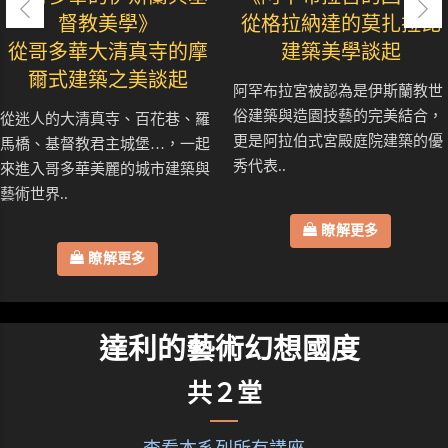
督教美學》
從格拉納達的莫扎拉比
從哥多華大清真寺的摩
建築美學談起
爾式建築之美談起
阿罕布拉宮被認為是伊斯蘭教世
俗建築與造園技藝的完美結合，
從迷人的大清真寺、百花巷、羅
更是阿拉伯式宮殿庭院建築的優
馬橋、基督教君主城堡…，一起
秀代表..
來進入哥多華美麗的城市建築與
藝術世界..
瞭解更多
瞭解更多
達利的藝術幻想國度
共２堂