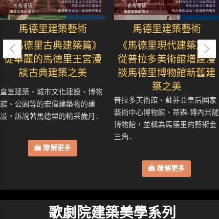
馬德里建築藝術
馬德里建築藝術
《馬德里古典建築篇》
《馬德里現代建築篇》
從華麗的馬德里王宮漫
從普拉多美術館增建漫
談古典建築之美
談馬德里博物館新舊建
築之美
皇室建築、城市文化建設、博物
普拉多美術館、蘇菲亞皇后國家
館、公園等的宏偉建築物的建
藝術中心博物館、蒂森-博內米薩
設，訴說著馬德里的精采歲月..
博物館，並稱為馬德里的藝術金
三角..
瞭解更多
瞭解更多
歌劇院建築美學系列