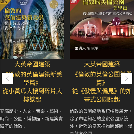
大英帝國建築
大英帝國建築
《倫敦的英倫建築新美
《倫敦的英倫公園美學
學篇》
篇》
從小黃瓜大樓到碎片大
從《傲慢與偏見》的如
樓談起
畫式公園談起
充滿歷史、人文、音樂、藝術、
倫敦的公園綠地系統幅員廣大，
時尚、公園、博物館、新建築實
除了市區知名的皇家公園系統
驗室的倫敦..
外，近郊的皇家植物園邱園、漢
普敦宮公園.....