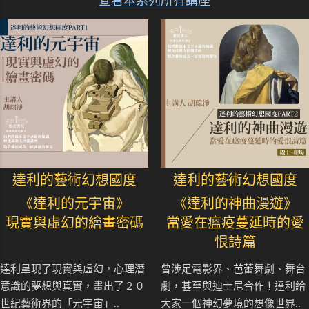
查看本系列所有講座
達利的藝術幻想國度
達利的藝術幻想國度
《達利的元宇宙》
《達利的神曲漫遊》
現實與虛幻的繪畫密碼
當愛在瘟疫蔓延時的愛
恨詩篇
達利呈現了現實與虛幻，心理潛
曾涉足電影界、芭蕾舞劇、舞台
意識的夢想與真實，畫出了２０
劇，甚至與迪士尼合作！達利給
世紀藝術界的「元宇宙」..
大家一個神幻夢境的想像世界..