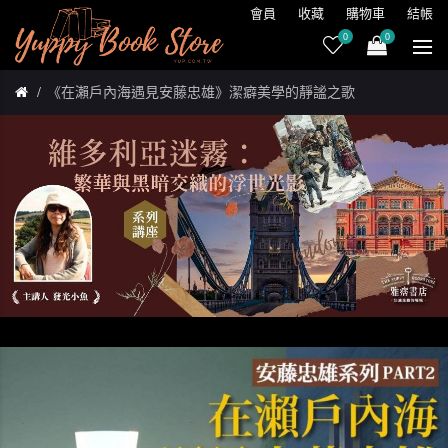
會員
收藏
購物車
結帳
0
0
《在瀨戶內海遇見安藤忠雄》潔癖美學的靜謐之歌