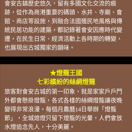
會安古鎮歷史悠久，留有多國文化交流的痕
跡，從作為商港重要的碼頭、水井、寺廟、會
館、商店等設施，到融合法國殖民地風格與傳
統民居功能的建築，都記錄著會安因應時代變
遷，在民生日常、經濟活動上各時期的轉變，
也展現出古城獨家的韻味。
★燈籠王國
七彩繽紛的絲綢燈籠
旅客對會安古城的第一印象，就是家家戶戶門
外都會懸掛燈籠，各式各樣的絲綢燈籠讓夜晚
變得非常浪漫。每個月農曆14日舉辦「燈籠
節」，全城熄燈只留下燈籠的光暈，人們會放
水燈追念先人，十分美麗。