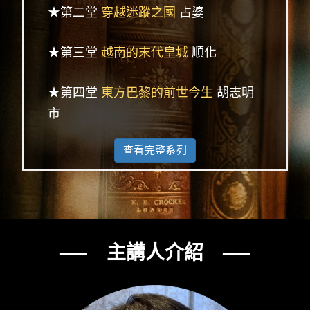
★第二堂
穿越迷蹤之國
占婆
★第三堂
越南的末代皇城
順化
★第四堂
東方巴黎的前世今生
胡志明
市
查看完整系列
── 主講人介紹 ──