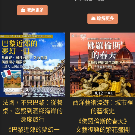
瞭解更多
瞭解更多
法國，不只巴黎：從餐
西洋藝術漫遊：城市裡
桌、宮殿到酒鄉海岸的
的藝術史
深度旅行
《佛羅倫斯的春天》
《巴黎近郊的夢幻一
文藝復興的繁花盛開