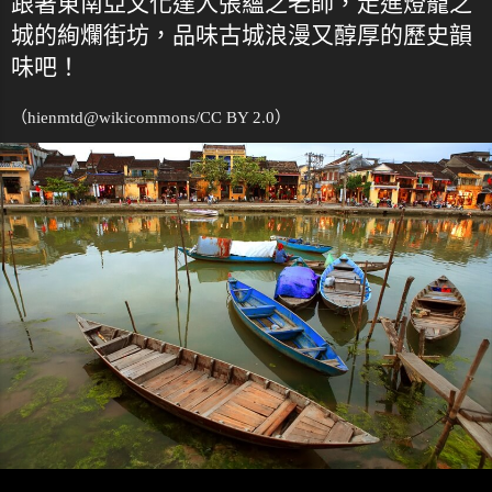
跟著東南亞文化達人張蘊之老師，走進燈籠之
城的絢爛街坊，品味古城浪漫又醇厚的歷史韻
味吧！
（hienmtd@
wikicommons
/CC BY 2.0）