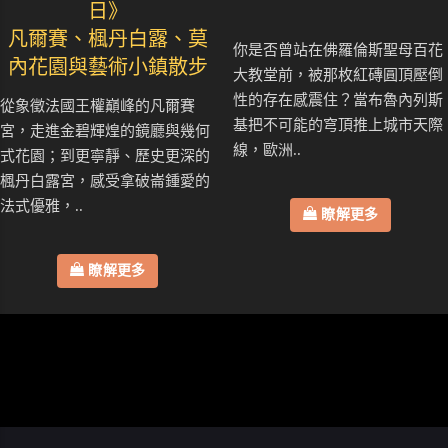
日》
凡爾賽、楓丹白露、莫
你是否曾站在佛羅倫斯聖母百花
內花園與藝術小鎮散步
大教堂前，被那枚紅磚圓頂壓倒
性的存在感震住？當布魯內列斯
從象徵法國王權巔峰的凡爾賽
基把不可能的穹頂推上城市天際
宮，走進金碧輝煌的鏡廳與幾何
線，歐洲..
式花園；到更寧靜、歷史更深的
楓丹白露宮，感受拿破崙鍾愛的
法式優雅，..
瞭解更多
瞭解更多