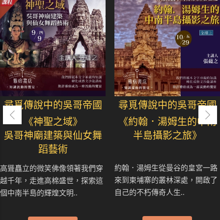
尋覓傳說中的吳哥帝國
尋覓傳說中的吳哥帝國
《神聖之域》
《約翰．湯姆生的中南
吳哥神廟建築與仙女舞
半島攝影之旅》
蹈藝術
約翰．湯姆生從曼谷的皇宮一路
高聳矗立的微笑佛像領著我們穿
來到柬埔寨的叢林深處，開啟了
越千年，走進高棉盛世，探索這
自己的不朽傳奇人生..
個中南半島的輝煌文明..