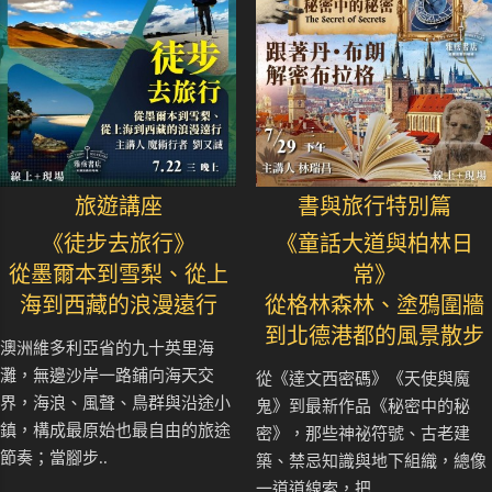
旅遊講座
書與旅行特別篇
《徒步去旅行》
《童話大道與柏林日
從墨爾本到雪梨、從上
常》
海到西藏的浪漫遠行
從格林森林、塗鴉圍牆
到北德港都的風景散步
澳洲維多利亞省的九十英里海
灘，無邊沙岸一路鋪向海天交
從《達文西密碼》《天使與魔
界，海浪、風聲、鳥群與沿途小
鬼》到最新作品《秘密中的秘
鎮，構成最原始也最自由的旅途
密》，那些神祕符號、古老建
節奏；當腳步..
築、禁忌知識與地下組織，總像
一道道線索，把..