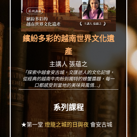
繽紛多彩的越南世界文化遺
產
主講人 張蘊之
「探索中越會安古城，交匯迷人的文化記憶，
從經典的越南牛肉粉到獨特的螃蟹醬麵，每一
口都感受到當地的美味與風情…」
系列課程
★第一堂
燈籠之城的日與夜
會安古城