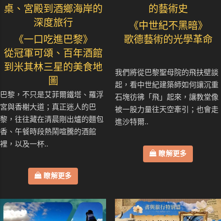
桌、宮殿到酒鄉海岸的
的藝術史
深度旅行
《中世紀不黑暗》
《一口吃進巴黎》
歌德藝術的光學革命
從冠軍可頌、百年酒館
到米其林三星的美食地
我們將從巴黎聖母院的飛扶壁談
圖
起，看中世紀建築師如何讓沉重
巴黎，不只是艾菲爾鐵塔、羅浮
石塊彷彿「飛」起來，讓教堂像
宮與香榭大道；真正迷人的巴
被一股力量往天空牽引；也會走
黎，往往藏在清晨剛出爐的麵包
進沙特爾..
香、午餐時段熱鬧喧騰的酒館
裡，以及一杯..
瞭解更多
瞭解更多