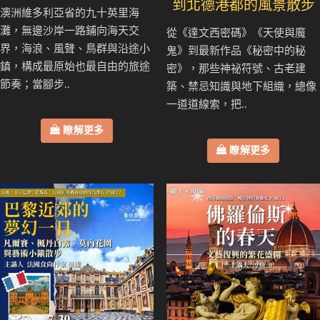
到北德港都的風景散步
澳洲維多利亞省的九十英里海
灘，無邊沙岸一路鋪向海天交
從《達文西密碼》《天使與魔
界，海浪、風聲、鳥群與沿途小
鬼》到最新作品《秘密中的秘
鎮，構成最原始也最自由的旅途
密》，那些神祕符號、古老建
節奏；當腳步..
築、禁忌知識與地下組織，總像
一道道線索，把..
瞭解更多
瞭解更多