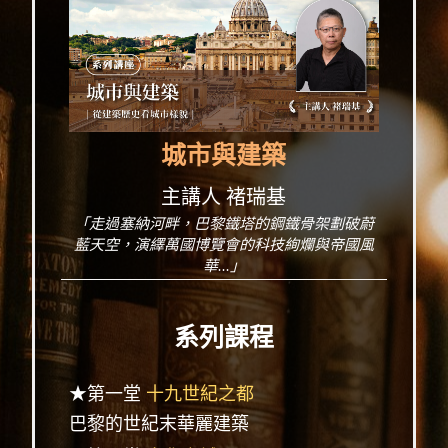
城市與建築
主講人 褚瑞基
「走過塞納河畔，巴黎鐵塔的鋼鐵骨架劃破蔚
藍天空，演繹萬國博覽會的科技絢爛與帝國風
華...」
系列課程
★第一堂
十九世紀之都
巴黎的世紀末華麗建築