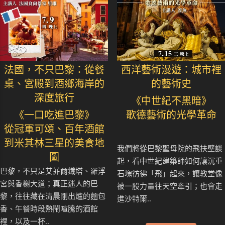
法國，不只巴黎：從餐
西洋藝術漫遊：城市裡
桌、宮殿到酒鄉海岸的
的藝術史
深度旅行
《中世紀不黑暗》
《一口吃進巴黎》
歌德藝術的光學革命
從冠軍可頌、百年酒館
到米其林三星的美食地
我們將從巴黎聖母院的飛扶壁談
圖
起，看中世紀建築師如何讓沉重
巴黎，不只是艾菲爾鐵塔、羅浮
石塊彷彿「飛」起來，讓教堂像
宮與香榭大道；真正迷人的巴
被一股力量往天空牽引；也會走
黎，往往藏在清晨剛出爐的麵包
進沙特爾..
香、午餐時段熱鬧喧騰的酒館
裡，以及一杯..