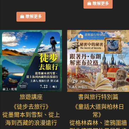
瞭解更多
瞭解更多
旅遊講座
書與旅行特別篇
《徒步去旅行》
《童話大道與柏林日
從墨爾本到雪梨、從上
常》
海到西藏的浪漫遠行
從格林森林、塗鴉圍牆