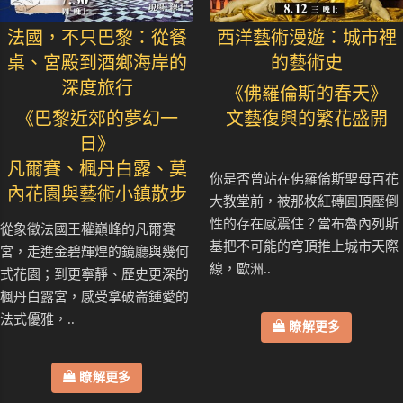
法國，不只巴黎：從餐
西洋藝術漫遊：城市裡
桌、宮殿到酒鄉海岸的
的藝術史
深度旅行
《佛羅倫斯的春天》
《巴黎近郊的夢幻一
文藝復興的繁花盛開
日》
凡爾賽、楓丹白露、莫
你是否曾站在佛羅倫斯聖母百花
內花園與藝術小鎮散步
大教堂前，被那枚紅磚圓頂壓倒
性的存在感震住？當布魯內列斯
從象徵法國王權巔峰的凡爾賽
基把不可能的穹頂推上城市天際
宮，走進金碧輝煌的鏡廳與幾何
線，歐洲..
式花園；到更寧靜、歷史更深的
楓丹白露宮，感受拿破崙鍾愛的
法式優雅，..
瞭解更多
瞭解更多