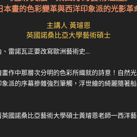
日本畫的色彩變革與西洋印象派的光影革
主講人 黃璿恩
英國諾桑比亞大學藝術碩士
、雷諾瓦正要改寫歐洲藝術史...
繪畫作中那層次分明的色彩所織就的詩意！自然光
印象派的序幕摻雜強烈筆觸，浮世繪的綺麗隨著船
著英國諾桑比亞藝術大學碩士黃璿恩老師一西洋藝