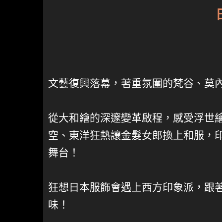
文藝復興落幕，著重氛圍的梵谷、莫內
從大和繪的深邃變革啟程，感受浮世
空、東洋狂熱讓金髮女郎換上和服，
舞台！
狂想日本服飾會遇上西方印象派，跟
味！