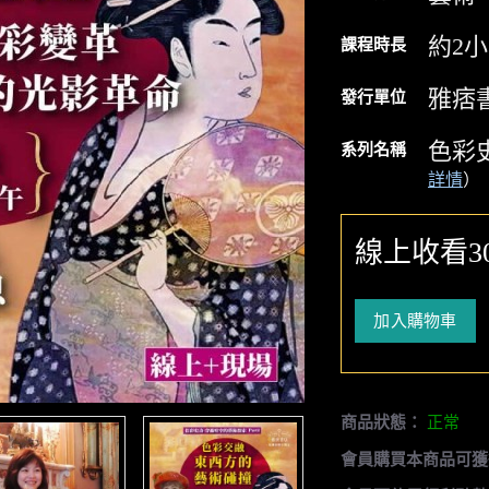
約2
課程時長
雅痞
發行單位
色彩
系列名稱
詳情
）
線上收看3
加入購物車
商品狀態：
正常
會員購買本商品可獲