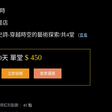
小時
書店
史詩-穿越時空的藝術探索/共4堂
（
查看
$ 450
0天 單堂
立即結帳
套票優惠
得紅利點數：
45 點