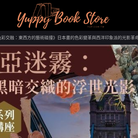
色彩交融：東西方的藝術碰撞》日本畫的色彩變革與西洋印象派的光影革