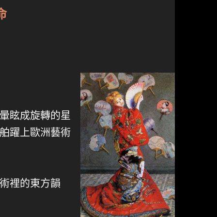
命
暈眩成旋轉的星
舶躍上歐洲藝術
術裡的東方韻