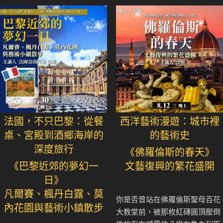
法國，不只巴黎：從餐
西洋藝術漫遊：城市裡
桌、宮殿到酒鄉海岸的
的藝術史
深度旅行
《佛羅倫斯的春天》
《巴黎近郊的夢幻一
文藝復興的繁花盛開
日》
凡爾賽、楓丹白露、莫
你是否曾站在佛羅倫斯聖母百花
內花園與藝術小鎮散步
大教堂前，被那枚紅磚圓頂壓倒