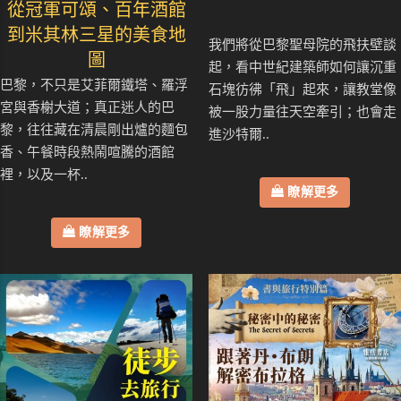
從冠軍可頌、百年酒館
到米其林三星的美食地
我們將從巴黎聖母院的飛扶壁談
圖
起，看中世紀建築師如何讓沉重
巴黎，不只是艾菲爾鐵塔、羅浮
石塊彷彿「飛」起來，讓教堂像
宮與香榭大道；真正迷人的巴
被一股力量往天空牽引；也會走
黎，往往藏在清晨剛出爐的麵包
進沙特爾..
香、午餐時段熱鬧喧騰的酒館
裡，以及一杯..
瞭解更多
瞭解更多