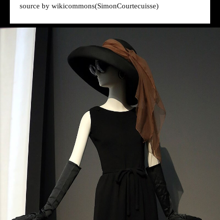
source by
wikicommons
(SimonCourtecuisse)