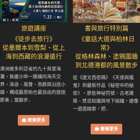
旅遊講座
書與旅行特別篇
《徒步去旅行》
《童話大道與柏林日
從墨爾本到雪梨、從上
常》
海到西藏的浪漫遠行
從格林森林、塗鴉圍牆
到北德港都的風景散步
澳洲維多利亞省的九十英里海
灘，無邊沙岸一路鋪向海天交
從《達文西密碼》《天使與魔
界，海浪、風聲、鳥群與沿途小
鬼》到最新作品《秘密中的秘
鎮，構成最原始也最自由的旅途
密》，那些神祕符號、古老建
節奏；當腳步..
築、禁忌知識與地下組織，總像
一道道線索，把..
瞭解更多
瞭解更多