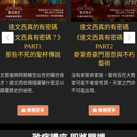
達文西真的有密碼
達文西真的有密碼
《達文西真有密碼？》
《達文西真有密碼？》
PART1
PART2
那些不死的聖杯傳說
麥第奇豪門恩怨與不朽
藝術
文藝復興時期橫空出世的曠世奇
沒有麥第奇家族，聖母百花大教
才！達文西密碼隱藏著什麼足以
堂可能不會是穹頂，天堂之門亦
顛覆歷史的祕密..
不可能出現..
瞭解更多
瞭解更多