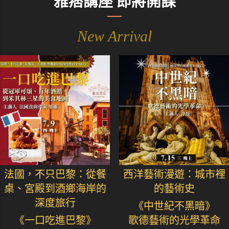
雅痞講座 即將開課
New Arrival
法國，不只巴黎：從餐
西洋藝術漫遊：城市裡
桌、宮殿到酒鄉海岸的
的藝術史
深度旅行
《中世紀不黑暗》
《一口吃進巴黎》
歌德藝術的光學革命