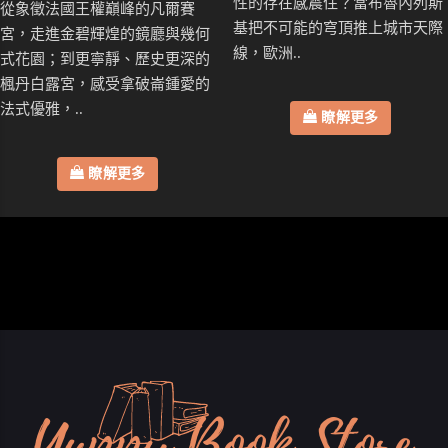
性的存在感震住？當布魯內列斯
從象徵法國王權巔峰的凡爾賽
基把不可能的穹頂推上城市天際
宮，走進金碧輝煌的鏡廳與幾何
線，歐洲..
式花園；到更寧靜、歷史更深的
楓丹白露宮，感受拿破崙鍾愛的
法式優雅，..
瞭解更多
瞭解更多