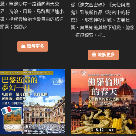
灘，無邊沙岸一路鋪向海天交
從《達文西密碼》《天使與魔
界，海浪、風聲、鳥群與沿途小
鬼》到最新作品《秘密中的秘
鎮，構成最原始也最自由的旅途
密》，那些神祕符號、古老建
節奏；當腳步..
築、禁忌知識與地下組織，總像
一道道線索，把..
瞭解更多
瞭解更多