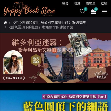
會員
收藏
購物車
結帳
0
0
《中亞古蹟和文化-烏茲別克建築行旅》系列講座
《藍色圓頂下的細語》撒馬爾罕的建築奇蹟