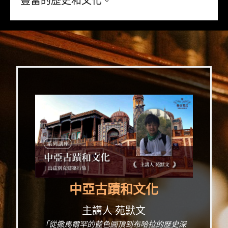
豐富的歷史和文化。
中亞古蹟和文化
主講人 苑默文
「從撒馬爾罕的藍色圓頂到布哈拉的歷史深