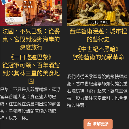
法國，不只巴黎：從餐
西洋藝術漫遊：城市裡
桌、宮殿到酒鄉海岸的
的藝術史
深度旅行
《中世紀不黑暗》
《一口吃進巴黎》
歌德藝術的光學革命
從冠軍可頌、百年酒館
到米其林三星的美食地
我們將從巴黎聖母院的飛扶壁談
圖
起，看中世紀建築師如何讓沉重
巴黎，不只是艾菲爾鐵塔、羅浮
石塊彷彿「飛」起來，讓教堂像
宮與香榭大道；真正迷人的巴
被一股力量往天空牽引；也會走
黎，往往藏在清晨剛出爐的麵包
進沙特爾..
香、午餐時段熱鬧喧騰的酒館
裡，以及一杯..
瞭解更多