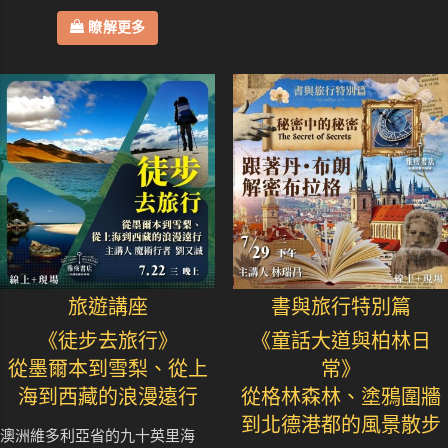
瞭解更多
旅遊講座
書與旅行特別篇
《徒步去旅行》
《童話大道與柏林日
從墨爾本到雪梨、從上
常》
海到西藏的浪漫遠行
從格林森林、塗鴉圍牆
到北德港都的風景散步
澳洲維多利亞省的九十英里海