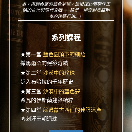
處，再到希瓦的藍色夢境，最後探訪喀喇汗王
朝的古代與現代交織——這是一場穿越烏茲別
克的建築行旅...」
系列課程
★第一堂
藍色圓頂下的細語
撒馬爾罕的建築奇蹟
★第二堂
沙漠中的珍珠
步入布哈拉的千年歷史
★第三堂
沙漠中的藍色夢
希瓦的伊斯蘭建築精粹
★第四堂
躲過蒙古西征的建築遺產
喀剌汗王朝遺珠