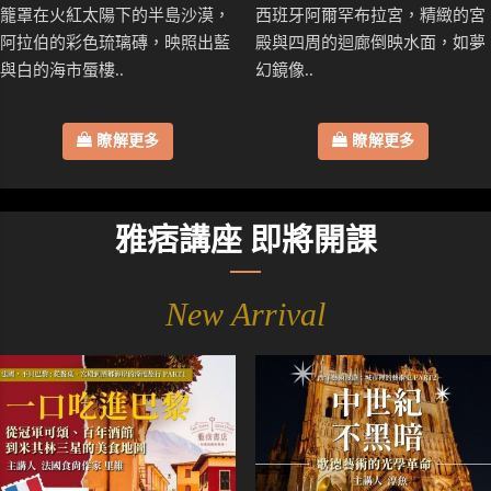
籠罩在火紅太陽下的半島沙漠，
西班牙阿爾罕布拉宮，精緻的宮
阿拉伯的彩色琉璃磚，映照出藍
殿與四周的迴廊倒映水面，如夢
與白的海市蜃樓..
幻鏡像..
瞭解更多
瞭解更多
雅痞講座 即將開課
New Arrival