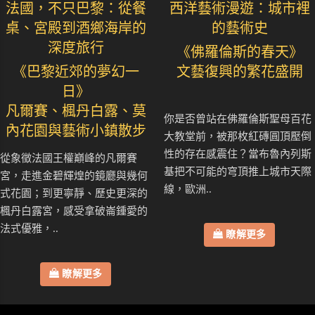
法國，不只巴黎：從餐
西洋藝術漫遊：城市裡
桌、宮殿到酒鄉海岸的
的藝術史
深度旅行
《佛羅倫斯的春天》
《巴黎近郊的夢幻一
文藝復興的繁花盛開
日》
凡爾賽、楓丹白露、莫
你是否曾站在佛羅倫斯聖母百花
內花園與藝術小鎮散步
大教堂前，被那枚紅磚圓頂壓倒
性的存在感震住？當布魯內列斯
從象徵法國王權巔峰的凡爾賽
基把不可能的穹頂推上城市天際
宮，走進金碧輝煌的鏡廳與幾何
線，歐洲..
式花園；到更寧靜、歷史更深的
楓丹白露宮，感受拿破崙鍾愛的
法式優雅，..
瞭解更多
瞭解更多