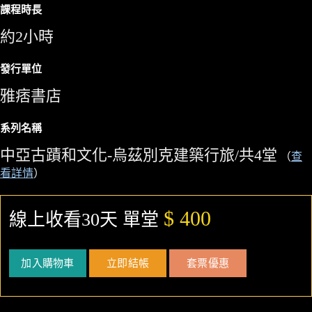
課程時長
約2小時
發行單位
雅痞書店
系列名稱
中亞古蹟和文化-烏茲別克建築行旅/共4堂
（
查
看詳情
）
$ 400
線上收看30天 單堂
加入購物車
立即結帳
套票優惠