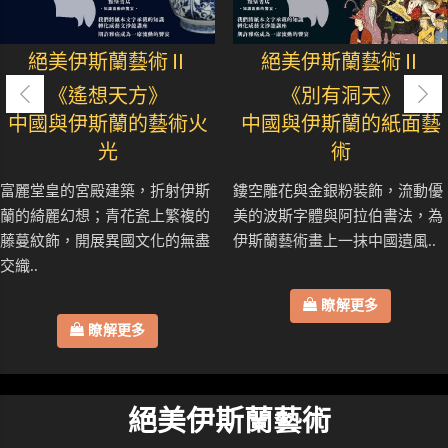
絕美伊斯蘭藝術Ⅱ
絕美伊斯蘭藝術Ⅱ
《遙想天方》
《別有洞天》
中國與伊斯蘭的藝術火
中國與伊斯蘭的紙面藝
光
術
富麗堂皇的宮殿建築，折射伊斯
鏤空雕花與金銀粉裝飾，流動優
蘭的綺麗幻想；青花瓷上繁複的
美的波斯字體與阿拉伯書法，為
藤蔓紋飾，開展異國文化的無盡
伊斯蘭藝術畫上一抹中國遺風..
交織..
瞭解更多
瞭解更多
絕美伊斯蘭藝術