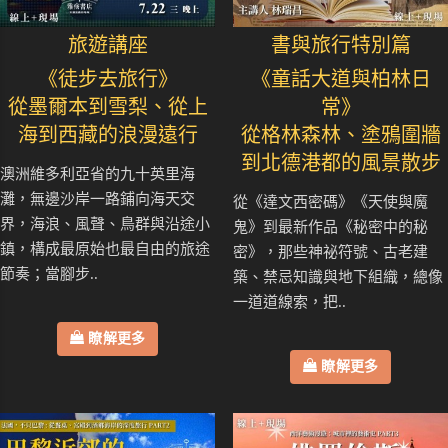
旅遊講座
書與旅行特別篇
《徒步去旅行》
《童話大道與柏林日
從墨爾本到雪梨、從上
常》
海到西藏的浪漫遠行
從格林森林、塗鴉圍牆
到北德港都的風景散步
澳洲維多利亞省的九十英里海
灘，無邊沙岸一路鋪向海天交
從《達文西密碼》《天使與魔
界，海浪、風聲、鳥群與沿途小
鬼》到最新作品《秘密中的秘
鎮，構成最原始也最自由的旅途
密》，那些神祕符號、古老建
節奏；當腳步..
築、禁忌知識與地下組織，總像
一道道線索，把..
瞭解更多
瞭解更多