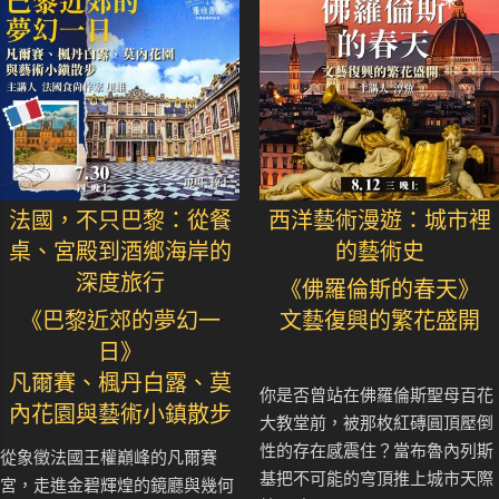
法國，不只巴黎：從餐
西洋藝術漫遊：城市裡
桌、宮殿到酒鄉海岸的
的藝術史
深度旅行
《佛羅倫斯的春天》
《巴黎近郊的夢幻一
文藝復興的繁花盛開
日》
凡爾賽、楓丹白露、莫
你是否曾站在佛羅倫斯聖母百花
內花園與藝術小鎮散步
大教堂前，被那枚紅磚圓頂壓倒
性的存在感震住？當布魯內列斯
從象徵法國王權巔峰的凡爾賽
基把不可能的穹頂推上城市天際
宮，走進金碧輝煌的鏡廳與幾何