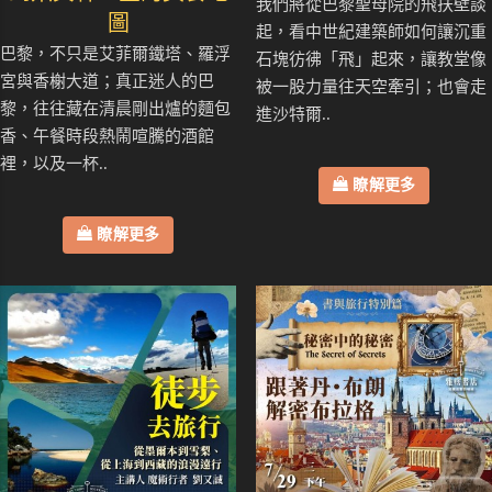
我們將從巴黎聖母院的飛扶壁談
圖
起，看中世紀建築師如何讓沉重
巴黎，不只是艾菲爾鐵塔、羅浮
石塊彷彿「飛」起來，讓教堂像
宮與香榭大道；真正迷人的巴
被一股力量往天空牽引；也會走
黎，往往藏在清晨剛出爐的麵包
進沙特爾..
香、午餐時段熱鬧喧騰的酒館
裡，以及一杯..
瞭解更多
瞭解更多