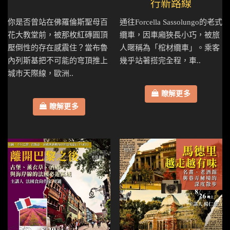
行新路線
你是否曾站在佛羅倫斯聖母百
通往Forcella Sassolungo的老式
花大教堂前，被那枚紅磚圓頂
纜車，因車廂狹長小巧，被旅
壓倒性的存在感震住？當布魯
人暱稱為「棺材纜車」。乘客
內列斯基把不可能的穹頂推上
幾乎站著搭完全程，車..
城市天際線，歐洲..
瞭解更多
瞭解更多