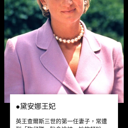
●黛安娜王妃
英王查爾斯三世的第一任妻子，常遭