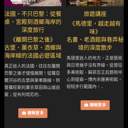
法國，不只巴黎：從餐
旅遊講座
桌、宮殿到酒鄉海岸的
《馬德里，越走越有
深度旅行
味》
《離開巴黎之後》
名畫、老酒館與巷弄秘
古堡、薰衣草、酒鄉與
境的深度散步
海岸線的法國必遊區域
馬德里迷人的地方，正是藝術
與日常幾乎沒有界線。從普拉
真正迷人的法國，往往在離開
多美術館、蘇菲亞王后藝術中
巴黎之後才慢慢展開！從羅亞
心到提森－博內米薩美術館，
爾河谷的古堡與單車路線，到
短短步行範圍內，..
普羅旺斯的薰衣草田與山城自
駕；從布列塔尼的..
瞭解更多
瞭解更多