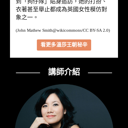
到「狗仔隊」貼身追訪，她的打扮、
衣著甚至舉止都成為英國女性模仿對
象之一。
(John Mathew Smith@
wikicommons
/CC BY-SA 2.0)
看更多溫莎王朝秘辛
——— 講師介紹 ———