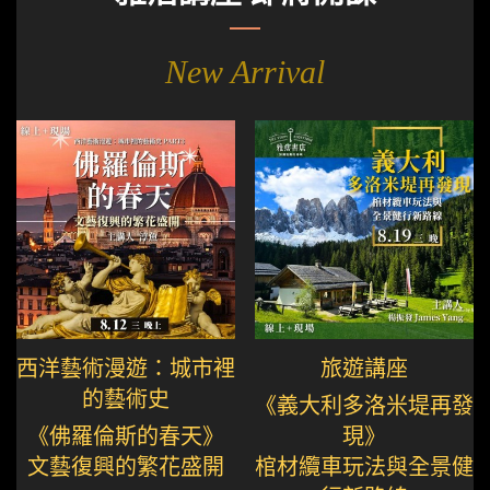
New Arrival
西洋藝術漫遊：城市裡
旅遊講座
的藝術史
《義大利多洛米堤再發
《佛羅倫斯的春天》
現》
文藝復興的繁花盛開
棺材纜車玩法與全景健