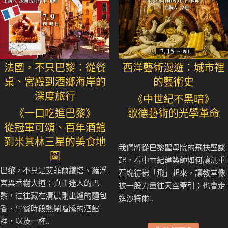
法國，不只巴黎：從餐
西洋藝術漫遊：城市裡
桌、宮殿到酒鄉海岸的
的藝術史
深度旅行
《中世紀不黑暗》
《一口吃進巴黎》
歌德藝術的光學革命
從冠軍可頌、百年酒館
到米其林三星的美食地
我們將從巴黎聖母院的飛扶壁談
圖
起，看中世紀建築師如何讓沉重
巴黎，不只是艾菲爾鐵塔、羅浮
石塊彷彿「飛」起來，讓教堂像
宮與香榭大道；真正迷人的巴
被一股力量往天空牽引；也會走
黎，往往藏在清晨剛出爐的麵包
進沙特爾..
香、午餐時段熱鬧喧騰的酒館
裡，以及一杯..