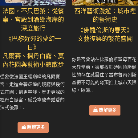
法國，不只巴黎：從餐
西洋藝術漫遊：城市裡
桌、宮殿到酒鄉海岸的
的藝術史
深度旅行
《佛羅倫斯的春天》
《巴黎近郊的夢幻一
文藝復興的繁花盛開
日》
凡爾賽、楓丹白露、莫
你是否曾站在佛羅倫斯聖母百花
內花園與藝術小鎮散步
大教堂前，被那枚紅磚圓頂壓倒
性的存在感震住？當布魯內列斯
從象徵法國王權巔峰的凡爾賽
基把不可能的穹頂推上城市天際
宮，走進金碧輝煌的鏡廳與幾何
線，歐洲..
式花園；到更寧靜、歷史更深的
楓丹白露宮，感受拿破崙鍾愛的
法式優雅，..
瞭解更多
瞭解更多