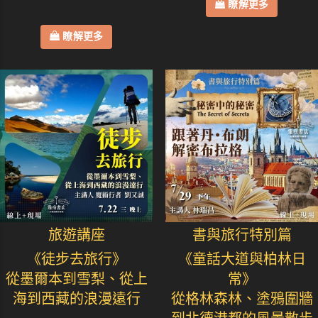
瞭解更多
瞭解更多
旅遊講座
書與旅行特別篇
《徒步去旅行》
《童話大道與柏林日
從墨爾本到雪梨、從上
常》
海到西藏的浪漫遠行
從格林森林、塗鴉圍牆