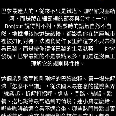
巴黎最迷人的，從來不只是鐵塔、咖啡館與塞納
河，而是藏在細節裡的節奏與分寸：一句
Bonjour 說得對不對，點餐時的語氣自然不自
然，地鐵裡該快還是該慢，都影響你在這座城市
裡被如何對待。法國食尚作家里維這次不只帶你
看巴黎，而是帶你讀懂巴黎的生活默契——你會
發現，巴黎最難的不是景點太多，而是還沒真正
理解它的規則與性格。
這個系列像兩段剛剛好的巴黎旅程。第一場先解
決「怎麼不出錯」，從法國人最在意的禮貌與界
線談起，拆解打招呼、進店、問路、結帳、點
餐、搭地鐵等最常遇到的情境；連小費怎麼給、
哪些咖啡館適合看不適合坐、哪些熱門景點其實