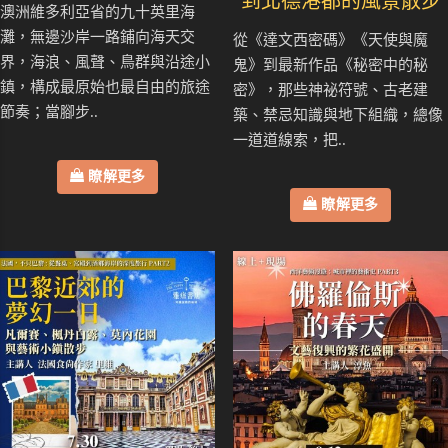
到北德港都的風景散步
澳洲維多利亞省的九十英里海
灘，無邊沙岸一路鋪向海天交
從《達文西密碼》《天使與魔
界，海浪、風聲、鳥群與沿途小
鬼》到最新作品《秘密中的秘
鎮，構成最原始也最自由的旅途
密》，那些神祕符號、古老建
節奏；當腳步..
築、禁忌知識與地下組織，總像
一道道線索，把..
瞭解更多
瞭解更多