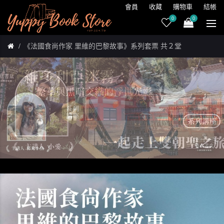
會員
收藏
購物車
結帳
0
0
《法國食尚作家 里維的巴黎故事》系列套票 共２堂