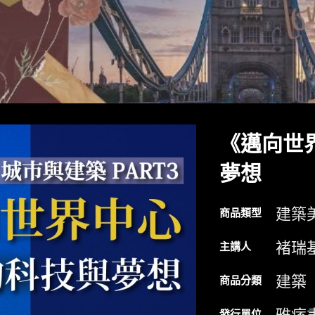
《邁向世
夢想
建築
商品類型
褚瑞
主講人
建築
商品分類
發行單位