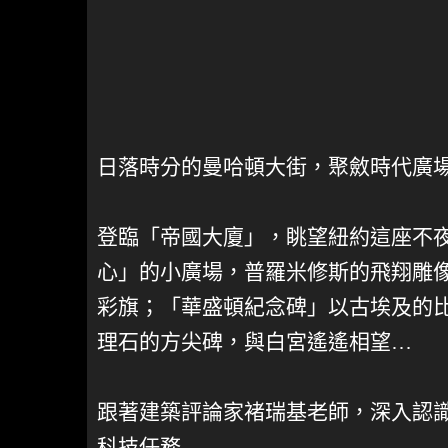
日落時分的曼哈頓大街，聚斂時代廣
登臨「帝國大廈」，眺望紐約這座不
心」的小廣場，普羅米修斯的飛翔雕像
彩旗；「華盛頓紀念碑」以古埃及的
理石的方尖碑，與白宮遙遙相望…
跟著建築評論家褚瑞基老師，深入認
科技任務…