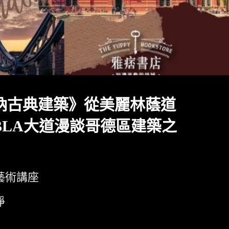
納古典建築》從美麗林蔭道
MBLA大道漫談哥德區建築之
藝術講座
淨