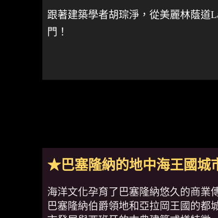
跟著建築學者胡琮淨，從美麗林蔭道La
門！
★巴塞隆納的地中海王國城
海洋文化孕育了巴塞隆納悠久的商業
巴塞隆納伯爵領地和亞拉岡王國的都