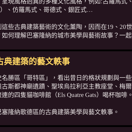
，呈現風格迥異的多種文化風格，例如:古羅馬式
ejar）、仿羅馬式、哥德式、銀匠式…
這些古典建築藝術的文化薰陶，因而在19、20
？如何理解巴塞隆納的城市美學與藝術故事？一起
古典建築的藝文軼事
史名勝區「哥特區」，看出昔日的格狀規劃與一些
奧古斯都神廟遺蹟、聖埃烏拉利亞主教座堂、梅爾
隻貓咖啡館（Els Quatre Gats）喝杯咖啡
巴塞隆納歌德區的古典建築美學與藝文軼事。