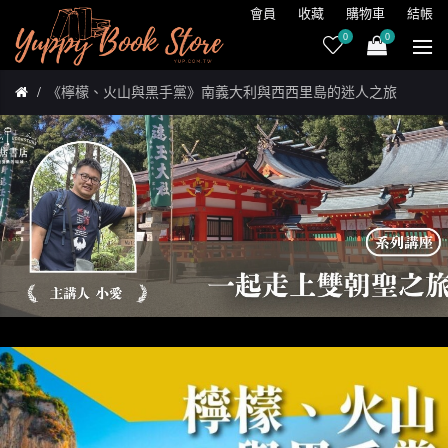
會員
收藏
購物車
結帳
0
0
《檸檬、火山與黑手黨》南義大利與西西里島的迷人之旅