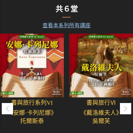
共６堂
查看本系列所有講座
書與旅行系列VI
書與旅行Ⅵ
《安娜·卡列尼娜》
《戴洛維夫人》
托爾斯泰
吳爾芙