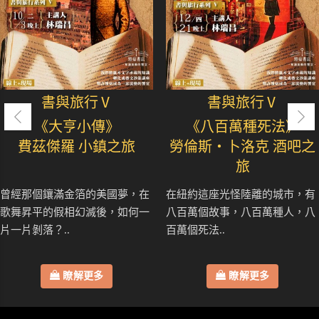
書與旅行Ⅴ
書與旅行Ⅴ
《大亨小傳》
《八百萬種死法》
費茲傑羅 小鎮之旅
勞倫斯‧卜洛克 酒吧之
旅
曾經那個鑲滿金箔的美國夢，在
在紐約這座光怪陸離的城市，有
歌舞昇平的假相幻滅後，如何一
八百萬個故事，八百萬種人，八
片一片剝落？..
百萬個死法..
瞭解更多
瞭解更多