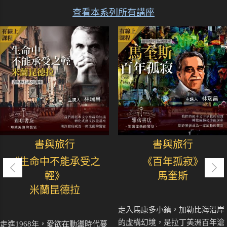
查看本系列所有講座
書與旅行
書與旅行
《生命中不能承受之
《百年孤寂》
輕》
馬奎斯
米蘭昆德拉
走入馬康多小鎮，加勒比海沿岸
的虛構幻境，是拉丁美洲百年滄
走進1968年，愛欲在動盪時代蔓