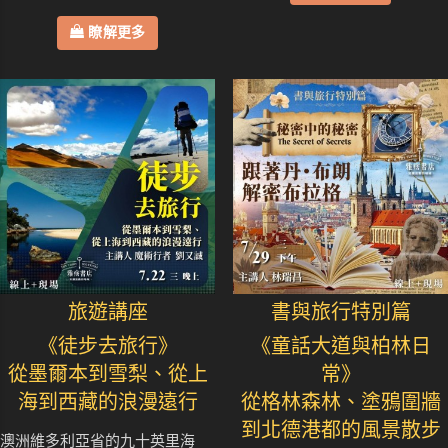
瞭解更多
旅遊講座
書與旅行特別篇
《徒步去旅行》
《童話大道與柏林日
從墨爾本到雪梨、從上
常》
海到西藏的浪漫遠行
從格林森林、塗鴉圍牆
到北德港都的風景散步
澳洲維多利亞省的九十英里海