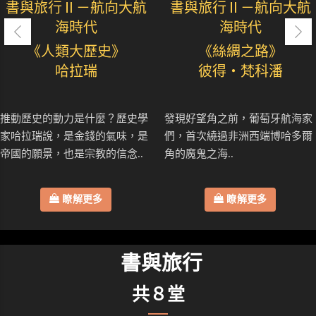
書與旅行Ⅱ－航向大航
書與旅行Ⅱ－航向大航
海時代
海時代
《人類大歷史》
《絲綢之路》
哈拉瑞
彼得・梵科潘
推動歷史的動力是什麼？歷史學
發現好望角之前，葡萄牙航海家
家哈拉瑞說，是金錢的氣味，是
們，首次繞過非洲西端博哈多爾
帝國的願景，也是宗教的信念..
角的魔鬼之海..
瞭解更多
瞭解更多
書與旅行
共８堂