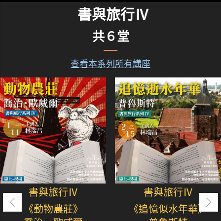
書與旅行Ⅳ
共６堂
查看本系列所有講座
書與旅行Ⅳ
書與旅行Ⅳ
《動物農莊》
《追憶似水年華》