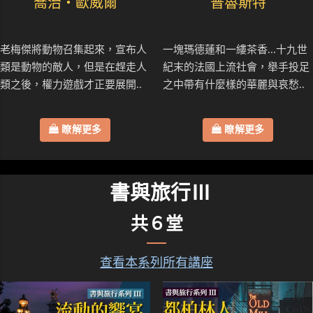
喬治・歐威爾
普魯斯特
老梅傑將動物召集起來，宣布人
一塊瑪德蓮和一縷茶香...十九世
類是動物的敵人，但是在趕走人
紀末的法國上流社會，舉手投足
類之後，權力遊戲才正要展開..
之中帶有什麼樣的華麗與哀愁..
瞭解更多
瞭解更多
書與旅行Ⅲ
共６堂
查看本系列所有講座