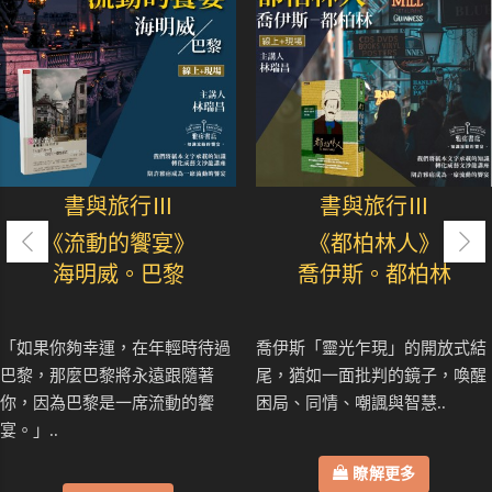
書與旅行Ⅲ
書與旅行Ⅲ
《流動的饗宴》
《都柏林人》
海明威。巴黎
喬伊斯。都柏林
「如果你夠幸運，在年輕時待過
喬伊斯「靈光乍現」的開放式結
巴黎，那麼巴黎將永遠跟隨著
尾，猶如一面批判的鏡子，喚醒
你，因為巴黎是一席流動的饗
困局、同情、嘲諷與智慧..
宴。」..
瞭解更多