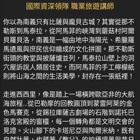
國際資深領隊 職業旅遊講師
你以為南義只有比薩與龐貝古城？其實從那不
勒斯到馬泰拉，從阿馬菲的峽灣到蘑菇村阿爾
貝羅貝洛，南義是一幅由地中海陽光、希臘羅
馬遺風與庶民信仰繪成的文化拼圖。那不勒斯
街頭的教堂與披薩爐並列，馬泰拉山壁上的洞
穴屋訴說人類居住史，而阿馬菲的手工檸檬紙
則將山海之間的生活美學，封存在一張紙裡！
走進西西里，像是踏上一場橫跨歐亞非的大航
海旅程...從巴勒摩的回教圓頂到蒙雷阿萊的金
色馬賽克，從錫拉庫薩古劇場的石階到諾托巴
洛克宮殿的窗欞，每一個轉角都是文明交會的
見證。火山腳下的卡塔尼亞與陶爾米納，既有
自然壯景，也藏著《教父》的拍攝場景與昔日