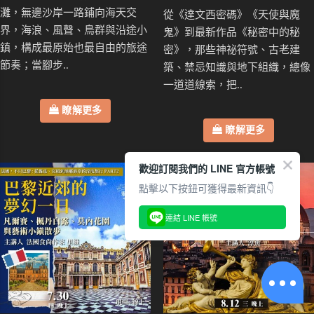
灘，無邊沙岸一路鋪向海天交
從《達文西密碼》《天使與魔
界，海浪、風聲、鳥群與沿途小
鬼》到最新作品《秘密中的秘
鎮，構成最原始也最自由的旅途
密》，那些神祕符號、古老建
節奏；當腳步..
築、禁忌知識與地下組織，總像
一道道線索，把..
瞭解更多
瞭解更多
歡迎訂閱我們的 LINE 官方帳號
點擊以下按鈕可獲得最新資訊👇
連結 LINE 帳號