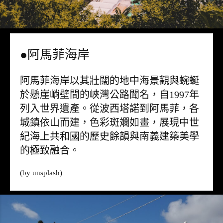
●阿馬菲海岸
阿馬菲海岸以其壯闊的地中海景觀與蜿蜒
於懸崖峭壁間的峽灣公路聞名，自1997年
列入世界遺產。從波西塔諾到阿馬菲，各
城鎮依山而建，色彩斑斕如畫，展現中世
紀海上共和國的歷史餘韻與南義建築美學
的極致融合。
(by
unsplash
)