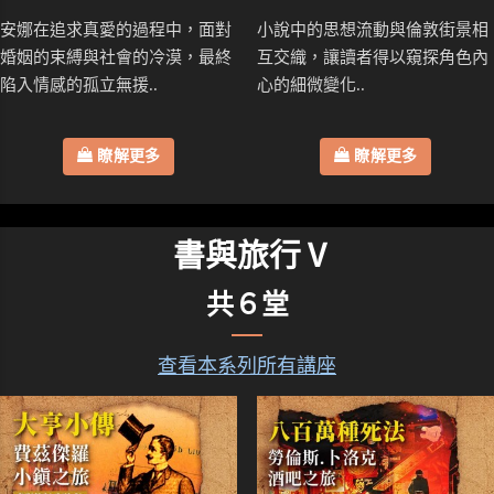
安娜在追求真愛的過程中，面對
小說中的思想流動與倫敦街景相
婚姻的束縛與社會的冷漠，最終
互交織，讓讀者得以窺探角色內
陷入情感的孤立無援..
心的細微變化..
瞭解更多
瞭解更多
書與旅行Ⅴ
共６堂
查看本系列所有講座